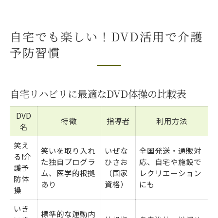
自宅でも楽しい！DVD活用で介護
予防習慣
自宅リハビリに最適なDVD体操の比較表
DVD
特徴
指導者
利用方法
名
笑え
笑いを取り入れ
いぜな
全国発送・通販対
る❗️介
た独自プログラ
ひさお
応、自宅や施設で
護予
ム、医学的根拠
（国家
レクリエーション
防体
あり
資格）
にも
操
いき
標準的な運動内