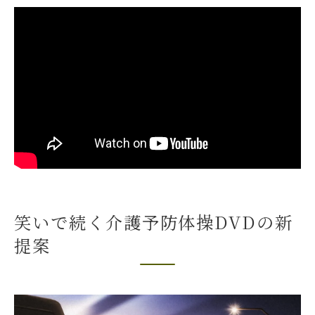
自宅リハビリに最適なDVD体操の比較表
DVD発売決定っ‼️自宅エクササイズの始め方
笑える❗️介護予防体操で毎日続くコツ
体調や気分で選ぶ3コースの活用術
パジャマ姿でもできるDVD体操の工夫
お笑い介護予防トレーナー考案の体操法
講師・いぜなひさお氏の資格と実績一覧
医学的根拠に基づくリハビリ体操の魅力
笑いを取り入れた体操で効果的に転倒予防
笑いで続く介護予防体操DVDの新
柔道整復師による安心サポートの秘密
提案
高齢者も無理なく続けられる体操メソッド
「笑える❗️介護予防体操」DVD全国対応
全国発送対応のDVD通販サービス比較表