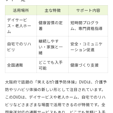
大阪府発・笑顔あふれる体操で転倒予防へ
大阪府発のDVD体操といきいき百歳体操比
活用場所
主な特徴
サポート内容
較表
デイサービ
健康習慣の定
短時間プログラ
ス・老人ホー
笑いを取り入れた転倒予防体操の効果
着
ム、専門資格指導
ム
介護予防DVDで歩行距離が伸びる理由
継続しやす
グループでも楽しめる体操DVDの魅力
自宅でのリハ
安全・コミュニケ
い・家族と一
ビリ
ーション促進
大阪府から広がる健康体操の最新トレンド
緒
どこでも入手
全国通販
健康づくり支援
可能
大阪府で話題の「笑える❗️介護予防体操」DVDは、介護予
防やリハビリ体操の新しい形として注目されています。
このDVDは、デイサービスや老人ホーム、自宅でのリハ
ビリなどさまざまな場面で活用できるのが特徴です。全
国発送対応の通販サービスもあり、どこでも気軽に入手