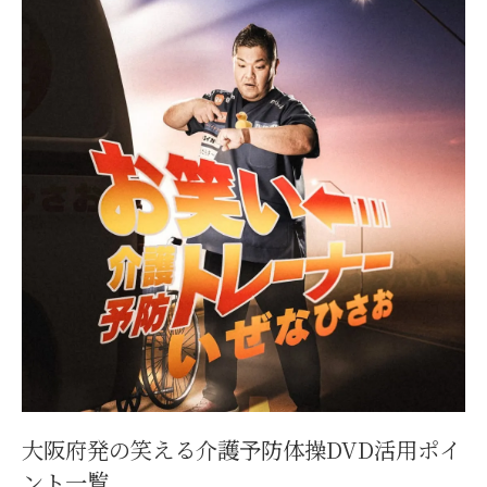
大阪府発！自宅で始める笑える体操DVDの
特徴
全国どこでも楽しめる介護予防体操DVD
地方でも利用できるDVD注文のポイント
SNSで話題のDVD体操を全国で楽しむ方法
日々の健康維持に役立つDVDリハビリ活用術
毎日の健康習慣に役立つDVD体操の効果一
覧
リハビリ体操DVDで筋力アップを目指す秘
訣
転倒予防に効くDVDエクササイズの実践法
日常動作が楽になるDVD体操の選び方
大阪府発の笑える介護予防体操DVD活用ポイ
DVD体操を続けるためのモチベーション術
ント一覧