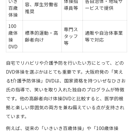
いき
体操指
各自治体・地域サ
容、厚生労働省
百歳
導員等
ービスで提供
推奨
体操
100
専門ス
歳体
標準的運動・高
通販や自治体事業
タッフ
操
齢者向け
等で対応
等
DVD
自宅でリハビリや介護予防を行いたい方にとって、どの
DVD体操を選ぶかはとても重要です。大阪府発の「笑え
る❗️介護予防体操」DVDは、国家資格を持ついぜなひさお
氏の指導で、笑いを取り入れた独自のプログラムが特徴
です。他の高齢者向け体操DVDと比較すると、医学的根
拠と楽しい雰囲気の両方を兼ね備えている点が支持され
ています。
例えば、従来の「いきいき百歳体操」や「100歳体操