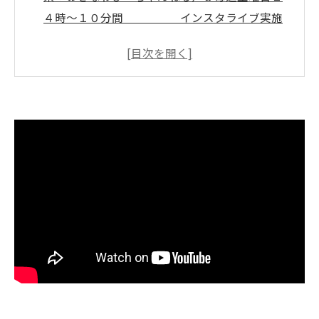
４時～１０分間 インスタライブ実施
中🌸 ↓↓↓ いぜなひさお
の、 「介護予防の話し」
笑いで続く介護予防体操DVDの新提案
大阪府発の笑える介護予防体操DVD活用ポ
イント一覧
話題のDVD発売決定っ‼️高齢者も笑顔で続く
理由
いぜなひさお氏監修体操DVDの魅力と安心
感
自宅や施設でDVD体操を取り入れるコツ
笑える❗️介護予防体操DVDで健康習慣を始め
る
自宅でも楽しい！DVD活用で介護予防習慣