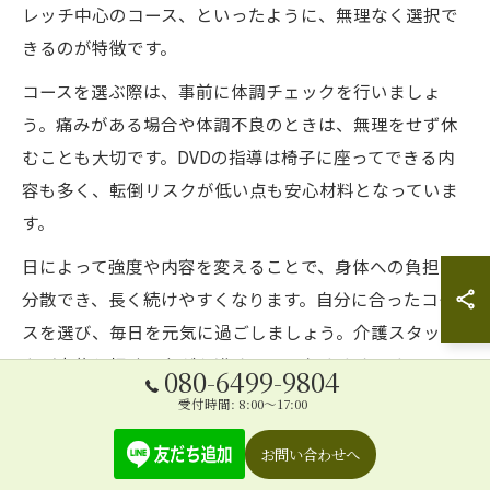
レッチ中心のコース、といったように、無理なく選択で
きるのが特徴です。
コースを選ぶ際は、事前に体調チェックを行いましょ
う。痛みがある場合や体調不良のときは、無理をせず休
むことも大切です。DVDの指導は椅子に座ってできる内
容も多く、転倒リスクが低い点も安心材料となっていま
す。
日によって強度や内容を変えることで、身体への負担も
分散でき、長く続けやすくなります。自分に合ったコー
スを選び、毎日を元気に過ごしましょう。介護スタッフ
やご家族と相談しながら進めるのもおすすめです。
080-6499-9804
受付時間: 8:00～17:00
パジャマ姿でもできるDVD体操の工夫
お問い合わせへ
「笑える❗️介護予防体操」DVDは、特別なウェアや道具を