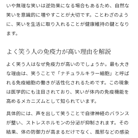
いや無理な笑いは逆効果になる場合もあるため、自然な
わざと笑う運動で実感する心の変化とは
笑いを意識的に増やすことが大切です。ことわざのよう
DVD発売決定っ‼️体験者が語る笑いの力
に、笑いを生活に取り入れることが健康維持の鍵となり
講師いぜなひさお氏直伝の笑い体操体験記
ます。
笑うことで幸福感が増す心理学的根拠
よく笑う人の免疫力が高い理由を解説
笑いの効果を日常で活かす具体的な方法
笑いと心理学の関係を徹底解説
よく笑う人はなぜ免疫力が高いのでしょうか。最も大き
笑いの効果と心理学の最新知見を紹介
な理由は、笑うことで「ナチュラルキラー細胞」と呼ば
DVD発売決定っ‼️笑いと心身の科学的つなが
れる免疫細胞の働きが活性化されるためです。この現象
り
は医学的にも注目されており、笑いが体内の免疫機能を
高めるメカニズムとして知られています。
講師いぜなひさお氏が語る笑いの心理的メ
リット
具体的には、声を出して笑うことで自律神経のバランス
笑うこと メリットと心理的リラックス効果
が整い、ストレスホルモンの分泌が抑制されます。その
結果、体の防御力が高まるだけでなく、風邪などの感染
ストレス軽減に役立つ笑いのメカニズム