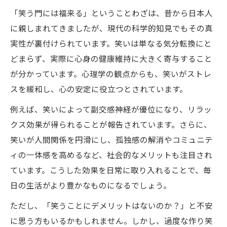
ッド
「笑う門には福来る」ということわざは、昔から日本人
笑うことでストレス軽減できる理由を解説
に親しまれてきましたが、現代の科学的知見でもその真
笑いの効果を最大化する毎日のコツ
実性が裏付けられています。笑いは単なる気分転換にと
笑うことのデメリットと注意点も知ろう
どまらず、実際に心身の健康維持に大きく寄与すること
が分かっています。心理学の観点からも、笑いがストレ
笑える体操でストレスを吹き飛ばす方法
スを緩和し、心の安定に役立つとされています。
笑える体操でストレスと疲れを解消する秘
訣
例えば、笑いによって副交感神経が優位になり、リラッ
クス効果が得られることが報告されています。さらに、
DVD発売決定っ‼️「笑える❗️介護予防体操」
笑いが人間関係を円滑にし、孤独感の解消やコミュニテ
の活用法
ィの一体感を高めるなど、社会的なメリットも注目され
講師いぜなひさお氏が伝える笑いと健康維
ています。こうした効果を日常に取り入れることで、毎
持
日の生活がより豊かなものになるでしょう。
わざと笑うことで感じる幸福感の高め方
ただし、「笑うことにデメリットはないのか？」と不安
笑いによる免疫力向上のメカニズムを解説
に思う方もいるかもしれません。しかし、過度な作り笑
わざと笑う運動で幸福感が変わる体験談