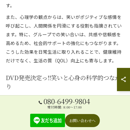
す。
また、心理学の観点からは、笑いがポジティブな感情を
呼び起こし、人間関係を円滑にする役割も指摘されてい
ます。特に、グループでの笑い合いは、共感や信頼感を
高めるため、社会的サポートの強化にもつながります。
こうした効果を日常生活に取り入れることで、健康維持
だけでなく、生活の質（QOL）向上にも寄与します。
DVD発売決定っ‼️笑いと心身の科学的つなが
り
DVD発売決定っ‼️「笑える❗️介護予防体操」🌸は、笑いの
080-6499-9804
健康効果を最大限に活かした新しい介護予防プログラム
受付時間: 8:00～17:00
です。講師であるお笑い介護予防トレーナーいぜなひさ
お問い合わせへ
お氏は、笑いと運動を組み合わせることで、心身の健康