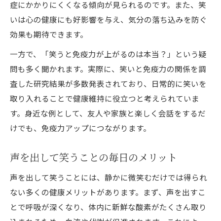
症にかかりにくくなる傾向が見られるのです。また、笑
習慣化しやすい笑いの工夫と実践ポイント
いは心の健康にも好影響を与え、気分の落ち込みを防ぐ
楽しく続く笑い習慣の作り方とコツ
効果も期待できます。
DVD発売決定っ‼️毎日取り入れる体操の工夫
一方で、「笑うと免疫力が上がるのは本当？」という疑
講師いぜなひさお氏直伝の実践ポイント
問も多く聞かれます。実際に、笑いと免疫力の関係を調
笑いのデメリットも知って無理なく習慣化
査した研究結果が多数発表されており、日常的に笑いを
声を出して笑う効果的なタイミングとは
取り入れることで健康維持に役立つと考えられていま
す。身近な例として、友人や家族と楽しく会話をするだ
けでも、免疫力アップにつながります。
声を出して笑うことの毎日のメリット
声を出して笑うことには、静かに微笑むだけでは得られ
ない多くの健康メリットがあります。まず、声を出すこ
とで呼吸が深くなり、体内に新鮮な酸素がたくさん取り