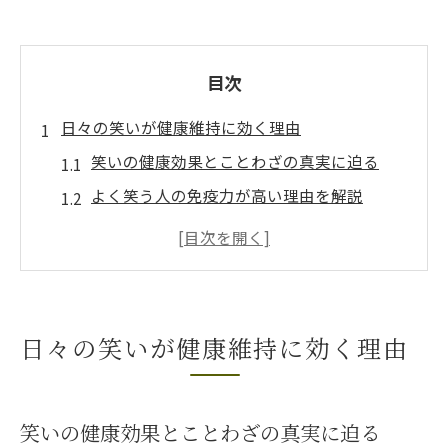
目次
日々の笑いが健康維持に効く理由
笑いの健康効果とことわざの真実に迫る
よく笑う人の免疫力が高い理由を解説
声を出して笑うことの毎日のメリット
DVD発売決定っ‼️笑える介護予防体操の驚き
の効果
笑うことの大切さと健康維持の関係性
日々の笑いが健康維持に効く理由
声を出して笑う効果と免疫力向上法
声を出して笑う効果と免疫力アップの科学
笑いの健康効果とことわざの真実に迫る
DVD発売決定っ‼️講師いぜなひさお氏のメソ