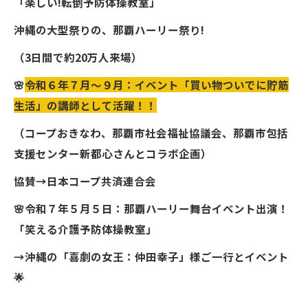
「楽しい!転倒予防体操教室」
沖縄の大型祭りの、那覇ハーリー祭り!
（3日間で約20万人来場）
🌸
令和６年７月〜９月：イベント「買い物ついでに貯筋
生活」
の講師として活躍！！
（コープおきなわ、那覇市社会福祉協議会、那覇市包括
支援センター新都心さんとコラボ企画）
協賛→日本コープ共済連合会
🌸令和７年５月５日：那覇ハーリー舞台イベント出演！
「笑える介護予防体操教室」
→沖縄の「喜劇の女王：仲田幸子」様ご一行とイベント
🌟