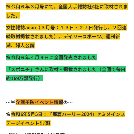
🌸令和６年３月号にて、全国大手雑誌社4社に取材されま
した。
女性雑誌anan（３月号：１３日・２７日発行し、２回連
続取材掲載されました）、デイリースポーツ、週刊新
潮、婦人公論
🌸令和６年４月９日に全国発売されました
「スポニチ」さんに取材・掲載されました（全国で毎日
約169万部発行）
～🌟
介護予防イベント情報
🌟～
🌸
令和6年5月5日：「那覇ハーリー2024」セミメインス
テージイベント出演!