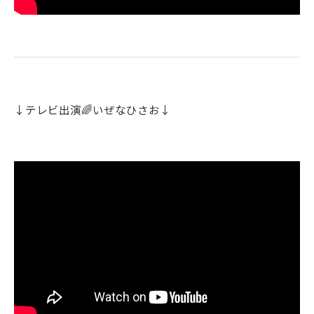
↓テレビ出演🌈いぜなひさお↓