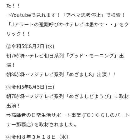
た！！
→Youtubeで見れます！「アベマ思考停止」で検索！
「Jアラートの避難呼びかけテレビは愚かで・・」をク
リック！！
②令和5年8月2日 (水)
朝7時頃～テレビ朝日系列「グッド・モーニング」出
演！
朝8時頃～フジテレビ系列「めざまし8」出演！！
③令和5年8月5日 (土)
朝7時頃～フジテレビ系列「めざましどようび」に取材
出演！
⇒高齢者の日常生活サポート事業 (FC：くらしのパート
ナー那覇店) を取材されました。
④令和８年３月１８日（水）