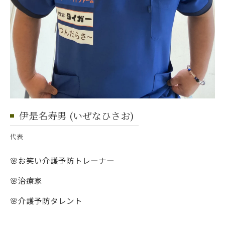
伊是名寿男 (いぜなひさお)
代表
🌸お笑い介護予防トレーナー
🌸治療家
🌸介護予防タレント