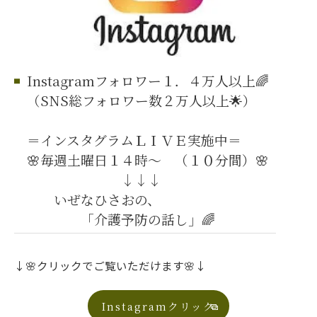
Instagramフォロワー１．４万人以上🌈
（SNS総フォロワー数２万人以上🌟）
＝インスタグラムＬＩＶＥ実施中＝
🌸毎週土曜日１４時～ （１０分間）🌸
↓↓↓
いぜなひさおの、
「介護予防の話し」🌈
↓🌸クリックでご覧いただけます🌸↓
Instagramクリック