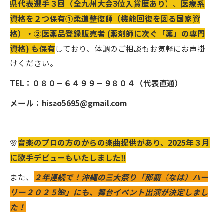
県代表選手３回（全九州大会3位入賞歴あり）
、
医療系
資格を２つ保有①柔道整復師（機能回復を図る国家資
格）・②
医薬品登録販売者 (薬剤師に次ぐ「薬」の専門
資格) も保有
しており、体調のご相談もお気軽にお声掛
けください。
TEL：０８０－６４９９－９８０４（代表直通）
メール：hisao5695@gmail.com
🌸
音楽の
プロの方のからの楽曲提供があり、2025年３月
に歌手デビューもいたしました‼️
また、
２年連続で！沖縄の三大祭り「那覇（なは）ハー
リー２０２５🌺」にも、舞台イベント出演が決定しまし
た！