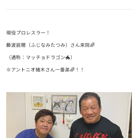
現役プロレスラー！
藤波辰爾（ふじなみたつみ）さん来院🌈
（通称：マッチョドラゴン🐲）
※アントニオ猪木さん一番弟🌈！！