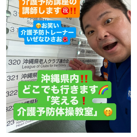
訪問型サービスのメリットと活用法
沖縄県内高齢者に届ける安心の体操講座
沖縄県内で受けられる講座内容早見表
高齢者に寄り添う専門家のサポート体制
地域で広がる介護予防体操の輪
自宅や公民館で無理なく始めるコツ
安心して続けられる体操プログラムの工夫
自宅や地域で学べる介護予防の最新メソッド
自宅学習向けおすすめ体操メニュー一覧
地域ごとの講座実施状況をチェック
継続しやすい運動習慣の作り方
専門家直伝！体操の効果を高める秘訣
公民館やクラブ活用のポイント