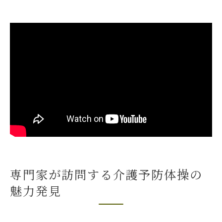
転倒予防や認知症ケアに体操講座が効果的な理
由
転倒予防効果のある体操比較表
認知症予防に役立つ運動プログラム
沖縄県高齢者に多い課題と体操の関係
専門家が語る体操の医学的根拠
体操講座で実感できる変化と効果
引きこもり防止と健康維持を支える運動習慣
引きこもり防止に効く体操一覧表
健康維持のための毎日続けるコツ
運動習慣がもたらす心身への影響
専門家が訪問する介護予防体操の
家族で支える介護予防のポイント
魅力発見
地域交流を促す体操プログラム
沖縄で広がる介護予防体操の実践的サポート