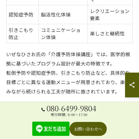
レクリエーション
認知症予防
脳活性化体操
要素
引きこもり
コミュニケーショ
楽しさと継続性
防止
ン体操
いぜなひさお氏の「介護予防体操講座」では、医学的根
拠に基づいたプログラム設計が最大の特徴です。
転倒予防や認知症予防、引きこもり防止など、具体的な
目標ごとに異なる運動メニューが用意されており、楽し
みながら続けられる工夫が随所に施されています。
笑いを取り入れたレクリエーション的要素や、参加者同
080-6499-9804
士のコミュニケーションを促す内容で、運動が苦手な方
受付時間: 8:00～17:00
でも安心して参加できます。
お問い合わせへ
また、専門家のサポートがあることで、体調や体力の変