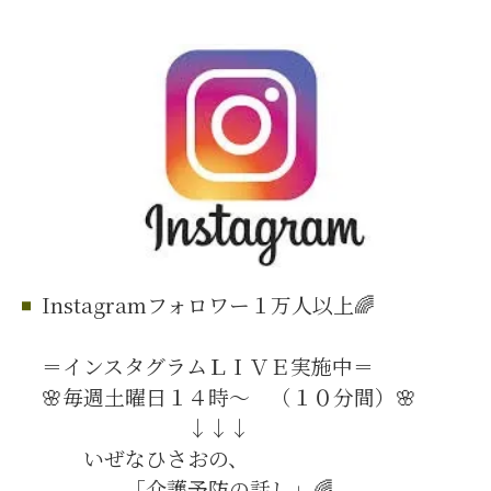
Instagramフォロワー１万人以上🌈
＝インスタグラムＬＩＶＥ実施中＝
🌸毎週土曜日１４時～ （１０分間）🌸
↓↓↓
いぜなひさおの、
「介護予防の話し」🌈