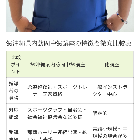
🌺沖縄県内訪問中🌺講座の特徴を徹底比較表
比較
ポイ
🌺沖縄県内訪問中🌺講座
他講座
ント
指導
柔道整復師・スポーツトレ
一般インストラ
者の
ーナー国家資格
クター中心
資格
対応
スポーツクラブ・自治会・
限定的
施設
社会福祉協議会など多様
実績小規模～中
受講
那覇ハーリー連続出演・約
規模の場合が多
実績
15万人来場