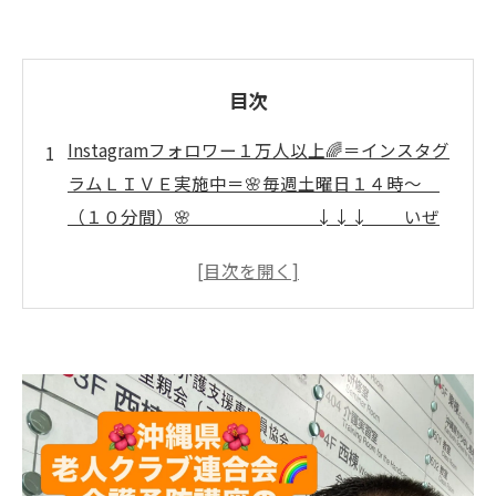
目次
Instagramフォロワー１万人以上🌈＝インスタグ
ラムＬＩＶＥ実施中＝🌸毎週土曜日１４時～
（１０分間）🌸 ↓↓↓ いぜ
なひさおの、 「介護予防の話し」🌈
専門家が訪問する介護予防体操の魅力発見
🌺沖縄県内訪問中🌺講座の特徴を徹底比較
表
専門家による安心指導が選ばれる理由
柔道整復師の経験が活きる体操体験
沖縄で信頼される介護予防体操の強み