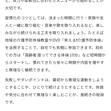
ど、体力や柔軟性に合わせたメニューから始めることが
の工夫
大切です。
歌体操で盛り上がる高齢者施設の取り組み
事例
習慣化のコツとしては、決まった時間に行う・家族や友
無理なく座ってできる３０分間の運動法
人と一緒に取り組む・音楽や歌を取り入れるなど、楽し
みながら続けられる工夫を取り入れましょう。たとえば
座ってできる３０分体操の効果的な進め方
地域の介護予防体操教室やDVD「笑える❗️介護予防体操」
ご高齢者も無理なく続ける体操ルーティン
を活用することで、自宅でも気軽に参加できます。初め
解説
ての方は「高齢者 座ってできる体操 10分」など短時間か
シニアの健康寿命を伸ばす柔軟性向上メニ
らスタートし、慣れてきたら徐々に時間や内容を増やす
ュー
と無理なく継続できます。
介護予防体操で転倒予防と筋力アップを目
失敗しやすいポイントは、最初から無理な運動をしよう
指す
とすることや、ひとりで続けようとすることです。体調
DVD「笑える❗️介護予防体操」で毎日習慣化
や気分に合わせて無理なく楽しむことが、長続きの秘訣
医療費負担対策にも効果的な体操ルーティン
です。
医療費一律３割負担目前に体操習慣を強化