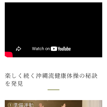
慣
高齢者に人気の歌体操を生活に取り入れる
方法
ご高齢者も安心して続ける介護予防体操の
工夫
DVD「笑える❗️介護予防体操」で楽しい毎日
を実現
医療費負担増加を意識した座り体操のメリ
ット
楽しく続く沖縄流健康体操の秘訣
健康寿命延伸に役立つ沖縄県の体操習慣
を発見
健康寿命を延ばすための毎日習慣体操の重
要性
シニア層に広がるちゃーがんじゅう体操の
効果