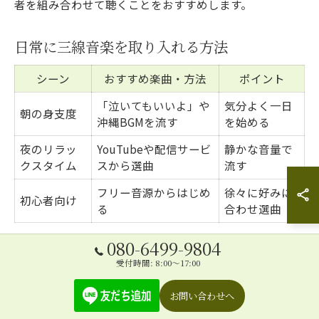
者を組み合わせて聴くことをおすすめします。
日常に三線音楽を取り入れる方法
シーン
おすすめ楽曲・方法
ポイント
「泣いてもいいよ」や
気分よく一日
朝の身支度
沖縄BGMを流す
を始める
夜のリラッ
YouTubeや配信サービ
静かな音量で
クスタイム
スから選曲
流す
フリー音源からはじめ
徐々に好みに
初心者向け
る
合わせ選曲
080-6499-9804
日常生活に三線音楽を取り入れることで、心の癒しや安
受付時間: 8:00～17:00
らぎをより身近に感じられます。
まずは、朝の身支度中や夜のリラックスタイムに「泣い
お問い合わせへ
てもいいよ」や沖縄BGMを流してみましょう。