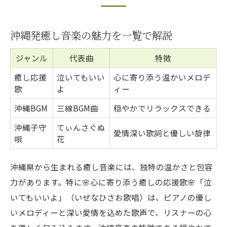
疲れた時に聴きたい心の癒し音楽体験
癒し曲でリフレッシュできる日常の工夫
沖縄発癒し音楽の魅力を一覧で解説
沖縄音楽がもたらす心の安らぎとは
ジャンル
代表曲
特徴
泣いてもいいよが奏でる沖縄の温もり
癒し応援
泣いてもいい
心に寄り添う温かいメロデ
「泣いてもいいよ」感動ポイント比較表
歌
よ
ィー
沖縄の温もりを感じる歌詞の世界
沖縄BGM
三線BGM曲
穏やかでリラックスできる
いぜなひさおの歌声が伝える優しさ
沖縄子守
てぃんさぐぬ
失恋や困難に寄り添う音楽の力
愛情深い歌詞と優しい旋律
唄
花
SNSで共感される癒しエピソード集
日常に優しく寄り添う心の応援歌体験
沖縄県から生まれる癒し音楽には、独特の温かさと包容
日常で聴きたい応援歌おすすめ表
力があります。特に🌸心に寄り添う癒しの応援歌🌸「泣
いてもいいよ」（いぜなひさお歌唱）は、ピアノの優し
応援歌が心に残る瞬間とは
いメロディーと深い愛情を込めた歌声で、リスナーの心
優しく寄り添う音楽の選び方