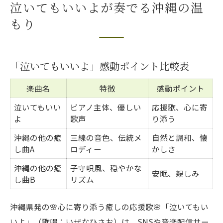
泣いてもいいよが奏でる沖縄の温
もり
「泣いてもいいよ」感動ポイント比較表
楽曲名
特徴
感動ポイント
泣いてもいい
ピアノ主体、優しい
応援歌、心に寄
よ
歌声
り添う
沖縄の他の癒
三線の音色、伝統メ
自然と調和、懐
し曲A
ロディー
かしさ
沖縄の他の癒
子守唄風、穏やかな
安眠、親しみ
し曲B
リズム
沖縄県発の🌸心に寄り添う癒しの応援歌🌸「泣いてもい
いよ」（歌唱：いぜなひさお）は、SNSや音楽配信サー