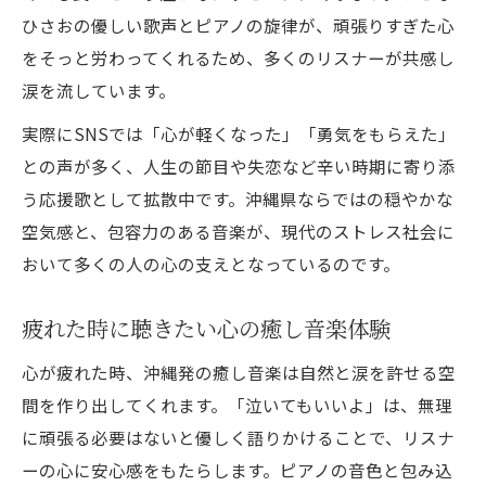
心に寄り添う沖縄音楽の活用術
ひさおの優しい歌声とピアノの旋律が、頑張りすぎた心
共感広がる泣いてもいいよの感動理由
をそっと労わってくれるため、多くのリスナーが共感し
共感を集める感動理由まとめ表
涙を流しています。
聴く人の心を動かす歌詞の力
実際にSNSでは「心が軽くなった」「勇気をもらえた」
SNSで話題の感想や口コミを紹介
との声が多く、人生の節目や失恋など辛い時期に寄り添
心が軽くなる応援歌の秘密
う応援歌として拡散中です。沖縄県ならではの穏やかな
「泣いてもいいよ」共感エピソード集
空気感と、包容力のある音楽が、現代のストレス社会に
おいて多くの人の心の支えとなっているのです。
疲れた時に聴きたい心の癒し音楽体験
心が疲れた時、沖縄発の癒し音楽は自然と涙を許せる空
間を作り出してくれます。「泣いてもいいよ」は、無理
に頑張る必要はないと優しく語りかけることで、リスナ
ーの心に安心感をもたらします。ピアノの音色と包み込