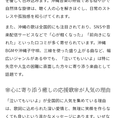
を優しく包み込みます。沖縄音楽の特徴である穏やかで
「泣いてもいいよ」で毎日を癒すコツ
自然体な旋律は、聴く人の心を解きほぐし、日常のスト
応援歌がもたらす前向きな変化
レスや孤独感を和らげてくれます。
三線の響きと癒し曲で心を解放しよう
また、沖縄の歌は全国的にも注目されており、SNSや音
三線の響きと癒し曲人気比較表
楽配信サービスなどで「心が軽くなった」「前向きにな
三線が生み出す心の解放感
れた」といった口コミが多く寄せられています。沖縄
沖縄BGMフリーで楽しむ癒しの時間
BGMや沖縄子守唄、三線を使った盛り上がる曲など、幅
癒し曲と三線の相性の良さを感じて
広いジャンルがある中でも、「泣いてもいいよ」は特に
日常に三線音楽を取り入れる方法
失恋や人生の困難に直面した方々に寄り添う楽曲として
話題です。
沖縄音楽が教えてくれる心のリセット術
沖縄音楽の心リセット術一覧
🌸心に寄り添う癒しの応援歌🌸が人気の理由
癒しの応援歌が与えるリフレッシュ効果
「泣いてもいいよ」が全国的に人気を集めている理由
沖縄子守唄歌詞に学ぶ安らぎの知恵
は、歌詞に込められた深い愛情と、無理に笑顔を作らな
音楽で心のモヤモヤを整える方法
くても良いという温かなメッセージにあります。いぜな