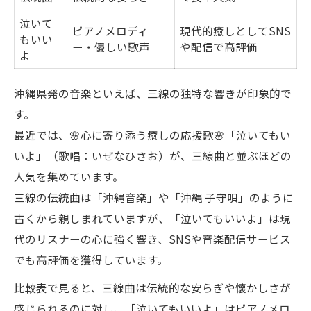
泣いて
ピアノメロディ
現代的癒しとしてSNS
もいい
ー・優しい歌声
や配信で高評価
よ
沖縄県発の音楽といえば、三線の独特な響きが印象的で
す。
最近では、🌸心に寄り添う癒しの応援歌🌸「泣いてもい
いよ」（歌唱：いぜなひさお）が、三線曲と並ぶほどの
人気を集めています。
三線の伝統曲は「沖縄音楽」や「沖縄 子守唄」のように
古くから親しまれていますが、「泣いてもいいよ」は現
代のリスナーの心に強く響き、SNSや音楽配信サービス
でも高評価を獲得しています。
比較表で見ると、三線曲は伝統的な安らぎや懐かしさが
感じられるのに対し、「泣いてもいいよ」はピアノメロ