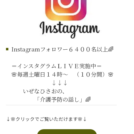
Instagramフォロワー６４００名以上🌈
＝インスタグラムＬＩＶＥ実施中＝
🌸毎週土曜日１４時～ （１０分間）🌸
↓↓↓
いぜなひさおの、
「介護予防の話し」🌈
↓🌸クリックでご覧いただけます🌸↓