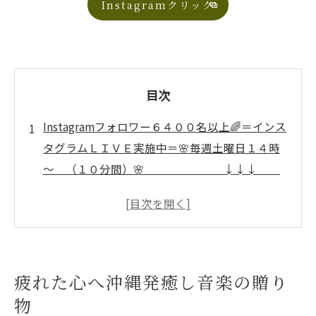
Instagramクリック
目次
Instagramフォロワー６４００名以上🌈＝インス
タグラムＬＩＶＥ実施中＝🌸毎週土曜日１４時
～ （１０分間）🌸 ↓↓↓
いぜなひさおの、 「介護予防の話し」
🌈
疲れた心へ沖縄発癒し音楽の贈り物
沖縄発癒し音楽の魅力を一覧で解説
疲れた心へ沖縄発癒し音楽の贈り
🌸心に寄り添う癒しの応援歌🌸が人気の理
物
由