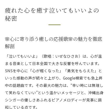
🌸心に寄り添う癒しの応援歌🌸の魅力を徹
疲れた心を癒す泣いてもいいよの
底解剖
秘密
泣いてもいいよが心に響く理由を探る
優しいメロディが疲れた心を包み込む瞬間
失恋や困難に寄り添う歌詞の温かさとは
🌸心に寄り添う癒しの応援歌🌸の魅力を徹底
SNSで話題の感動エピソードまとめ
解剖
夜の静けさに寄り添う癒しの応援歌体験
「泣いてもいいよ」（歌唱：いぜなひさお）は、心が温
夜に聴きたい🌸心に寄り添う癒しの応援歌
まる音楽として日本全国で大きな反響を呼んでいます。
🌸特集
SNSを中心に「心が軽くなった」「勇気をもらえた」と
静かな夜を満たす泣いてもいいよの力
いった感動の声が続々と上がり、Google検索でも急上昇
一人時間に心を支える音楽の役割
中の話題曲です。その最大の魅力は、“辛い時には無理し
夜の不安を優しく癒すメッセージとは
て笑わなくていい”という温かいメッセージと、沖縄出身
SNSで共感を呼ぶ夜の癒し体験談
シンガーの優しさあふれるピアノメロディーが見事に調
和している点です。
胸が熱くなる心に触れる楽曲の力を探る