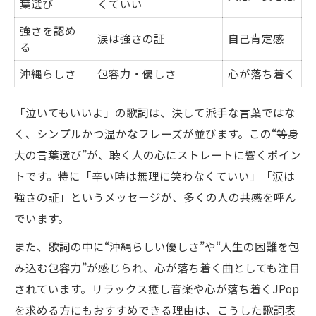
葉選び
くていい
強さを認め
涙は強さの証
自己肯定感
る
沖縄らしさ
包容力・優しさ
心が落ち着く
「泣いてもいいよ」の歌詞は、決して派手な言葉ではな
く、シンプルかつ温かなフレーズが並びます。この“等身
大の言葉選び”が、聴く人の心にストレートに響くポイン
トです。特に「辛い時は無理に笑わなくていい」「涙は
強さの証」というメッセージが、多くの人の共感を呼ん
でいます。
また、歌詞の中に“沖縄らしい優しさ”や“人生の困難を包
み込む包容力”が感じられ、心が落ち着く曲としても注目
されています。リラックス癒し音楽や心が落ち着くJPop
を求める方にもおすすめできる理由は、こうした歌詞表