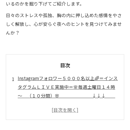
いるのかを掘り下げてご紹介します。
日々のストレスや孤独、胸の内に押し込めた感情をやさ
しく解放し、心が安らぐ夜へのヒントを見つけてみませ
んか？
目次
Instagramフォロワー５０００名以上🌈＝インス
タグラムＬＩＶＥ実施中＝🌸毎週土曜日１４時
～ （１０分間）🌸 ↓↓↓
いぜなひさおの、 「介護予防の話し」
🌈
疲れた心を癒す泣いてもいいよの秘密