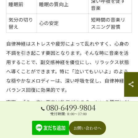
深い呼吸を促す
睡眠前
睡眠の質向上
音楽
気分の切り
短時間の音楽リ
心の安定
替え
スニング習慣
自律神経はストレスや疲労によって乱れやすく、心身の
不調を引き起こす要因となります。そんな時に音楽を活
用することで、副交感神経を優位にし、リラックス状態
へ導くことができます。特に「泣いてもいいよ」のよう
な穏やかなメロディーは、深い呼吸を促し、自律神経の
バランス回復に効果的です。
実際、「うつ病に音楽は効果がある？」という質問に対
080-6499-9804
しても、医療現場やカウンセリングの現場で音楽療法が
受付時間: 8:00～17:00
取り入れられている例が増えています。心が不安定な時
お問い合わせへ
は、日常の中で短時間でも音楽を聴く習慣を持つこと