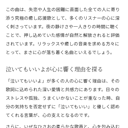
胸が熱くなる🌸心に寄り添う癒しの応援歌
この曲は、失恋や人生の困難に直面した全ての人に寄り
🌸の秘密
添う究極の癒し応援歌として、多くのリスナーの心に深
く刺さっています。夜の静けさや一人きりの時間に聴く
泣いてもいいよが与える前向きなエネルギ
ことで、押し込めていた感情が自然と解放されると評価
ー
されています。リラックスや癒しの音楽を求める方々に
心を動かす歌詞表現の魅力とは
とって、まさに心が落ち着く名曲といえるでしょう。
共感を呼ぶ感動メッセージを分析
リスナーの声から分かる心の変化
泣いてもいいよが心に響く理由を探る
リラックスタイムに心を包む癒し音楽の魅力
「泣いてもいいよ」が多くの人の心に響く理由は、その
リラックス癒し音楽で心を整える方法
歌詞に込められた深い愛情と共感力にあります。日々の
🌸心に寄り添う癒しの応援歌🌸が安らぎを
ストレスや孤独、うまくいかないことが重なった時、自
もたらす理由
分の気持ちを否定せずに「泣いてもいい」と優しく認め
泣いてもいいよで夜のストレスを解消
てくれる言葉が、心の支えとなるのです。
癒し音楽の効果的な取り入れ方
さらに、いぜなひさおの柔らかな歌声と、心を包み込む