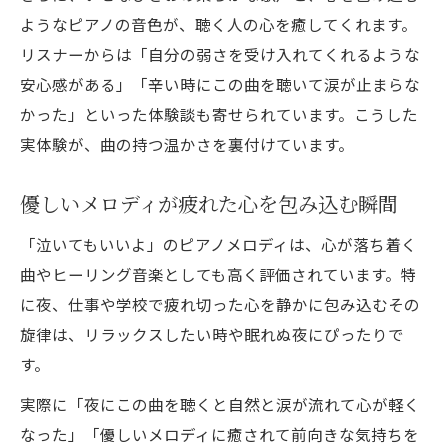
自律神経ケアに役立つ音楽活用術
ようなピアノの音色が、聴く人の心を癒してくれます。
ストレスを和らげる心が落ち着く曲の選び方
リスナーからは「自分の弱さを受け入れてくれるような
心が落ち着く曲の選び方とポイント
安心感がある」「辛い時にこの曲を聴いて涙が止まらな
🌸心に寄り添う癒しの応援歌🌸でストレス
かった」といった体験談も寄せられています。こうした
ケア
実体験が、曲の持つ温かさを裏付けています。
自分に合う癒し音楽を見つけるコツ
優しいメロディが疲れた心を包み込む瞬間
リラックスできる音楽ジャンル比較
「泣いてもいいよ」のピアノメロディは、心が落ち着く
心が安らぐ音楽の聴き方実践例
曲やヒーリング音楽としても高く評価されています。特
明日への活力をくれる泣いてもいいよの感動
に夜、仕事や学校で疲れ切った心を静かに包み込むその
明日への一歩を後押しする感動の理由
旋律は、リラックスしたい時や眠れぬ夜にぴったりで
🌸心に寄り添う癒しの応援歌🌸で前向きに
す。
泣いてもいいよが勇気をくれる瞬間
実際に「夜にこの曲を聴くと自然と涙が流れて心が軽く
リスナーの実感！心に残る応援メッセージ
なった」「優しいメロディに癒されて前向きな気持ちを