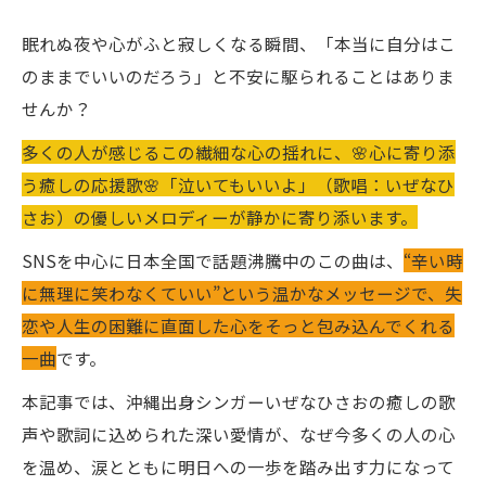
眠れぬ夜や心がふと寂しくなる瞬間、「本当に自分はこ
のままでいいのだろう」と不安に駆られることはありま
せんか？
多くの人が感じるこの繊細な心の揺れに、🌸心に寄り添
う癒しの応援歌🌸「泣いてもいいよ」（歌唱：いぜなひ
さお）の優しいメロディーが静かに寄り添います。
SNSを中心に日本全国で話題沸騰中のこの曲は、
“辛い時
に無理に笑わなくていい”という温かなメッセージで、失
恋や人生の困難に直面した心をそっと包み込んでくれる
一曲
です。
本記事では、沖縄出身シンガーいぜなひさおの癒しの歌
声や歌詞に込められた深い愛情が、なぜ今多くの人の心
を温め、涙とともに明日への一歩を踏み出す力になって