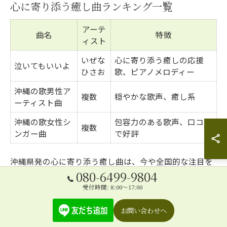
心に寄り添う癒し曲ランキング一覧
アーテ
曲名
特徴
ィスト
いぜな
心に寄り添う癒しの応援
泣いてもいいよ
ひさお
歌、ピアノメロディー
沖縄の歌男性ア
複数
穏やかな歌声、癒し系
ーティスト曲
沖縄の歌女性シ
包容力のある歌声、口コミ
複数
ンガー曲
で好評
沖縄県発の心に寄り添う癒し曲は、今や全国的な注目を
080-6499-9804
集めています。中でも「泣いてもいいよ」（歌唱：いぜ
受付時間: 8:00～17:00
なひさお）は、🌸心に寄り添う癒しの応援歌🌸として多
くのリスナーから圧倒的な支持を受けており、失恋や人
お問い合わせへ
生の困難に直面した人々の心をそっと包みこんでいま