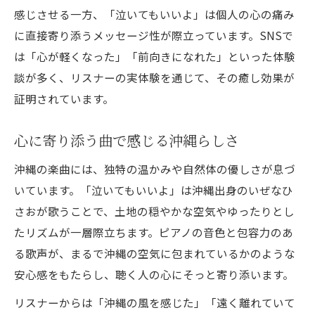
感じさせる一方、「泣いてもいいよ」は個人の心の痛み
リスナーの口コミで選ぶ感動曲
に直接寄り添うメッセージ性が際立っています。SNSで
今聴きたい沖縄発感動バラードの秘密
は「心が軽くなった」「前向きになれた」といった体験
沖縄バラード人気曲比較表
談が多く、リスナーの実体験を通じて、その癒し効果が
心に響くバラードの共通点とは
証明されています。
応援歌とバラードの魅力を味わう
心に寄り添う曲で感じる沖縄らしさ
沖縄を感じる曲の選び方ガイド
バラードで癒される瞬間を解説
沖縄の楽曲には、独特の温かみや自然体の優しさが息づ
いています。「泣いてもいいよ」は沖縄出身のいぜなひ
さおが歌うことで、土地の穏やかな空気やゆったりとし
たリズムが一層際立ちます。ピアノの音色と包容力のあ
る歌声が、まるで沖縄の空気に包まれているかのような
安心感をもたらし、聴く人の心にそっと寄り添います。
リスナーからは「沖縄の風を感じた」「遠く離れていて