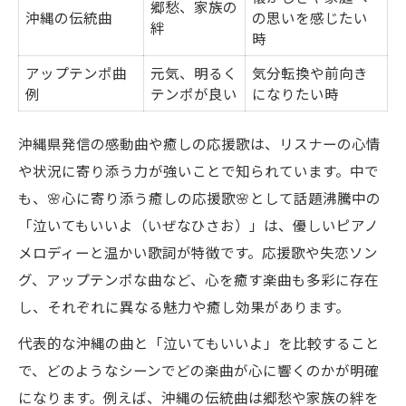
女性歌手と男性歌手の魅力比較
郷愁、家族の
沖縄の伝統曲
の思いを感じたい
絆
SNSで話題の応援歌ピックアップ
時
疲れた日に聴きたい楽曲リスト
アップテンポ曲
元気、明るく
気分転換や前向き
例
共感広がる応援歌で明日へ一歩踏み出す
テンポが良い
になりたい時
応援歌の共感度ランキング表
沖縄県発信の感動曲や癒しの応援歌は、リスナーの心情
明日に希望をくれる楽曲の選び方
や状況に寄り添う力が強いことで知られています。中で
リスナー体験談から見る癒し効果
も、🌸心に寄り添う癒しの応援歌🌸として話題沸騰中の
SNS投稿で広がる勇気の輪
「泣いてもいいよ（いぜなひさお）」は、優しいピアノ
応援歌が心に与える影響とは
メロディーと温かい歌詞が特徴です。応援歌や失恋ソン
涙と希望を運ぶ話題の心癒しランキング
グ、アップテンポな曲など、心を癒す楽曲も多彩に存在
し、それぞれに異なる魅力や癒し効果があります。
心に寄り添う癒し曲ランキング一覧
泣いてもいいよが支持される理由
代表的な沖縄の曲と「泣いてもいいよ」を比較すること
で、どのようなシーンでどの楽曲が心に響くのかが明確
希望を感じる歌詞ピックアップ
になります。例えば、沖縄の伝統曲は郷愁や家族の絆を
失恋ソングと応援歌の違いを解説