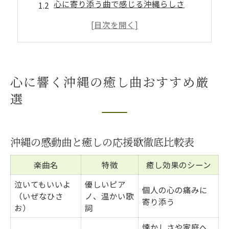
心に寄り添う曲で感じる沖縄らしさ
アップテンポな沖縄曲の魅力を探る
癒しと応援を両立する楽曲の選び方
失恋や困難に効くおすすめソング集
優しい旋律が包むいぜなひさおの魅力
心に響く沖縄の癒し曲おすすめ厳
いぜなひさお楽曲の癒し力分析一覧
選
ピアノと歌声が紡ぐ心の温もり
「泣いてもいいよ」が伝える深い愛情
沖縄の感動曲と癒しの応援歌徹底比較表
SNSで広がる感動の声をチェック
心に響く歌詞の秘密を徹底解説
楽曲名
特徴
癒し効果のシーン
疲れた心に寄り添う最新沖縄ソング紹介
泣いてもいいよ
優しいピア
個人の心の痛みに
最新おすすめ沖縄癒し曲早見表
（いぜなひさ
ノ、温かい歌
寄り添う
お）
詞
心を癒す新世代沖縄ソングの特徴
懐かしさや家庭へ