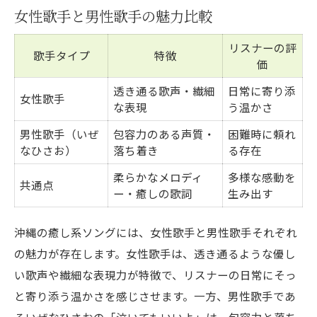
女性歌手と男性歌手の魅力比較
リスナーの評
歌手タイプ
特徴
価
透き通る歌声・繊細
日常に寄り添
女性歌手
な表現
う温かさ
男性歌手（いぜ
包容力のある声質・
困難時に頼れ
なひさお）
落ち着き
る存在
柔らかなメロディ
多様な感動を
共通点
ー・癒しの歌詞
生み出す
沖縄の癒し系ソングには、女性歌手と男性歌手それぞれ
の魅力が存在します。女性歌手は、透き通るような優し
い歌声や繊細な表現力が特徴で、リスナーの日常にそっ
と寄り添う温かさを感じさせます。一方、男性歌手であ
るいぜなひさおの「泣いてもいいよ」は、包容力と落ち