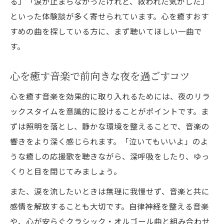
🌸心に寄り添う癒しの応援歌🌸と深呼吸の
る」「涙が止まらなかったけれど、救われた気がした」
相乗効果
といった体験談が多く寄せられています。心を癒すおす
すめの曲を探している方に、まず聴いてほしい一曲で
泣いてもいいよで心身ともにリラックスす
す。
る方法
安らぎの音楽と深呼吸でストレス軽減を実
心を癒す音楽で前向きな夜を過ごすコツ
感
心を癒す音楽を効果的に取り入れるためには、夜のリラ
夜のリセットにおすすめの音楽体験とは
ックスタイムを意識的に設けることがポイントです。ま
心が落ち着く曲で深呼吸を習慣化する秘訣
ずは照明を落とし、静かな環境を整えることで、音楽の
響きをより深く感じられます。「泣いてもいいよ」のよ
うな癒しの応援歌を聴きながら、深呼吸をしたり、ゆっ
くりと目を閉じてみましょう。
また、涙を流したいときは無理に我慢せず、音楽と共に
感情を解放することも大切です。自律神経を整える音楽
や、心が安らぐクラシック・オルゴール曲と組み合わせ