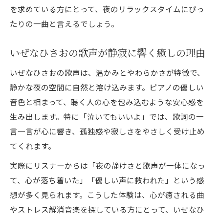
心が落ち着く曲でリラックスする夜の工夫
を求めている方にとって、夜のリラックスタイムにぴっ
リラックスタイムには心が落ち着く音楽を選ぶ
たりの一曲と言えるでしょう。
🌸心に寄り添う癒しの応援歌🌸と夜のリラ
いぜなひさおの歌声が静寂に響く癒しの理由
ックスタイム
心が落ち着く曲名：泣いてもいいよの魅力
いぜなひさおの歌声は、温かみとやわらかさが特徴で、
自律神経を整える音楽で深くリラックスす
静かな夜の空間に自然と溶け込みます。ピアノの優しい
る方法
音色と相まって、聴く人の心を包み込むような安心感を
おすすめヒーリング音楽で心を安らげるコ
生み出します。特に「泣いてもいいよ」では、歌詞の一
ツ
言一言が心に響き、孤独感や寂しさをやさしく受け止め
てくれます。
ストレス解消に役立つ夜の音楽習慣とは
癒しの曲で自律神経を整える夜の過ごし方
実際にリスナーからは「夜の静けさと歌声が一体になっ
て、心が落ち着いた」「優しい声に救われた」という感
🌸心に寄り添う癒しの応援歌🌸で自律神経
想が多く見られます。こうした体験は、心が癒される曲
を整える夜
やストレス解消音楽を探している方にとって、いぜなひ
泣いてもいいよを活用した夜のリラックス