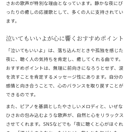
さおの歌声が特別な理由となっています。静かな夜にぴ
習慣
ったりの癒しの応援歌として、多くの人に支持されてい
セロトニン分泌を促すヒーリング音楽の効
ます。
果
ストレスを和らげる夜の音楽選びの実践法
泣いてもいいよが心に響くおすすめポイント
安らぎと癒しを感じるおすすめ曲リスト
「泣いてもいいよ」は、落ち込んだときや孤独を感じた
前向きになれる歌を通じて心を癒す工夫
夜に、聴く人の気持ちを肯定し、癒してくれる曲です。
🌸心に寄り添う癒しの応援歌🌸で前向きな
おすすめポイントは、無理に前向きになろうとせず、涙
気持ちに
を流すことを肯定するメッセージ性にあります。自分の
泣いてもいいよが与える心の安定と勇気
感情と向き合うことで、心のバランスを取り戻すことが
心がしんどい時におすすめの応援歌活用法
できるのです。
前向きになれる歌がもたらす癒しの力
また、ピアノを基調としたやさしいメロディと、いぜな
JPopやヒーリング音楽で自己肯定感向上
ひさおの包み込むような歌声が、自然と心をリラックス
深呼吸とともに聴きたい安らぎの音楽体験
させてくれます。SNSなどでも「夜に聴くと心がほぐれ