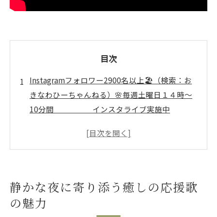
目次
Instagramフォロワー2900名以上🏖️（検索：お
きなわひーちゃんねる）🌸毎週土曜日１４時～
10分間 インスタライブ実施中
🌸 ↓↓↓ いぜなひさお
の、 「介護予防の話し」
静かな夜に寄り添う癒しの応援歌の魅力
🌸心に寄り添う癒しの応援歌🌸が夜に与え
静かな夜に寄り添う癒しの応援歌
る安心感
の魅力
いぜなひさおの歌声が静寂に響く癒しの理
由