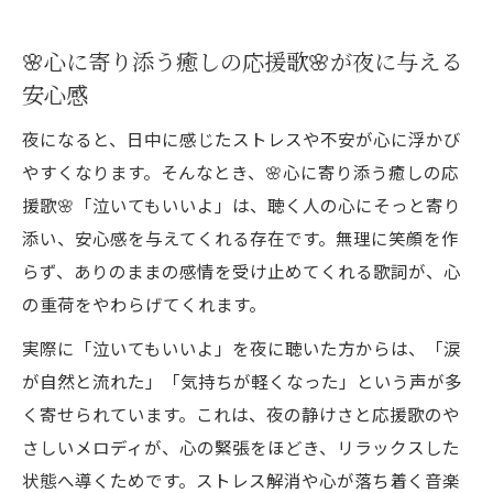
泣いてもいいよが心に響くおすすめポイン
🌸心に寄り添う癒しの応援歌🌸が夜に与える
ト
安心感
心を癒す音楽で前向きな夜を過ごすコツ
夜になると、日中に感じたストレスや不安が心に浮かび
ヒーリング音楽と静かな夜の相乗効果とは
やすくなります。そんなとき、🌸心に寄り添う癒しの応
心に響く歌声でストレスを和らげる方法
援歌🌸「泣いてもいいよ」は、聴く人の心にそっと寄り
🌸心に寄り添う癒しの応援歌🌸でストレス
添い、安心感を与えてくれる存在です。無理に笑顔を作
軽減を実感
らず、ありのままの感情を受け止めてくれる歌詞が、心
泣いてもいいよを聴いて心の内側から癒さ
の重荷をやわらげてくれます。
れる
実際に「泣いてもいいよ」を夜に聴いた方からは、「涙
優しい歌声が緊張を和らげる科学的メカニ
が自然と流れた」「気持ちが軽くなった」という声が多
ズム
く寄せられています。これは、夜の静けさと応援歌のや
ストレス解消に効く音楽選びのポイントと
さしいメロディが、心の緊張をほどき、リラックスした
は
状態へ導くためです。ストレス解消や心が落ち着く音楽