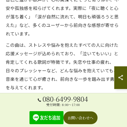
安や孤独感を和らげてくれます。実際に「夜に聴くと心
が落ち着く」「涙が自然に流れて、明日も頑張ろうと思
えた」など、多くのユーザーから前向きな感想が寄せら
れています。
この曲は、ストレスや悩みを抱えたすべての人に向けた
応援メッセージが込められており、「泣いてもいい」と
肯定してくれる歌詞が特徴です。失恋や仕事の疲れ、
日々のプレッシャーなど、どんな悩みを抱えていても、
音楽を通じて心が癒され、前向きな一歩を踏み出す勇気
を与えてくれます。
080-6499-9804
泣いてもいいよが与える心の安定と勇気
受付時間: 8:00～17:00
「泣いてもいいよ」は、心の安定を保ちたい方や、感情
お問い合わせへ
を素直に表現したい方に特におすすめです。ピアノの優