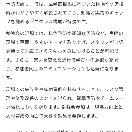
予防の話し」では、医学的根拠に基づいた体操やケア技
Instagram活用で人脈とキャリアを広げる方
術がわかりやすく解説されており、知識と実践のギャッ
法
プを埋めるプログラム構成が特長です。
勉強会参加で得られるスキルと成長の道筋
勉強会の現場では、転倒予防や認知症予防など、実際の
毎週土曜の勉強会を活かしたキャリア戦略
現場で直面しやすいテーマを取り上げ、スタッフが自信
を持って対応できるスキルを身につけることが可能で
す。さらに、笑いを交えた進行で学びへの意欲が高ま
り、参加者同士のコミュニケーションも活発になりま
す。
現場での失敗例や成功事例を共有することで、リスク管
理や業務改善のヒントを得られ、離職予防やチームワー
ク強化にもつながります。勉強会参加は、現場力向上と
人材育成の両面で大きな効果を発揮します。