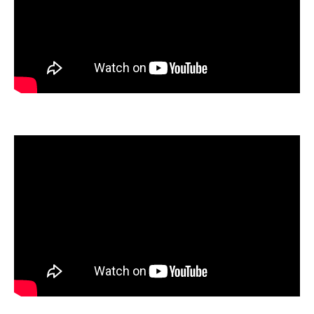
実践で活きる介護予防の話しのポイント
勉強会参加がもたらす現場の変化と成果
Instagramフォロワーと現場改革の関連性を
探る
勉強会参加で広がる介護予防の実践力
介護予防の勉強会参加で実践力が高まる理
由
いぜなひさおの話しが学びにどう役立つか
Instagram活用で学びを深める勉強会の特徴
毎週土曜の開催が継続学習に効果的な理由
フォロワー数2800名超の信頼と実績の裏側
資格取得とInstagram活用で学び続ける方法
介護予防指導員資格取得と勉強会活用法