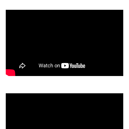
Instagramで情報発信する学びのスタイル
勉強会とSNS連携がもたらす継続学習の力
資格取得を目指す人のための学習ロードマ
ップ
勉強会参加で得られるキャリア成長のヒン
ト
介護予防マネジメントの極意を探る一歩
介護予防マネジメントの基本と勉強会の役
割
勉強会参加によるマネジメント力向上の秘
訣
いぜなひさおの話しで学ぶ現場運営のコツ
最新ガイドラインを踏まえた実践事例を紹
介