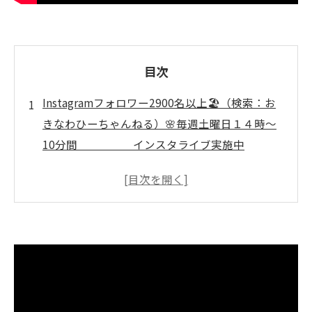
目次
Instagramフォロワー2900名以上🏖️（検索：お
きなわひーちゃんねる）🌸毎週土曜日１４時～
10分間 インスタライブ実施中
🌸 ↓↓↓ いぜなひさお
の、 「介護予防の話し」
現場改革に効く介護予防コンサルの技
介護予防の勉強会活用で現場力が向上する
理由
コンサルタントが現場改革で果たす役割を
解説