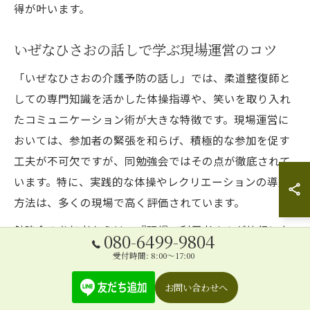
得が叶います。
いぜなひさおの話しで学ぶ現場運営のコツ
「いぜなひさおの介護予防の話し」では、柔道整復師と
しての専門知識を活かした体操指導や、笑いを取り入れ
たコミュニケーション術が大きな特徴です。現場運営に
おいては、参加者の緊張を和らげ、積極的な参加を促す
工夫が不可欠ですが、同勉強会ではその点が徹底されて
います。特に、実践的な体操やレクリエーションの導入
方法は、多くの現場で高く評価されています。
勉強会の参加者からは、『現場で利用者さんが笑顔にな
080-6499-9804
るプログラムをすぐに実践できた』『スタッフ間の連携
受付時間: 8:00～17:00
が強化された』という声が寄せられています。現場での
お問い合わせへ
失敗例や成功事例も共有されるため、『自分の現場にど