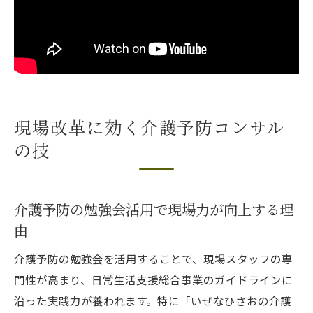
Instagramフォロワーとマネジメント事例共
有
日常生活支援総合事業ガイドライン最新動向
厚生労働省ガイドラインと勉強会の活用法
令和6年改正のポイントを勉強会で理解する
現場改革に効く介護予防コンサル
介護予防の勉強会で法改正情報を得るコツ
の技
総合事業ガイドライン最新情報の実践的解
説
Instagramで共有される最新動向の強みとは
介護予防の勉強会活用で現場力が向上する理
キャリア構築へ導く勉強会活用術を解説
由
介護予防の勉強会がキャリア形成に役立つ
介護予防の勉強会を活用することで、現場スタッフの専
理由
門性が高まり、日常生活支援総合事業のガイドラインに
コンサルタント志望者向け勉強会活用ポイ
沿った実践力が養われます。特に「いぜなひさおの介護
ント