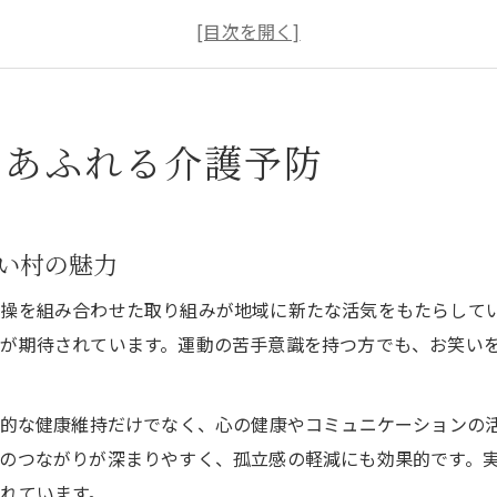
講師いぜなひさお氏が届ける笑いと健康の輪
笑える❗️介護予防体操が生む前向きな空気感
〜笑う門には福来る⛩️〜を感じる地域の体験談
お笑い介護予防体操で地域が元気に変わる理由
いあふれる介護予防
介護予防体操で心と体が元気になる秘密を解説
DVD発売決定っ‼️が地域活性化につながる背景
いぜなひさお氏が伝える笑いの健康効果とは
い村の魅力
笑える❗️介護予防体操が高齢者に与える力
操を組み合わせた取り組みが地域に新たな活気をもたらして
地域住民が実感する笑いによるポジティブ変化
が期待されています。運動の苦手意識を持つ方でも、お笑い
介護に笑いを取り入れるメリットを徹底解説
介護現場で広がる笑える❗️介護予防体操の効果
体的な健康維持だけでなく、心の健康やコミュニケーションの
DVD発売決定っ‼️で期待される心理的サポート
のつながりが深まりやすく、孤立感の軽減にも効果的です。
講師いぜなひさお氏が語る現場のリアルな声
れています。