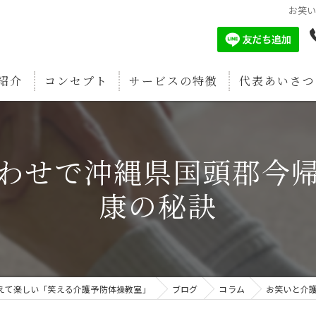
お笑
紹介
コンセプト
サービスの特徴
代表あいさつ
認知症予防
わせで沖縄県国頭郡今
筋肉増強
康の秘訣
疲労回復
関節痛予防
骨密度強化
えて楽しい「笑える介護予防体操教室」
ブログ
コラム
お笑いと介