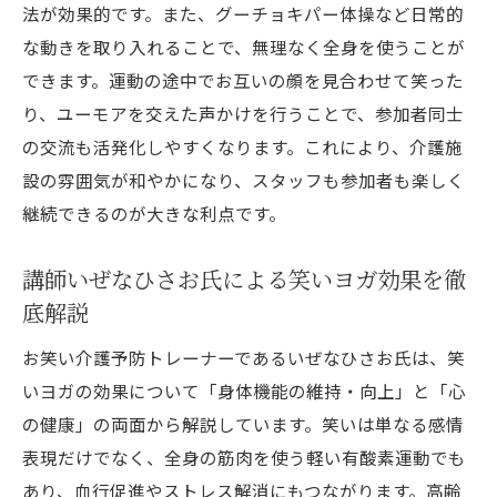
法が効果的です。また、グーチョキパー体操など日常的
講師いぜなひさお氏が語る笑いと健康の関
な動きを取り入れることで、無理なく全身を使うことが
係性
できます。運動の途中でお互いの顔を見合わせて笑った
笑える❗️介護予防体操がもたらす心身の好影
り、ユーモアを交えた声かけを行うことで、参加者同士
響
の交流も活発化しやすくなります。これにより、介護施
笑いヨガとグーチョキパー体操の魅力を比
設の雰囲気が和やかになり、スタッフも参加者も楽しく
較
継続できるのが大きな利点です。
お笑い介護予防トレーナーがすすめる実践
講師いぜなひさお氏による笑いヨガ効果を徹
アイディア
底解説
心も体もほぐれる笑いヨガの効果を解説
DVD発売決定っ‼️笑いヨガの効果と科学的根
お笑い介護予防トレーナーであるいぜなひさお氏は、笑
拠に注目
いヨガの効果について「身体機能の維持・向上」と「心
の健康」の両面から解説しています。笑いは単なる感情
講師いぜなひさお氏が伝える笑いヨガの魅
表現だけでなく、全身の筋肉を使う軽い有酸素運動でも
力と体験談
あり、血行促進やストレス解消にもつながります。高齢
笑える❗️介護予防体操でストレス解消の実践