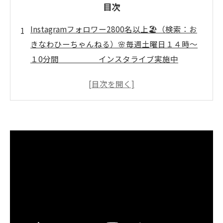
目次
Instagramフォロワー2800名以上🏖️（検索：お
きなわひーちゃんねる）🌸毎週土曜日１４時～
１0分間 インスタライブ実施中
🌸 ↓↓↓ いぜなひさお
の、 「介護予防の話し」
笑いヨガ活用で介護運動が楽しく変わる方法
DVD発売決定っ‼️笑いヨガのやり方と介護予
防体操のコツ
講師いぜなひさお氏による笑いヨガ効果を
徹底解説
笑える❗️介護予防体操と笑いヨガを現場で実
践する方法
高齢者が楽しむ笑いヨガ動画とレクリエー