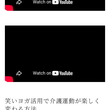
ション事例
お笑い介護予防トレーナーいぜな氏の魅力
と活用ポイント
高齢者が元気になるお笑い体操の秘訣
DVD発売決定っ‼️お笑い体操のポイントと実
践方法
笑える❗️介護予防体操で高齢者の健康をサポ
ート
講師いぜなひさお氏直伝の元気が出る体操
とは
笑いヨガや高齢者向けネタで自然と笑顔が
広がる
笑いヨガ活用で介護運動が楽しく
介護予防体操を楽しく続けるためのコツを
変わる方法
紹介