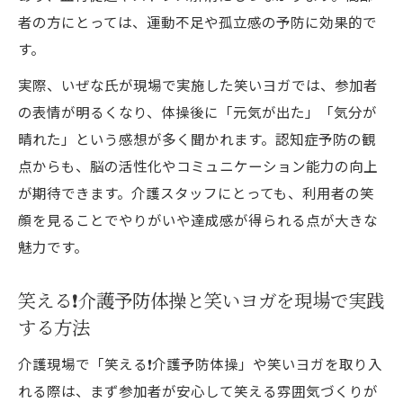
者の方にとっては、運動不足や孤立感の予防に効果的で
例
す。
笑いヨガ高齢者向け動画で健康維持をサポ
ート
実際、いぜな氏が現場で実施した笑いヨガでは、参加者
の表情が明るくなり、体操後に「元気が出た」「気分が
お笑い介護予防トレーナーのコツと利用者
晴れた」という感想が多く聞かれます。認知症予防の観
の声
点からも、脳の活性化やコミュニケーション能力の向上
運動習慣を続けるコツは“笑い”の活用にあり
が期待できます。介護スタッフにとっても、利用者の笑
DVD発売決定っ‼️笑いで運動習慣を身につけ
顔を見ることでやりがいや達成感が得られる点が大きな
る方法
魅力です。
講師いぜなひさお氏考案の続けやすい体操
ポイント
笑える❗️介護予防体操と笑いヨガを現場で実践
笑える❗️介護予防体操で楽しく継続する秘訣
する方法
を紹介
介護現場で「笑える❗️介護予防体操」や笑いヨガを取り入
高齢者が楽しめる笑いヨガ無料動画の活用
れる際は、まず参加者が安心して笑える雰囲気づくりが
術