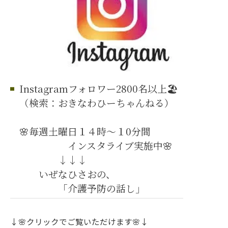
Instagramフォロワー2800名以上🏖️
（検索：おきなわひーちゃんねる）
🌸毎週土曜日１４時～１0分間
インスタライブ実施中🌸
↓↓↓
いぜなひさおの、
「介護予防の話し」
↓🌸クリックでご覧いただけます🌸↓