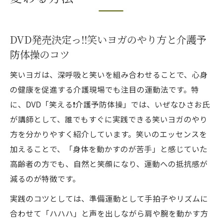
笑いを交えた介護運動で自然と笑顔を引き出す
DVD発売決定っ‼️笑いで介護運動のハードル
DVD発売決定っ‼️笑いヨガのやり方と介護予
を下げる
防体操のコツ
講師いぜなひさお氏の笑いネタで利用者の
笑いヨガは、深呼吸と笑いを組み合わせることで、心身
笑顔を創出
の健康を促進する介護現場でも注目の運動法です。特
笑える❗️介護予防体操で高齢者もスタッフも
に、DVD「笑える❗️介護予防体操」では、いぜなひさお氏
楽しく運動
が講師として、誰でもすぐに実践できる笑いヨガのやり
高齢者グーチョキパー体操で自然な笑顔と
方を分かりやすく紹介しています。笑いのエッセンスを
交流を実感
加えることで、「身体を動かすのが苦手」と感じていた
お笑い介護予防トレーナーが伝えるレクリ
高齢者の方でも、自然と笑顔になり、運動への抵抗感が
エーション術
減るのが特徴です。
介護予防体操に笑いを加える魅力とは
実践のコツとしては、準備運動として手拍子やリズムに
DVD発売決定っ‼️笑い入り体操のメリットを
合わせて「ハハハ」と声を出しながら肩や腕を動かす方
徹底解説