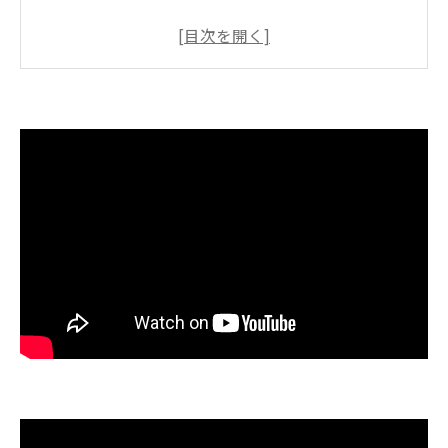
🌸 ↓↓↓ いぜなひさお
の、 「介護予防の話し」
高齢者体操教室が選ばれる新しい理由
人気のリハビリ体操教室比較表で違いをチ
ェック
高齢者に支持される教室の特徴を探る
笑える体操が続く秘訣とは何か
🌸お笑い介護予防トレーナー体操の魅力を
徹底解説
参加者が語る体操教室のリアルな感想
話題のリハビリ体操で心も体も元気に
笑いと運動を両立する教室の実例まとめ
心身の変化を感じるリハビリ体操の効果
人気の体操教室で得られる元気の理由