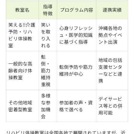
人気の椅子体操で無理なく続ける方法
指導
教室名
プログラム内容
連携実績
特徴
🌸高齢者向け教室で実践される工夫とは
笑える‼️介護
笑い
運動初心者も安心して始められる体操法
心身リフレッシ
沖縄各地の
予防・リハ
を取
ュ・医学的知識
拠点やイベ
初めてでも安心のリハビリ体操教室一覧
ビリ体操教
り入
に基づく指導
ント出演
室
れる
初心者に優しい体操の選び方を解説
転
無理なく続く体操習慣の作り方
地域の包括
一般的な高
倒・
転倒予防や筋力
支援センタ
🌸お笑い介護予防トレーナーのサポート体
齢者向け体
筋力
維持が中心
ーなどと連
制
操教室
維持
携
重視
高齢者が安心できる教室環境の条件
多様
認知症予防に役立つ笑える体操習慣とは
デイサービ
その他地域
な参
参加者の声・資
ス等との併
認知症予防に効果的な体操メニュー比較
密着型教室
加機
格で選べる
用可能
会
笑いがもたらす脳への好影響を解説
毎日続けやすい体操習慣の作り方
リハビリ体操教室は全国各地で展開されていますが、近