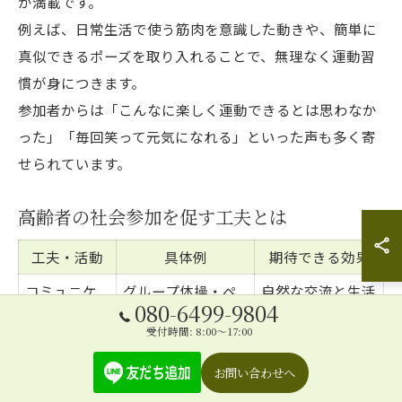
が満載です。
例えば、日常生活で使う筋肉を意識した動きや、簡単に
真似できるポーズを取り入れることで、無理なく運動習
慣が身につきます。
参加者からは「こんなに楽しく運動できるとは思わなか
った」「毎回笑って元気になれる」といった声も多く寄
せられています。
高齢者の社会参加を促す工夫とは
工夫・活動
具体例
期待できる効果
コミュニケ
グループ体操・ペ
自然な交流と生活
080-6499-9804
ーション
アワーク
の質向上
受付時間: 8:00～17:00
アクセス向
送迎付き、デイサ
外出困難な方も参
上
ービス実施
加容易
お問い合わせへ
地域包括支援セン