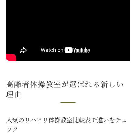
高齢者が楽しめる室内運動のバリエーショ
ン
🌸いぜなひさお氏指導法の独自性とは
笑顔あふれる介護予防体操の魅力発見
教室で広がる笑顔と交流の効果一覧
笑える介護予防体操が人気の理由を深掘り
高齢者の社会参加を促す工夫とは
楽しく続けるための体操アイデア集
高齢者体操教室が選ばれる新しい
🌸お笑い要素が心にもたらす影響
理由
室内運動でフレイル予防を続ける秘訣
室内でできるリハビリ体操メニュー早見表
人気のリハビリ体操教室比較表で違いをチェ
フレイル予防に最適な運動習慣の作り方
ック
転倒リスクを減らす室内体操のコツ