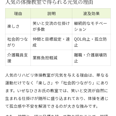
人気の体操教室で得られる元気の理由
理由
説明
波及効果
笑いと交流の仕掛け
継続的なモチベー
楽しさ
が多数
ション
社会的つな
仲間と目標設定・達
QOL向上・孤立防
がり
成
止
介護職員支
離職・介護崩壊防
業務負担軽減
援
止
人気のリハビリ体操教室が元気を与える理由は、単なる
運動だけでなく「楽しさ」や「社会的つながり」にあり
ます。いぜなひさお氏の教室では、笑いと交流が自然に
生まれる仕掛けが随所に盛り込まれており、体操を通じ
て孤立感や不安を解消できるのが大きな強みです。