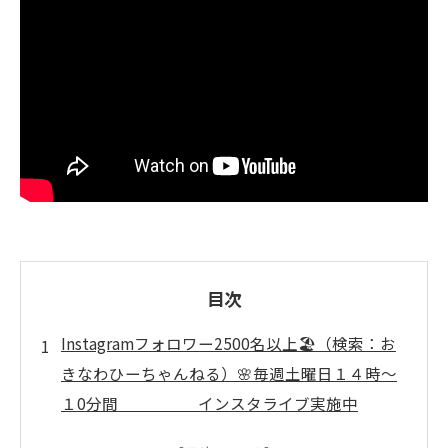
目次
Instagramフォロワー2500名以上🏖️（検索：お
きなわひーちゃんねる）🌸毎週土曜日１４時～
１0分間 インスタライブ実施中
🌸 ↓↓↓ いぜなひさお