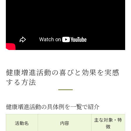
笑いと運動で始める介護予防の秘訣とは
笑いと運動を組み合わせた効果比較表
🌸ご高齢者に寄り添う体操の魅力
いぜなひさお氏が伝える介護予防のコツ
笑顔が広がる運動習慣の始め方
転倒・認知症予防のポイントを学ぶ
活動継続の鍵は楽しく笑える体操習慣にあり
健康増進活動の喜びと効果を実感
続けやすい体操習慣の作り方を比較
する方法
笑いを通じた習慣化のメリット
🌸ご高齢者に寄り添う支援の重要性
いぜなひさお氏から学ぶモチベーション維
健康増進活動の具体例を一覧で紹介
持法
主な対象・特
体操習慣が心身に与える好影響
活動名
内容
徴
無理のない健康づくりに必要な三要素を解説