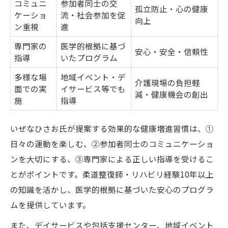
コミュニ
参加者同士の交
孤立防止・心の健康
ケーショ
流・社会参加を促
向上
ン重視
進
専門家の
医学的根拠に基づ
安心・安全・信頼性
指導
いたプログラム
多様な場
地域イベント・デ
介護現場の負担軽
面での実
イサービス等でも
減・健康機会の創出
施
指導
いぜなひさお氏が提案する効果的な健康増進習慣は、①
日々の運動を楽しむ、②参加者同士のコミュニケーショ
ンを大切にする、③専門家による正しい指導を受けるこ
とがポイントです。柔道整復師・リハビリ経験10年以上
の知識を活かし、医学的根拠に基づいた安心のプログラ
ムを提供しています。
また、デイサービスや包括支援センター、地域イベント