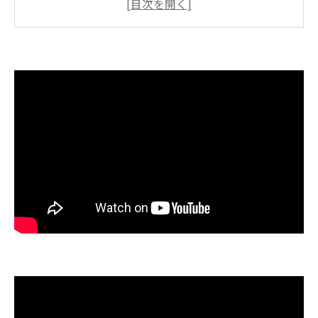
の、 「介護予防の話し」
健康増進活動の喜びと効果を実感する方法
健康増進活動の具体例を一覧で紹介
🌸ご高齢者に寄り添う活動が与える効果
日常生活で実感できる健康増進のポイント
笑顔あふれる体操で感じる達成感
いぜなひさお氏流・効果的な健康増進習慣
ご高齢者に寄り添ういぜなひさお氏の挑戦
いぜなひさお氏の活動実績を表で解説
🌸介護予防タレントの新しい役割とは
ご高齢者に寄り添う姿勢が生む安心感
笑える体操教室の人気の秘密を探る
10年以上のリハビリ経験を活かした工夫