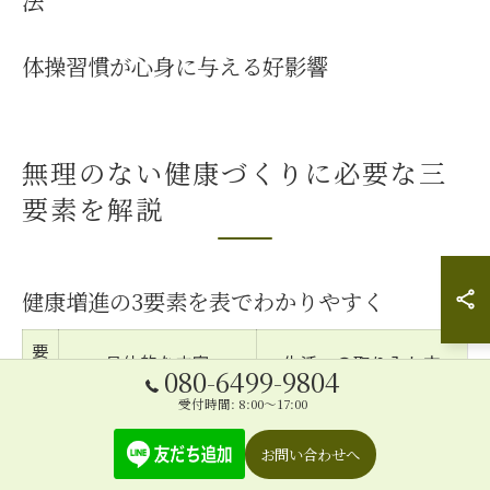
法
体操習慣が心身に与える好影響
無理のない健康づくりに必要な三
要素を解説
健康増進の3要素を表でわかりやすく
要
具体的な内容
生活への取り入れ方
080-6499-9804
素
受付時間: 8:00～17:00
運
日常の歩行・体操・教
毎日続ける・外出する習
動
室参加
慣を作る
お問い合わせへ
栄
バランスのとれた食
食事バランスを意識・食