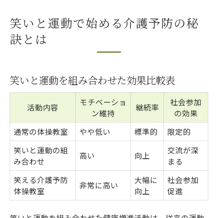
笑いと運動で始める介護予防の秘
訣とは
笑いと運動を組み合わせた効果比較表
モチベーショ
社会参加
活動内容
継続率
ン維持
の効果
通常の体操教室
やや低い
標準的
限定的
笑いと運動の組
交流が深
高い
向上
み合わせ
まる
笑える介護予防
大幅に
社会参加
非常に高い
体操教室
向上
促進
笑いと運動を組み合わせた健康増進活動は、従来の運動