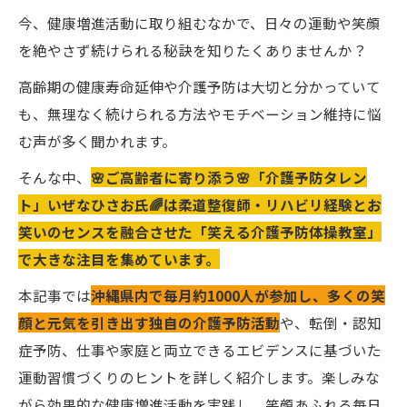
今、健康増進活動に取り組むなかで、日々の運動や笑顔
を絶やさず続けられる秘訣を知りたくありませんか？
高齢期の健康寿命延伸や介護予防は大切と分かっていて
も、無理なく続けられる方法やモチベーション維持に悩
む声が多く聞かれます。
そんな中、
🌸ご高齢者に寄り添う🌸「介護予防タレン
ト」いぜなひさお氏🌈は柔道整復師・リハビリ経験とお
笑いのセンスを融合させた「笑える介護予防体操教室」
で大きな注目を集めています。
本記事では
沖縄県内で毎月約1000人が参加し、多くの笑
顔と元気を引き出す独自の介護予防活動
や、転倒・認知
症予防、仕事や家庭と両立できるエビデンスに基づいた
運動習慣づくりのヒントを詳しく紹介します。楽しみな
がら効果的な健康増進活動を実践し、笑顔あふれる毎日