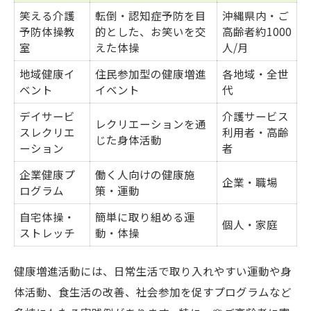
笑える介護
転倒・認知症予防を目
沖縄県内・ご
健康増進の3要素を表でわかりやすく
予防体操教
的とした、お笑いを交
高齢者約1000
運動・栄養・休養のバランスを意識する
室
えた体操
人/月
🌸ご高齢者に寄り添うアプローチの工夫
地域健康イ
住民参加型の健康増進
各地域・全世
ベント
イベント
代
いぜなひさお氏が語る健康習慣の極意
デイサービ
介護サービス
毎日続けるためのポイント解説
レクリエーションを通
スレクリエ
利用者・高齢
じた身体活動
仕事や家庭と両立できる運動習慣のコツを紹介
ーション
者
両立に役立つ運動習慣の工夫一覧
企業健康プ
働く人向けの健康施
企業・職場
忙しい日常でもできる健康増進活動
ログラム
策・運動
🌸ご高齢者に寄り添うサポート法
自宅体操・
簡単に取り組める運
個人・家庭
ストレッチ
動・体操
いぜなひさお氏おすすめの運動メニュー
家庭で取り入れやすい運動習慣
健康増進活動には、日常生活で取り入れやすい運動や身
体活動、食生活の改善、社会参加を促すプログラムなど