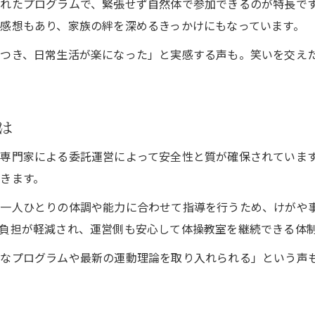
れたプログラムで、緊張せず自然体で参加できるのが特長で
委託体操運営で職員の負担軽減を実現
感想もあり、家族の絆を深めるきっかけにもなっています。
業務時間確保により働きやすい環境づくり
がつき、日常生活が楽になった」と実感する声も。笑いを交え
沖縄県内で話題の体操が離職防止に直結
高齢者施設での委託体操の導入事例紹介
介護予防イベントを支える運営サポート体制
は
こども園や高齢者施設で人気の体操レクリエーション
専門家による委託運営によって安全性と質が確保されていま
こども園で大人気のレク体操体験レポート
きます。
高齢者施設で広がる笑えるレク体操の魅力
が一人ひとりの体調や能力に合わせて指導を行うため、けがや
親子で楽しむ教室が地域に与える効果とは
負担が軽減され、運営側も安心して体操教室を継続できる体
委託運営がもたらす安全なレクリエーション
なプログラムや最新の運動理論を取り入れられる」という声
介護予防イベントで注目の最新運動プログラム
沖縄県内で注目される体操イベント情報まとめ
沖縄県内で話題の体操教室とイベント特徴