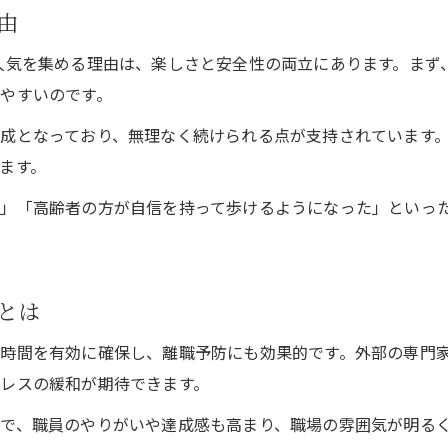
由
笑えるレク体操が選ばれる理由を徹底調査
で人気を集める理由は、楽しさと安全性の両立にあります。ま
高齢者施設やこども園で人気のプラン紹介
やすいのです。
委託体操イベントのスムーズな参加方法
成となっており、無理なく続けられる点が支持されています
介護予防も叶う沖縄体操イベントの魅力
ます。
参加して感じた笑顔あふれるレク体操の体験談
た」「高齢者の方が自信を持って歩けるようになった」といっ
沖縄県内で感じたレク体操の楽しさを共有
親子で参加した体操レク教室の感動体験
高齢者施設で広がる笑顔の秘訣を紹介
とは
委託運営で安心して参加できる体験談
介護予防イベントでの変化と効果実感
時間を有効に確保し、離職予防にも効果的です。外部の専門
レスの緩和が期待できます。
で、職員のやりがいや達成感も高まり、職場の雰囲気が明る