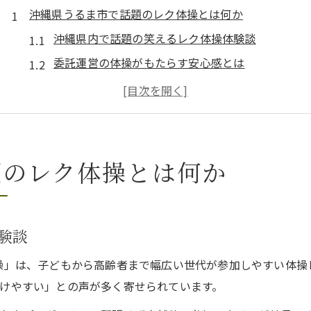
沖縄県うるま市で話題のレク体操とは何か
沖縄県内で話題の笑えるレク体操体験談
委託運営の体操がもたらす安心感とは
高齢者施設やこども園での人気の理由
職員の離職予防に役立つ体操の効果とは
介護予防イベントで注目される運動法
笑いながら運動できる体操レクの魅力に迫る
題のレク体操とは何か
笑顔あふれる沖縄県内レク体操の魅力分析
親子で楽しむ体操レクが生む絆の強化体験
業務時間を確保しやすい委託運営のメリット
験談
こども園・高齢者施設での大人気の秘訣
体操」は、子どもから高齢者まで幅広い世代が参加しやすい体
介護予防イベントで注目の体操プログラム
けやすい」との声が多く寄せられています。
委託レク体操が職員の離職予防へつながる理由