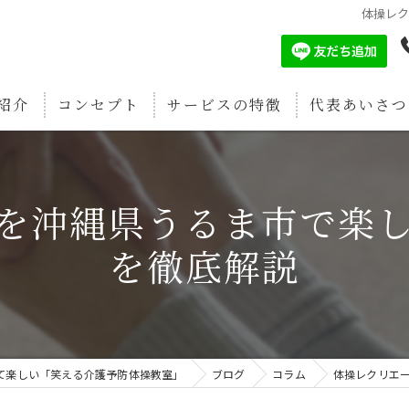
体操レ
紹介
コンセプト
サービスの特徴
代表あいさつ
認知症予防
を沖縄県うるま市で楽
筋肉増強
を徹底解説
疲労回復
関節痛予防
骨密度強化
て楽しい「笑える介護予防体操教室」
ブログ
コラム
体操レクリエ