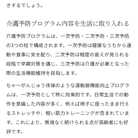
きするでしょう。
介護予防プログラム内容を生活に取り入れる
介護予防プログラムは、一次予防・二次予防・三次予防
の3つの柱で構成されます。一次予防は健康なうちから運
動や食事に気を配り、二次予防は軽度の衰えが見られる
段階で早期対策を講じ、三次予防は介護が必要となった
際の生活機能維持を目指します。
ちゃ～がんじゅう体操のような運動器機能向上プログラ
ムは、一次予防として特に効果的です。日常生活での動
作を意識した内容が多く、例えば椅子に座ったまま行え
るストレッチや、軽い筋力トレーニングが含まれていま
す。これにより、無理なく続けられる点が高齢者にも好
評です。