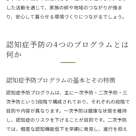
した活動を通じて、家族の絆や地域のつながりが強ま
り、安心して暮らせる環境づくりにつながるでしょう。
認知症予防の4つのプログラムとは
何か
認知症予防プログラムの基本とその特徴
認知症予防プログラムは、主に一次予防・二次予防・三
次予防という3段階で構成されており、それぞれの段階で
目的や内容が異なります。一次予防は健康な状態を維持
し、認知症のリスクを下げることが目的です。二次予防
では、軽度な認知機能低下を早期に発見し、進行を抑え