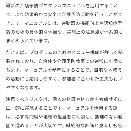
最新の介護予防プログラムマニュアルを活用すること
で、より効果的かつ安全に介護予防活動を行うことがで
きます。マニュアルには、運動器の機能向上や認知症予
防のための具体的な体操や、実施上の注意点が体系的に
まとめられています。
たとえば、プログラムの流れやメニュー構成が詳しく記
載されており、自治体や介護予防教室での運営にも役立
ちます。マニュアルを参考にすることで、自宅や地域で
の活動にも応用しやすく、参加者に合わせた工夫も行い
やすくなります。
注意すべきリスクは、個人の体調や体力差を考慮せずに
画一的に実施することです。マニュアルを活用する際
は、必ず専門職や地域の担当者に相談し、無理のない範
囲で進めることが大切です。継続的な評価と見直しも忘