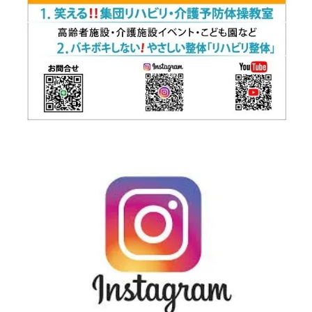
る方法
ちゃ～がんじゅう体操がもたらす具体的な
効果
プログラム内容と対象を正しく理解しよう
実践のコツと家族でできるプログラムの選
び方
介護予防プログラム最新のマニュアル活用
法
ちゃ～がんじゅう体操で生活の質を高める
ちゃ～がんじゅう体操でQOL向上を目指そ
う
心も体も元気になる体操の実践ポイント
介護予防プログラム内容を生活に取り入れ
る