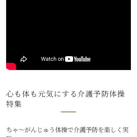
三次予防の考え方とプログラムの選び方
ちゃ～がんじゅう体操で再発予防をサポー
ト
生活に定着する介護予防プログラムのコツ
自宅で実践できる三次予防向け体操の工夫
家族と一緒に取り組むプログラム内容例
地域交流を促す介護予防教室プログラムの魅力
地域で広がる介護予防教室プログラムの楽
しみ方
心も体も元気にする介護予防体操
ちゃ～がんじゅう体操で交流の輪を広げよ
特集
う
介護予防教室で得られる心と体の健康効果
教室プログラム内容と参加メリットを解説
ちゃ～がんじゅう体操で介護予防を楽しく実
地域のつながりが生まれる介護予防活動の