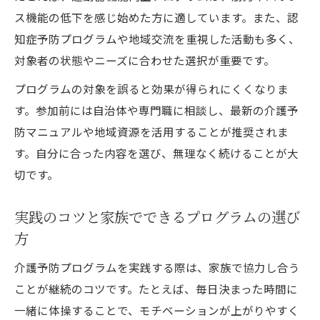
ス機能の低下を感じ始めた方に適しています。また、認
知症予防プログラムや地域交流を重視した活動も多く、
対象者の状態やニーズに合わせた選択が重要です。
プログラムの対象を誤ると効果が得られにくくなりま
す。参加前には自治体や専門職に相談し、最新の介護予
防マニュアルや地域資源を活用することが推奨されま
す。自分に合った内容を選び、無理なく続けることが大
切です。
実践のコツと家族でできるプログラムの選び
方
介護予防プログラムを実践する際は、家族で協力し合う
ことが継続のコツです。たとえば、毎日決まった時間に
一緒に体操することで、モチベーションが上がりやすく