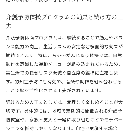
介護予防体操プログラムの効果と続け方の工
夫
介護予防体操プログラムは、継続することで筋力やバラ
ンス能力の向上、生活リズムの安定など多面的な効果が
期待できます。特に、ちゃ～がんじゅう体操では、日常
動作を意識した運動メニューが組み込まれているため、
実生活での転倒リスク低減や自立度の維持に直結しま
す。認知症予防にも有効で、音楽や動作を組み合わせる
ことで脳を活性化させる工夫がされています。
続けるための工夫としては、無理なく楽しめることが大
切です。具体的には、地域で定期的に開催される介護予
防教室や、家族・友人と一緒に取り組むことでモチベー
ションを維持しやすくなります。自宅で実施する場合