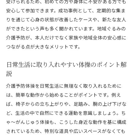
受けられるため、初めての方や身体に不安がある方でも
安心して参加できます。成功事例として、定期的な集ま
りを通じて心身の状態が改善したケースや、新たな友人
ができたという声も多く聞かれています。地域ぐるみの
介護予防が、本人だけでなく家族や地域全体の安心感に
つながる点が大きなメリットです。
日常生活に取り入れやすい体操のポイント解
説
介護予防体操を日常生活に無理なく取り入れるために
は、簡単な動作から始めることがポイントです。例え
ば、椅子からの立ち上がりや、足踏み、腕の上げ下げな
ど、生活の中で自然にできる運動を意識しましょう。ち
ゃ～がんじゅう体操も、こうした身近な動作を基に構成
されているため、特別な道具や広いスペースがなくても