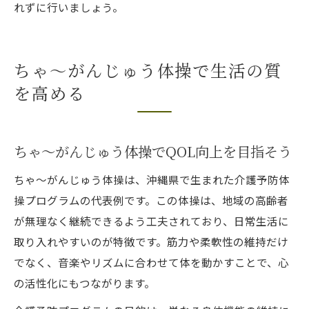
れずに行いましょう。
ちゃ～がんじゅう体操で生活の質
を高める
ちゃ～がんじゅう体操でQOL向上を目指そう
ちゃ～がんじゅう体操は、沖縄県で生まれた介護予防体
操プログラムの代表例です。この体操は、地域の高齢者
が無理なく継続できるよう工夫されており、日常生活に
取り入れやすいのが特徴です。筋力や柔軟性の維持だけ
でなく、音楽やリズムに合わせて体を動かすことで、心
の活性化にもつながります。