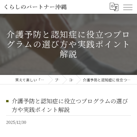
介護予防と認知症に役立つプロ
グラムの選び方や実践ポイント
解説
笑えて楽しい「笑える介護予防体操教室」
ブログ
コラム
介護予防と認知症に役立つプログラムの選び方や実践ポイント解説
介護予防と認知症に役立つプログラムの選び
方や実践ポイント解説
2025/12/30