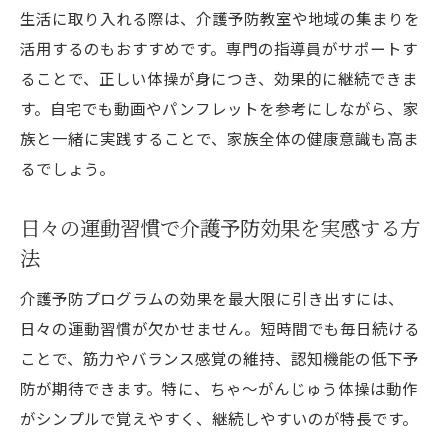
生活に取り入れる際は、介護予防教室や地域の集まりを
活用するのもおすすめです。専門の指導員がサポートす
ることで、正しい体操が身につき、効果的に継続できま
す。自宅でも動画やパンフレットを参考にしながら、家
族と一緒に実践することで、家族全体の健康意識も高ま
るでしょう。
日々の運動習慣で介護予防効果を実感する方
法
介護予防プログラムの効果を最大限に引き出すには、
日々の運動習慣が欠かせません。短時間でも毎日続ける
ことで、筋力やバランス感覚の維持、認知機能の低下予
防が期待できます。特に、ちゃ～がんじゅう体操は動作
がシンプルで覚えやすく、継続しやすいのが特長です。