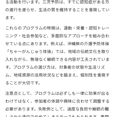
る活動を行います。三次予防は、すでに認知症がある方
の進行を遅らせ、生活の質を維持することを重視してい
ます。
これらのプログラムの特徴は、運動・栄養・認知トレー
ニング・社会参加など、多面的なアプローチを組み合わ
せている点にあります。例えば、沖縄県の介護予防体操
「ちゃ～がんじゅう体操」では、地域の伝統文化を取り
入れながら、無理なく継続できる内容が工夫されていま
す。プログラムの選び方は、対象者の状態や生活リズ
ム、地域資源の活用状況などを踏まえ、個別性を重視す
ることが大切です。
注意点として、プログラムは必ずしも一律に効果が出る
わけではなく、参加者の体調や興味に合わせて調整する
必要があります。失敗例として、過度な負担や継続の難
しさから途中でやめてしまうケースもみられます。専門