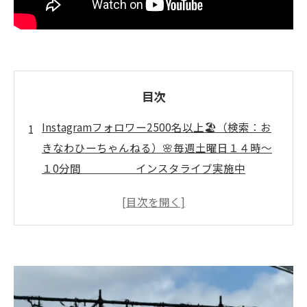
目次
Instagramフォロワー2500名以上🏖️（検索：お
きなわひーちゃんねる）🌸毎週土曜日１４時～
１0分間 インスタライブ実施中
🌸 ↓↓↓ いぜなひさお
の、 「介護予防の話し」
介護予防のメリットを正しく知る秘訣
介護予防の基本とメリットをわかりやすく
解説
お父さんタレントいぜなひさお氏の介護予