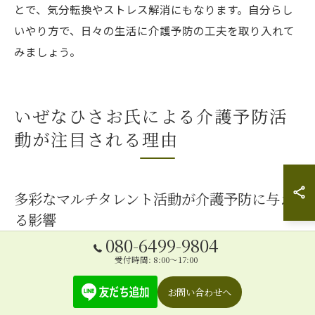
とで、気分転換やストレス解消にもなります。自分らし
いやり方で、日々の生活に介護予防の工夫を取り入れて
みましょう。
いぜなひさお氏による介護予防活
動が注目される理由
多彩なマルチタレント活動が介護予防に与え
る影響
080-6499-9804
介護予防の現場では、従来の運動や体操だけでなく、楽
受付時間: 8:00～17:00
しみながら続けられる工夫が求められています。お父さ
んタレント「いぜなひさお」氏🌈は、歌手活動やバラエ
お問い合わせへ
ティ、講演など多彩なマルチタレント活動を通じて、介