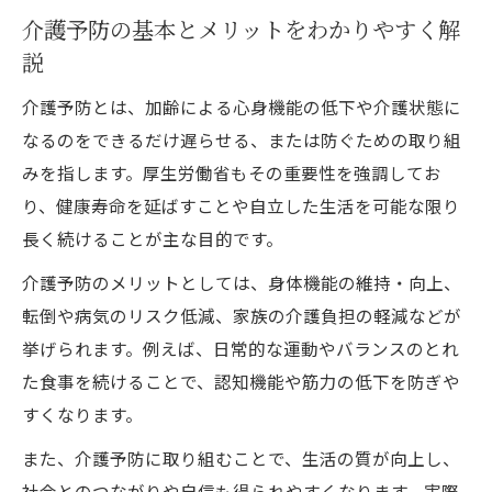
介護予防の基本とメリットをわかりやすく解
実践例
説
介護予防プログラム6つのポイントとメリッ
ト解説
介護予防とは、加齢による心身機能の低下や介護状態に
家族でできる厚生労働省推奨の介護予防活
なるのをできるだけ遅らせる、または防ぐための取り組
動
みを指します。厚生労働省もその重要性を強調してお
り、健康寿命を延ばすことや自立した生活を可能な限り
最新の介護予防研修で得られる知識と活用
長く続けることが主な目的です。
術
介護予防のメリットとしては、身体機能の維持・向上、
転倒や病気のリスク低減、家族の介護負担の軽減などが
挙げられます。例えば、日常的な運動やバランスのとれ
た食事を続けることで、認知機能や筋力の低下を防ぎや
すくなります。
また、介護予防に取り組むことで、生活の質が向上し、
社会とのつながりや自信も得られやすくなります。実際