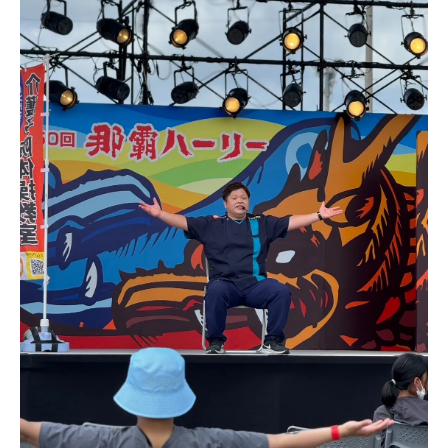
防活動に学ぶ意義
介護予防の効果を実感できる取り組み事例
紹介
家族に向けた応援歌と介護予防メリットの
関係性
健康寿命延伸と自立生活を支える介護予防
の考え方
健康寿命を延ばす介護予防の実践法
実践しやすい介護予防の方法とそのメリッ
トを解説
いぜなひさお氏の歌手活動が健康寿命延伸
へ与える影響
介護予防活動で家族ができる簡単な工夫と
コツ