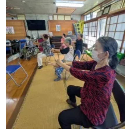
家族で実践できる介護予防の取り組み事例
集
お父さんタレントいぜなひさお氏の歌手活
動が家族の絆を深める
介護予防活動で家族が感じたメリットと気
づき
健康寿命を支える家庭内での介護予防の工
夫
介護予防プログラムの効果を家族で実感し
よう
厚生労働省指針に基づく介護予防の実践例
厚生労働省の介護予防指針で押さえておき
たい要点
いぜなひさお氏の活動から学ぶ介護予防の