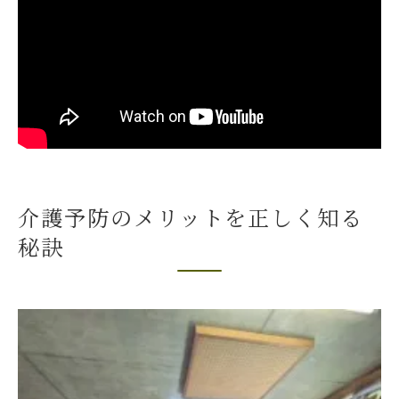
いぜなひさお氏の考え方がもたらす自立生
活へのヒント
自立生活へ導く介護予防の考え方解説
介護予防の考え方と自立生活を両立させる
方法
いぜなひさお氏の家族向け応援歌が与える
影響
介護予防のメリットを正しく知る
実際の介護予防取り組み事例に学ぶ成功の
秘訣
秘訣
健康寿命を延ばすには日常に介護予防を取
り入れる工夫が重要
厚生労働省が伝える介護予防のポイントを
解説
家族で取り組む介護予防の効果的な方法