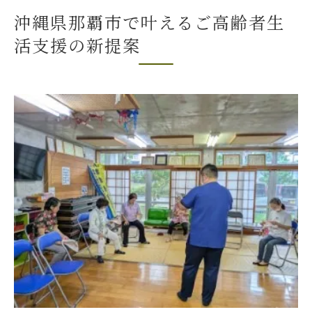
沖縄県那覇市で叶えるご高齢者生
の真価
活支援の新提案
専門家視点で見る🌺沖縄県那覇市🌺ご高齢
者生活支援
リハビリを兼ねた生活支援の効果
那覇市の生活支援で実現する自立支援
専門知識が生きるサポートの魅力一覧
ご家族・ケアマネジャーとの連携事例
外出同行や受診代行で実感する自立支援のメリ
ットとは
外出同行・受診代行サービス比較表
🌺沖縄県那覇市🌺ご高齢者生活支援で安心
外出
受診同行サービスの利用体験談