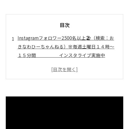
目次
Instagramフォロワー2500名以上🏖️（検索：お
きなわひーちゃんねる）🌸毎週土曜日１４時～
１５分間 インスタライブ実施中
🌸 ↓↓↓ いぜなひさお
の、 「猫と介護予防の話し」
沖縄県那覇市で叶えるご高齢者生活支援の新提
案
🌺沖縄県那覇市🌺ご高齢者生活支援サービ
ス比較表
自立生活支援で広がる安心の暮らし
お一人での外出も安心のサポート体制