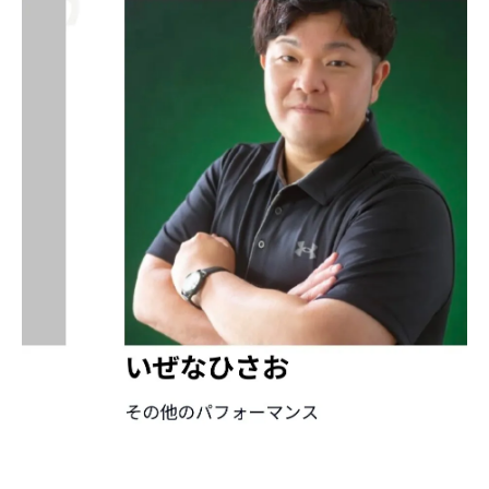
選び方
生活支援を利用する際のポイント
リハビリと生活支援を両立する方法
那覇市高齢者社会資源の活用テクニック
外出同行サービスの選び方のコツ
ご高齢者生活支援なら安心の沖縄県那覇市が選
ばれる理由
那覇市ご高齢者生活支援の安心理由一覧
🌺沖縄県那覇市🌺生活支援で得られる安心
感
ご家族の負担軽減を実現する仕組み
那覇市の社会資源で支える自立生活
福祉タクシーやお米券の活用方法
リハビリ専門家が語る那覇市ご高齢者生活支援