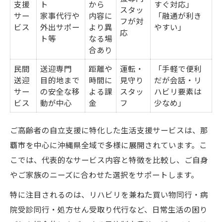
支援
ト
から
すぐ対応」
スタッ
サー
家事代行や
内容に
「融通が利き
フが対
ビス
外出サポー
より異
やすい」
応
ト等
なる場
合あり
民間
送迎専門
距離や
運転・
「手軽で便利
送迎
目的地まで
時間に
見守り
だが会話・リ
サー
の安全な移
よる課
スタッ
ハビリ要素は
ビス
動が中心
金
フ
少なめ」
ご高齢者の自立支援に特化した生活支援サービスは、那
覇市を中心に沖縄県全域で多様に展開されています。こ
こでは、代表的なサービス内容と特徴を比較し、ご自身
やご家族のニーズに合わせた選択をサポートします。
特に注目されるのは、リハビリを兼ねた買い物同行・病
院受診同行・処方せん受取り代行など、日常生活の困り