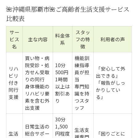
買い物同行で得られるリハビリ効果
🌺沖縄県那覇市🌺ご高齢者生活支援サービス
那覇市高齢者支援のメリットを徹底解説
比較表
サー
スタッ
料金体
ビス
主な内容
フの特
利用者の声
系
名
徴
買い物・病
機能訓
院受診・処
10分
練指導
リハ
「安心して外
方せん受取
500円
員が担
ビリ
出できる」
りの同行
1時間
当
付き
「報告がしっ
身体機能の
以上は
専門知
同行
かりしてい
リハビリ要
割引あ
識を持
支援
る」
素を含む外
り
つスタ
出支援
ッフ
30分
日常生活の
1,500
生活支
生活
総合サポー
円程度
「困りごとに
援専門