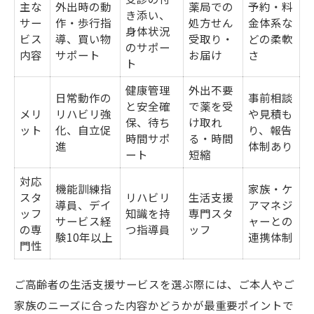
主な
外出時の動
薬局での
予約・料
き添い、
サー
作・歩行指
処方せん
金体系な
身体状況
ビス
導、買い物
受取り・
どの柔軟
のサポー
内容
サポート
お届け
さ
ト
健康管理
外出不要
日常動作の
事前相談
と安全確
で薬を受
メリ
リハビリ強
や見積も
保、待ち
け取れ
ット
化、自立促
り、報告
時間サポ
る・時間
進
体制あり
ート
短縮
対応
機能訓練指
家族・ケ
スタ
リハビリ
生活支援
導員、デイ
アマネジ
ッフ
知識を持
専門スタ
サービス経
ャーとの
の専
つ指導員
ッフ
験10年以上
連携体制
門性
ご高齢者の生活支援サービスを選ぶ際には、ご本人やご
家族のニーズに合った内容かどうかが最重要ポイントで