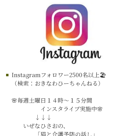
Instagramフォロワー2500名以上🏖️
（検索：おきなわひーちゃんねる）
🌸毎週土曜日１４時～１５分間
インスタライブ実施中🌸
↓↓↓
いぜなひさおの、
「猫と介護予防の話し」