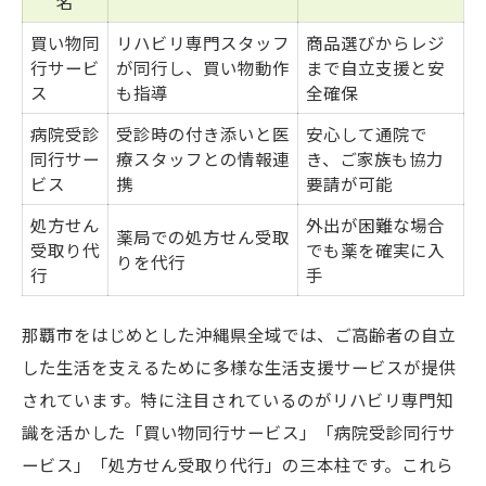
名
買い物同
リハビリ専門スタッフ
商品選びからレジ
行サービ
が同行し、買い物動作
まで自立支援と安
ス
も指導
全確保
病院受診
受診時の付き添いと医
安心して通院で
同行サー
療スタッフとの情報連
き、ご家族も協力
ビス
携
要請が可能
処方せん
外出が困難な場合
薬局での処方せん受取
受取り代
でも薬を確実に入
りを代行
行
手
那覇市をはじめとした沖縄県全域では、ご高齢者の自立
した生活を支えるために多様な生活支援サービスが提供
されています。特に注目されているのがリハビリ専門知
識を活かした「買い物同行サービス」「病院受診同行サ
ービス」「処方せん受取り代行」の三本柱です。これら