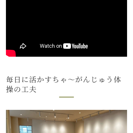
ク
毎日できる短時間体操の工夫を紹介
続けやすさ重視の体操ポイントまとめ
自宅でも実践しやすい体操の始め方
モチベーション維持に役立つ体操の工夫
介護予防のための体操活用ポイント解説
ちゃ～がんじゅう体操で介護予防を実践
誤嚥性肺炎予防に有効な体操の取り組み
毎日に活かすちゃ～がんじゅう体
感染症対策に役立つ体操のポイント
操の工夫
身体機能維持に欠かせない体操の工夫
介護予防体操の効果的な活用法を解説
座ってできる体操で安心の健康ケア入門
椅子に座ってできる介護予防体操の方法