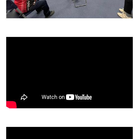
体操で心身のバランスを整える実践法
継続が鍵となる健康維持の秘訣を紹介
心にゆとりを生む体操のすすめと体験談
体操で得られる精神的安定とリフレッシュ
コミュニケーションが広がる体操の魅力
体操を通じた交流と心のつながりを実感
地域や家族で楽しむコミュニケーション体
操
デイサービスで活かせる体操の工夫方法
孤立感を減らす介護予防体操の役割とは
会話が弾む体操の楽しみ方と実践ポイント
続けやすいちゃ～がんじゅう体操の実践法
無理なく継続できる体操の習慣化テクニッ