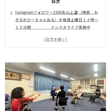
目次
Instagramフォロワー2500名以上🏖️（検索：お
きなわひーちゃんねる）🌸毎週土曜日１４時～
１５分間 インスタライブ実施中
🌸 ↓↓↓ いぜなひさお
の、 「猫と介護予防の話し」
毎日に活かすちゃ～がんじゅう体操の工夫
朝晩にできるちゃ～がんじゅう体操活用法
生活リズムに合わせた体操の取り入れ方
心も体も元気になる毎日体操のコツ
無理なく続けるための工夫ポイント解説
家族で楽しむ沖縄介護予防体操の魅力
心身の健康維持に体操を取り入れる秘訣
沖縄県の介護予防体操で健康習慣づくり