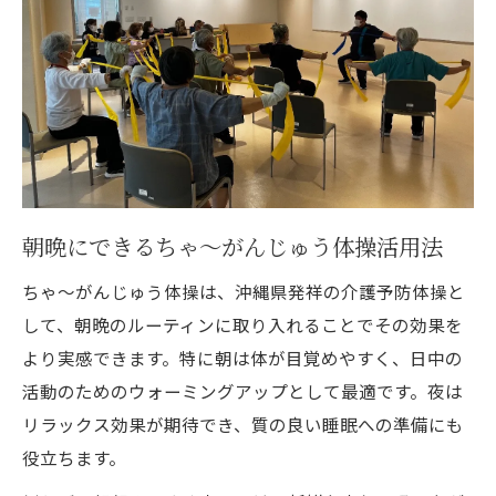
安全に配慮した座位体操の実践ポイント
身体にやさしいちゃ～がんじゅう体操活用
法
座りながら無理なくできる健康習慣
転倒リスクを減らす体操の工夫と効果
朝晩にできるちゃ～がんじゅう体操活用法
ちゃ～がんじゅう体操は、沖縄県発祥の介護予防体操と
して、朝晩のルーティンに取り入れることでその効果を
より実感できます。特に朝は体が目覚めやすく、日中の
活動のためのウォーミングアップとして最適です。夜は
リラックス効果が期待でき、質の良い睡眠への準備にも
役立ちます。