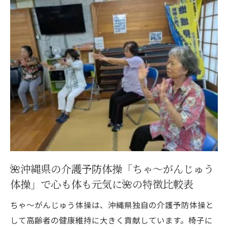
椅子でも安心！無理なく続く高齢者体操
椅子に座ってできる体操の動作一覧
無理なく続けるための体操テクニック
体力に合わせた運動強度の調整法
椅子体操がもたらす健康効果を解説
安全に取り組むための注意点
認知症や転倒予防に効く体操のコツを解説
認知症・転倒予防体操の効果一覧
頭と体を同時に使う体操の魅力
バランス力を高める動きのポイント
🌺沖縄県の介護予防体操「ちゃ～がんじゅう
簡単にできる転倒予防の工夫
体操」で心も体も元気に🌺の特徴比較表
認知機能を刺激する体操のコツ
ちゃ～がんじゅう体操は、沖縄県独自の介護予防体操と
ちゃ～がんじゅうの歌詞が楽しく心を支える理
して高齢者の健康維持に大きく貢献しています。椅子に
由