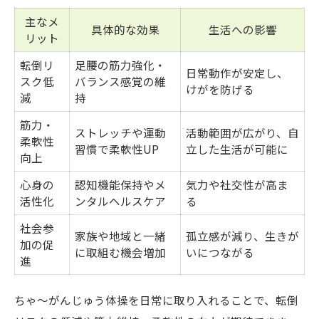
主なメ
具体的な効果
生活への影響
リット
転倒リ
足腰の筋力強化・
日常動作が安定し、
スク低
バランス感覚の維
けがを防げる
減
持
筋力・
ストレッチや運動
活動範囲が広がり、自
柔軟性
習慣で柔軟性UP
立した生活が可能に
向上
心身の
認知機能保持やメ
気力や社交性が高ま
活性化
ンタルヘルスケア
る
社会参
家族や地域と一緒
孤立感が減り、生きが
加の促
に取組む機会増加
いにつながる
進
ちゃ～がんじゅう体操を日常に取り入れることで、転倒