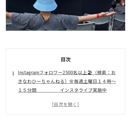
目次
Instagramフォロワー2500名以上🏖️（検索：お
きなわひーちゃんねる）🌸毎週土曜日１４時～
１５分間 インスタライブ実施中
🌸 ↓↓↓ いぜなひさお
の、 「猫と介護予防の話し」
沖縄発ちゃ～がんじゅう体操で高齢期を元気に
🌺沖縄県の介護予防体操「ちゃ～がんじゅ