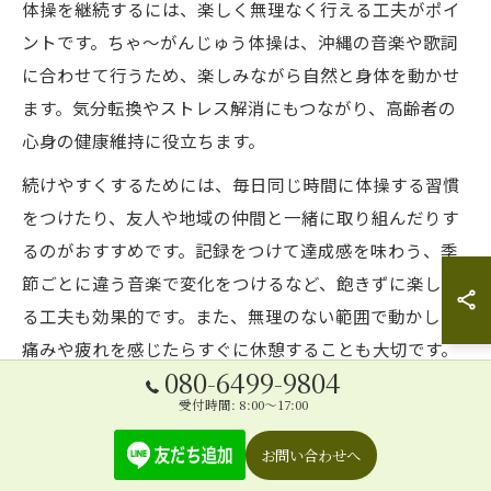
体操を継続するには、楽しく無理なく行える工夫がポイ
ントです。ちゃ～がんじゅう体操は、沖縄の音楽や歌詞
に合わせて行うため、楽しみながら自然と身体を動かせ
ます。気分転換やストレス解消にもつながり、高齢者の
心身の健康維持に役立ちます。
続けやすくするためには、毎日同じ時間に体操する習慣
をつけたり、友人や地域の仲間と一緒に取り組んだりす
るのがおすすめです。記録をつけて達成感を味わう、季
節ごとに違う音楽で変化をつけるなど、飽きずに楽しめ
る工夫も効果的です。また、無理のない範囲で動かし、
痛みや疲れを感じたらすぐに休憩することも大切です。
080-6499-9804
「今日は少しだけ」「できる範囲で」という気持ちで気
受付時間: 8:00～17:00
軽に始めることが、長く続けるコツです。体操を続ける
お問い合わせへ
ことで、筋力やバランス感覚が養われ、転倒予防や健康
維持に大きな効果が期待できます。