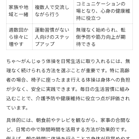
コミュニケーションの
家族や地
複数人で交流し
場となり、心身の健康維
域と一緒
ながら行う
持に役立つ
週数回か
運動習慣がない
無理なく始められ、転
ら徐々に
人向けのステッ
倒予防や筋力向上が期
増やす
プアップ
待できる
ちゃ～がんじゅう体操を日常生活に取り入れるには、無
理なく続けられる方法を選ぶことが重要です。特に高齢
者の場合、椅子に座ったまま行える体操は身体への負担
が少なく、安全に実践できます。毎日の生活習慣に組み
込むことで、介護予防や健康維持に役立つ点が評価され
ています。
具体的には、朝食前やテレビを観ながら、家事の合間な
ど、日常の中で隙間時間を活用する方法が効果的です。
例えば、朝の時間に体操を行うことで身体が目覚めやす