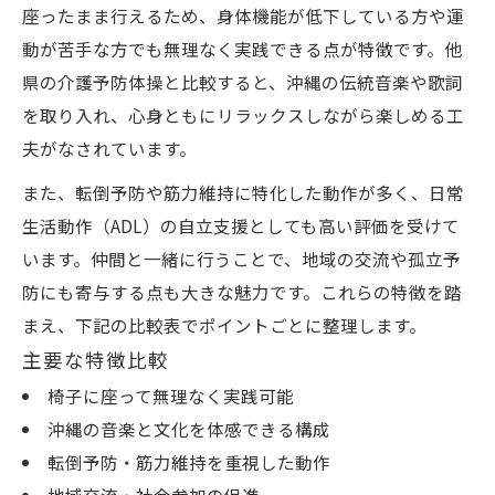
座ったまま行えるため、身体機能が低下している方や運
歌詞が高齢者に与える影響比較表
動が苦手な方でも無理なく実践できる点が特徴です。他
歌に合わせて体操する楽しさとは
県の介護予防体操と比較すると、沖縄の伝統音楽や歌詞
心に響くフレーズが生む元気
を取り入れ、心身ともにリラックスしながら楽しめる工
歌詞と動作の連動がもたらす効果
夫がなされています。
音楽と体操で心身の活性化を実感
また、転倒予防や筋力維持に特化した動作が多く、日常
心身を健やかに保つ体操の実践ポイント集
生活動作（ADL）の自立支援としても高い評価を受けて
体操実践時のポイントまとめ表
います。仲間と一緒に行うことで、地域の交流や孤立予
防にも寄与する点も大きな魅力です。これらの特徴を踏
自分に合った体操を選ぶコツ
まえ、下記の比較表でポイントごとに整理します。
続けるためのモチベーション維持法
主要な特徴比較
体操前後のストレッチが効果的な理由
椅子に座って無理なく実践可能
仲間と協力して楽しく取り組む方法
沖縄の音楽と文化を体感できる構成
転倒予防・筋力維持を重視した動作
地域交流・社会参加の促進