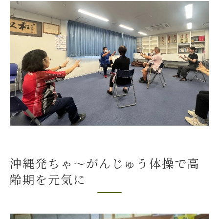
う体操」で心も体も元気に🌺の特徴比較表
高齢期を彩るちゃ～がんじゅう体操の魅力
とは
元気を保つために体操を始めるメリット
沖縄文化のエッセンスが詰まった体操の意
義
心身の健康維持に役立つポイントを解説
毎日に活かせる介護予防体操の取り入れ方
日常生活に体操を取り入れる方法比較
朝のリズム作りにおすすめの体操習慣
沖縄発ちゃ～がんじゅう体操で高
介護予防体操を家族で楽しむコツ
齢期を元気に
続けやすい体操の工夫とポイント
忙しい方でも無理なく実践する秘訣