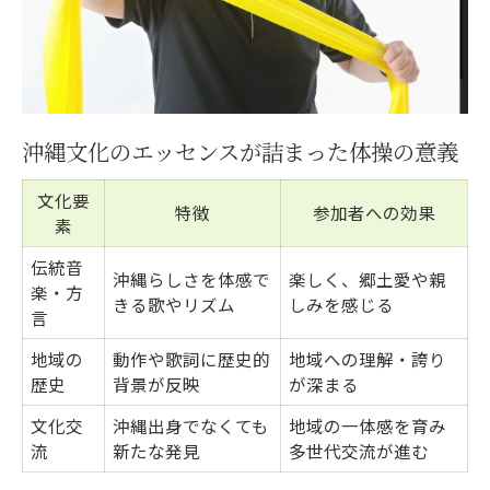
沖縄文化のエッセンスが詰まった体操の意義
文化要
特徴
参加者への効果
素
伝統音
沖縄らしさを体感で
楽しく、郷土愛や親
楽・方
きる歌やリズム
しみを感じる
言
地域の
動作や歌詞に歴史的
地域への理解・誇り
歴史
背景が反映
が深まる
文化交
沖縄出身でなくても
地域の一体感を育み
流
新たな発見
多世代交流が進む