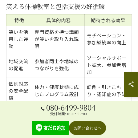
笑える体操教室と包括支援の好循環
特徴
具体的内容
期待される効果
笑いを活
専門資格を持つ講師
モチベーション・
用した運
が笑いを取り入れ説
参加継続率の向上
動
明
ソーシャルサポー
地域交流
参加者同士や地域の
ト拡大、参加者増
の促進
つながりを強化
加
個別対応
体力・健康状態に応
転倒・引きこも
の安全配
じたプログラム設計
り・認知症の予防
慮
080-6499-9804
受付時間: 8:00～17:00
「笑える❗️介護予防体操教室」は、沖縄県内の包括支援セ
ンターと密接に連携し、高齢者の身体機能向上と心の健
お問い合わせへ
康維持を両立させる新感覚プログラムとして注目されて