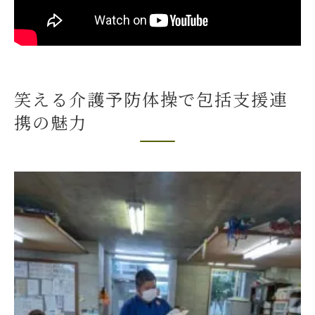
ご高齢者に寄り添うイベント成功の秘訣
引きこもり防止に効果的な包括支援コラボ術
包括支援センター連携で引きこもり予防
沖縄県内イベント参加者の変化一覧
笑える介護予防体操で包括支援連
笑いと体操で社会参加を後押し
携の魅力
ご高齢者の孤立を防ぐコラボ実践例
介護予防イベントの効果的な活用法