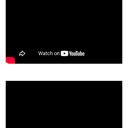
介護予防イベントの楽しみ方ガイド
エンタメ性が高い体操教室の人気の秘密
科学とエンタメ融合の体操教室が人気急上昇
医学根拠と笑いが融合する体操教室
沖縄県内で話題の介護予防エンタメ体験
体操教室のプログラム内容徹底比較
包括支援センター連携で科学的効果UP
ご高齢者が安心できる体操教室の選び方
介護予防タレント活躍の現場が地域を変える
現場で輝く介護予防タレントの実力
沖縄県の包括支援センター連携現場レポー
ト
タレントと共に学ぶ介護予防イベント
地域に笑顔を広げる体操教室の役割