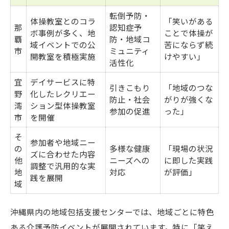
転倒予防・
体操教室とのコラ
「笑いがある
那
認知症予
ボ事例が多く、地
ことで体操が
覇
防・地域コ
域イベントでの公
苦にならず続
市
ミュニティ
開教室を積極実施
けやすい」
活性化
宜
デイサービスに特
引きこもり
「地域のつな
野
化したレクリエー
防止・社会
がりが強くな
湾
ション型体操教室
参加の促進
った」
市
を開催
そ
参加者や地域ニー
の
多様な健康
「現場の状況
ズに合わせた内容
他
ニーズへの
に即した実践
調整で汎用的な実
地
対応
が評価」
践を展開
域
沖縄県内の地域包括支援センターでは、地域ごとに特色
ある介護予防イベントが展開されています。特に「笑え