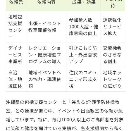
依頼元
依頼内容
成果・効果
待
地域包
参加延人数
連携強化
括支援
出張・イベント
1000人超・健
とサービ
センタ
教室開催依頼
康意識の向上
ス拡大
ー
デイサ
レクリエーショ
引きこもり防
交流機会
ービス
ン・健康増進プ
止・外出意欲
のさらな
事業所
ログラムの導入
アップ
る創出
自治
地域イベントへ
住民のコミュ
地域ネッ
体・地
の協力・講演依
ニティ形成支
トワーク
域団体
頼
援
の広がり
沖縄県の包括支援センターと「笑える❗️介護予防体操教
室」との連携が進む中、イベントや出張教室の依頼が急
増しています。特に、毎月1000人以上のご高齢者を対象
に笑顔と健康を届けている実績が、各支援機関から高く