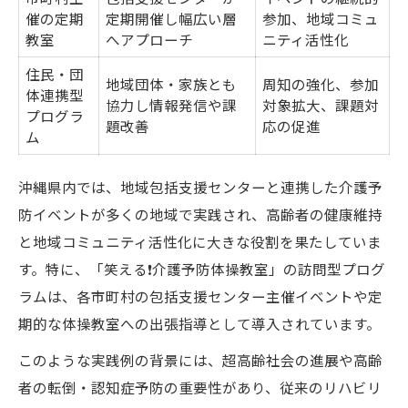
催の定期
定期開催し幅広い層
参加、地域コミュ
教室
へアプローチ
ニティ活性化
住民・団
地域団体・家族とも
周知の強化、参加
体連携型
協力し情報発信や課
対象拡大、課題対
プログラ
題改善
応の促進
ム
沖縄県内では、地域包括支援センターと連携した介護予
防イベントが多くの地域で実践され、高齢者の健康維持
と地域コミュニティ活性化に大きな役割を果たしていま
す。特に、「笑える❗️介護予防体操教室」の訪問型プログ
ラムは、各市町村の包括支援センター主催イベントや定
期的な体操教室への出張指導として導入されています。
このような実践例の背景には、超高齢社会の進展や高齢
者の転倒・認知症予防の重要性があり、従来のリハビリ