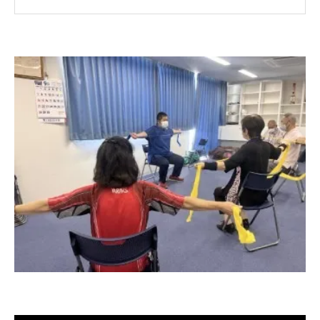
介護予防イベントなら笑いの力が鍵
ご高齢者も楽しめる連携体操教室の魅力
沖縄県内で進む包括支援センターの連携例
地域で広がる包括支援センター連携実践例
介護予防イベントの連携方法徹底解説
笑える体操教室と包括支援の好循環
沖縄県内で注目の連携イベントとは
コラボ依頼が殺到する背景を探る
ご高齢者に笑顔を届ける介護予防イベント
笑いで広がる介護予防イベントの輪
沖縄県の包括支援センターとイベント事例
集
体操教室でご高齢者が元気になる理由