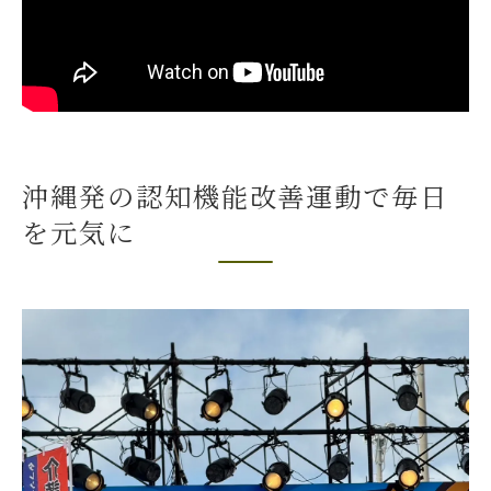
認知症予防・引きこもり予防の運動ポイン
ト
🌈介護予防体操で毎日を元気に過ごす方法
運動継続が健康長寿に導く理由を解説
無理なく始める認知機能アップのコツ
沖縄発の認知機能改善運動で毎日
沖縄の認知症予防にも無理なく運動開始
を元気に
笑える❗️介護予防体操教室で楽しく習慣化
認知症予防・転倒予防は少しずつがポイン
ト
引きこもり予防に繋がる継続のヒント
🌺認知機能改善運動を続けるコツを紹介
普段の生活に運動を取り入れる方法
社会的つながりも深まる体操教室の効果