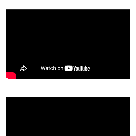
さ
楽しく続く認知症予防の新しい習慣作り
沖縄の認知症予防にも続けやすい体操習慣
笑える❗️介護予防体操教室の参加メリット
認知機能改善運動で生活にリズムをプラス
転倒予防を意識した日常の運動アレンジ法
🌺認知症予防・引きこもり予防の実践のコ
ツ
習慣化しやすい運動で健康長寿を支える
引きこもりや転倒予防に役立つ運動を紹介
沖縄の認知症予防にも役立つ運動を体験
引きこもり予防に有効な笑える体操教室
転倒予防のための認知機能改善エクササイ
ズ