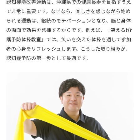
認知機能改善運動は、沖縄県での健康長寿を目指すうえ
日々の小さな努力が大きな効果につながる
で非常に重要です。なぜなら、楽しさを感じながら始め
これからの毎日に笑顔を増やす運動習慣
られる運動は、継続のモチベーションとなり、脳と身体
沖縄の認知症予防にも笑顔が増える体操
の両面で効果を発揮するからです。例えば、「笑える❗️介
笑える❗️介護予防体操教室で前向きな毎日
護予防体操教室」では、笑いを交えた体操を通して参加
認知症予防・転倒予防運動の生活への広が
者の心身をリフレッシュします。こうした取り組みが、
り
認知症予防の第一歩として最適です。
引きこもり予防に運動習慣を役立てる方法
🌈認知機能改善運動で充実した日々を実感
笑いと運動で健康長寿を一緒に目指そう