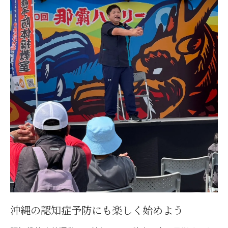
沖縄の認知症予防にも社会参加が大切
笑える❗️介護予防体操教室で交流が広がる
認知症予防・引きこもり予防に仲間が効果
的
転倒予防だけでなく心も元気にする運動
🌈体操教室で生まれる新しいつながり
認知機能改善運動が孤立防止に役立つ理由
沖縄県で注目される健康長寿の秘訣を探る
沖縄の認知症予防にも注目される長寿習慣
笑える❗️介護予防体操教室で得るヒント
認知症予防・転倒予防の地域活動を解説
引きこもり予防に欠かせない運動の役割
沖縄の認知症予防にも楽しく始めよう
🌺認知機能改善運動が健康長寿を支える