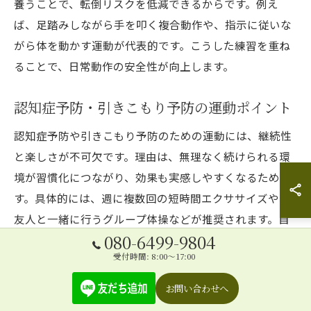
養うことで、転倒リスクを低減できるからです。例え
ば、足踏みしながら手を叩く複合動作や、指示に従いな
がら体を動かす運動が代表的です。こうした練習を重ね
ることで、日常動作の安全性が向上します。
認知症予防・引きこもり予防の運動ポイント
認知症予防や引きこもり予防のための運動には、継続性
と楽しさが不可欠です。理由は、無理なく続けられる環
境が習慣化につながり、効果も実感しやすくなるためで
す。具体的には、週に複数回の短時間エクササイズや、
友人と一緒に行うグループ体操などが推奨されます。自
080-6499-9804
分に合った方法を選び、日常生活に取り入れることが大
受付時間: 8:00～17:00
切です。
お問い合わせへ
🌈介護予防体操で毎日を元気に過ごす方法