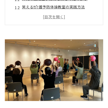
笑える❗️介護予防体操教室の実践方法
認知症予防・引きこもり予防の運動効果
転倒予防に役立つ体操で毎日を充実
🌺沖縄の認知症予防にも運動の工夫を実感
認知機能改善運動で健康長寿をサポート
笑いを取り入れた介護予防体操の魅力とは
笑える❗️介護予防体操教室で笑顔が増える
沖縄の認知症予防にも笑いが大切な理由
認知症予防・転倒予防に笑いを活用する発
想
楽しく続く運動が引きこもり予防に効果的
介護予防体操が認知機能改善に与える影響
🌈認知症予防・引きこもり予防の鍵は楽し