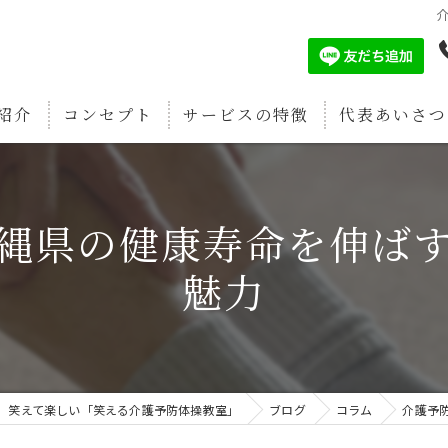
紹介
コンセプト
サービスの特徴
代表あいさつ
認知症予防
縄県の健康寿命を伸ば
筋肉増強
魅力
疲労回復
関節痛予防
骨密度強化
笑えて楽しい「笑える介護予防体操教室」
ブログ
コラム
介護予