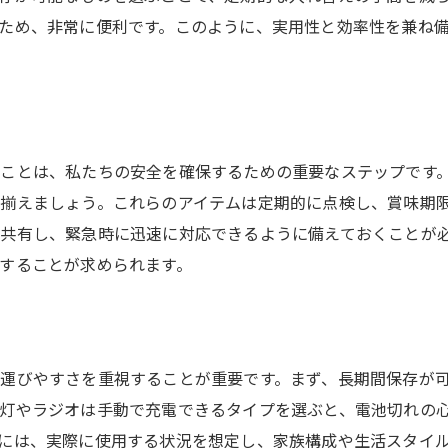
ため、非常に便利です。このように、実用性と効率性を兼ね
家庭で取り組む地震対策の実践
防災計画を家族で共有する重要性
家族での防災計画のメリットとは
地震対策を家族で共有するプロセス
ことは、私たちの安全を確保するための重要なステップです
家庭での地震対策のステップバイステップ
揃えましょう。これらのアイテムは定期的に点検し、賞味期
防災グッズの点検と管理方法を知る
共有し、緊急時に迅速に対応できるように備えておくことが
定期的な防災グッズの点検法
することが求められます。
防災グッズの管理をスムーズにするコツ
効率的な防災グッズの管理方法
点検で防災対策を強化するポイント
運びやすさを重視することが重要です。まず、長期間保存が
防災グッズ管理の基本ステップを解説
灯やラジオは手動で充電できるタイプを選ぶと、電池切れの
防災グッズの効果を高める管理法
には、実際に使用する状況を想定し、家族構成や生活スタイ