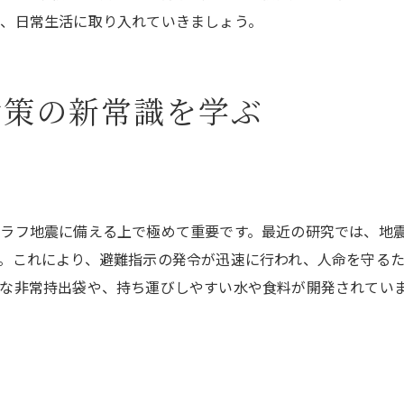
南海トラフ地震対策！防災グッズの重要性
、日常生活に取り入れていきましょう。
南海トラフ地震に備える防災グッズの役割
防災グッズが命を守る理由とは
地震対策における防災グッズの重要な役割
対策の新常識を学ぶ
南海トラフ地震対策で述べる防災グッズ
防災グッズが地震対策に必須な理由
地震対策における防災グッズの位置づけ
地震に備えた防災計画の立て方を解説
ラフ地震に備える上で極めて重要です。最近の研究では、地
効果的な防災計画の立案方法
。これにより、避難指示の発令が迅速に行われ、人命を守る
な非常持出袋や、持ち運びしやすい水や食料が開発されてい
地震対策に向けた計画作りのコツ
防災計画を立てる際のポイント
地震に備えた防災計画の必要性
防災計画のステップバイステップガイド