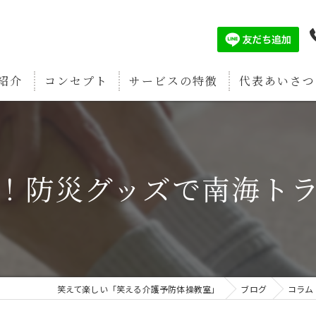
紹介
コンセプト
サービスの特徴
代表あいさつ
認知症予防
筋肉増強
！防災グッズで南海ト
疲労回復
関節痛予防
骨密度強化
笑えて楽しい「笑える介護予防体操教室」
ブログ
コラム