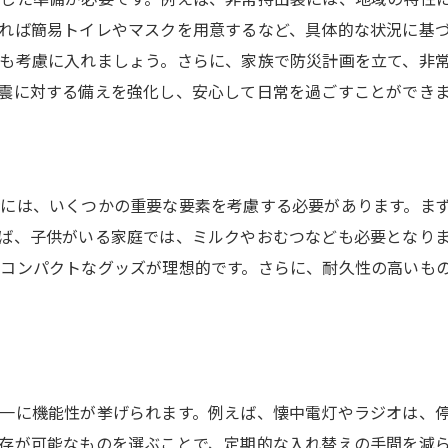
防災グッズ準備の基礎知識を解説
れば簡易トイレやマスクを用意するなど、具体的な状況に基
も考慮に入れましょう。さらに、家族で防災計画を立て、非
南海トラフ地震に向けた準備の重要性
震に対する備えを強化し、安心して日常を過ごすことができ
地震対策の基本！効率的な準備法
防災グッズ準備における基礎的な考え方
非常持出袋に必要な防災グッズのリスト
非常持出袋に欠かせない必須アイテム
には、いくつかの重要な要素を考慮する必要があります。ま
災害時に役立つアイテムリスト公開
ば、子供がいる家庭では、ミルクやおむつなども必要となり
コンパクトなグッズが理想的です。さらに、耐久性の高いも
非常持出袋に何を入れるべきか
災害に備える必須グッズの一覧
防災の観点から見た持出袋の中身
非常持出袋の中に入れるべき防災品
家族で始める！地震対策と防災計画の共有
一に機能性が挙げられます。例えば、懐中電灯やラジオは、
存が可能なものを選ぶことで、定期的な入れ替えの手間を減
家族全員の防災意識を高める方法