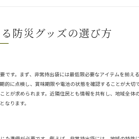
災害時に役立つ防災グッズの特徴
南海トラフ地震に向けた最適な装備
実用的な防災グッズの選び方ガイド
える防災グッズの選び方
お役立ち情報！地震対策の新常識を学ぶ
地震対策に関する最新情報とは
新しい視点で学ぶ地震対策法
地震対策の常識に変革をもたらす知識
要です。まず、非常持出袋には最低限必要なアイテムを揃え
南海トラフ地震に備える新しい対策
期的に点検し、賞味期限や電池の状態を確認することが大切
地震対策の進化を理解するポイント
ことが求められます。近隣住民とも情報を共有し、地域全体
となります。
地震対策のトレンドを知るメリット
地震対策の基礎知識：防災グッズの準備法
基本から学ぶ防災グッズの準備方法
地震対策の基礎を固める準備法
じた準備が必要です。例えば、非常持出袋には、地域の特性