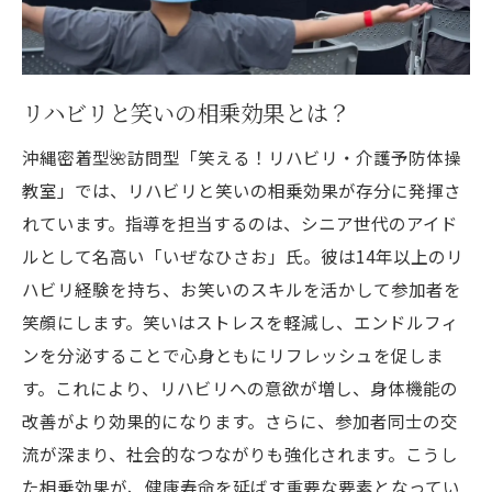
の全貌
笑いを通じて得られる心身の健康
沖縄密着型の訪問リハビリの特長
リハビリと笑いの相乗効果とは？
リハビリの新しい形：笑顔で取り組む
沖縄密着型🌺訪問型「笑える！リハビリ・介護予防体操
参加者の体験談から学ぶ
教室」では、リハビリと笑いの相乗効果が存分に発揮さ
安全で効果的なリハビリ方法
れています。指導を担当するのは、シニア世代のアイド
長期間続けやすいプログラム設計
ルとして名高い「いぜなひさお」氏。彼は14年以上のリ
いぜなひさお氏の訪問型リハビリ教室が沖縄で
ハビリ経験を持ち、お笑いのスキルを活かして参加者を
大人気！その理由とは
笑顔にします。笑いはストレスを軽減し、エンドルフィ
ンを分泌することで心身ともにリフレッシュを促しま
教室の人気の秘訣を探る
す。これにより、リハビリへの意欲が増し、身体機能の
沖縄県内での広がり
改善がより効果的になります。さらに、参加者同士の交
リハビリと笑いの融合がもたらす効果
流が深まり、社会的なつながりも強化されます。こうし
参加者が語る成功の鍵
た相乗効果が、健康寿命を延ばす重要な要素となってい