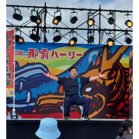
笑いが持つ科学的メリット
訪問リハビリで生活の質を向上させる
沖縄特有の風景と共に楽しむ
参加者の健康改善例
笑いが健康に与える影響を詳しく解説
沖縄県のシニア必見！いぜなひさお氏の訪問型
介護予防体操教室
地域に根ざしたサービスの提供
教室の参加方法と料金について
訪問型ならではの利便性
沖縄県内での人気の理由
教室で得られる健康への効果
いぜなひさお氏が語る教室への想い
笑いと健康を提供する沖縄密着型訪問リハビリ