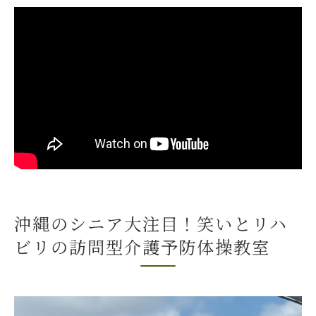
高齢者が安心して参加できる環境づくり
地域密着型サービスが人気を集める理由
いぜなひさお氏が教える笑い✖️リハビリの訪問
型介護予防体操教室
いぜなひさお氏のプロフィールと実績
笑いと健康を結びつける理由
ユニークなプログラムの一部を紹介
リハビリ職としての知識と経験
笑いがもたらす心理的効果
沖縄のシニア大注目！笑いとリハ
教室参加者の変化とそのエピソード
ビリの訪問型介護予防体操教室
笑いで免疫力アップ！沖縄密着型訪問リハビリ
の魅力
免疫力向上に繋がるリハビリ法