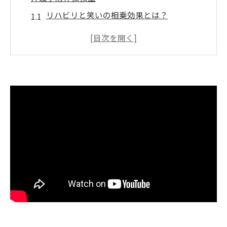
リハビリと笑いの相乗効果とは？
訪問型介護予防体操教室のメリット
参加者の声：笑いで変わるリハビリ体験
笑いを取り入れたリハビリの具体例
介護予防に笑いが重要な理由
沖縄の美しい自然と共に楽しむ体操教室
健康と笑顔を両立！沖縄密着型訪問リハビリの
秘密
訪問リハビリがもたらす身体的効果
笑顔が生まれるリハビリの仕組み
個別指導で得られる安心感
いぜなひさお氏の指導による独自のプログ
ラム