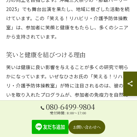
2025」でも舞台出演を果たし、地域に根ざした活動を続
けています。この「笑える！リハビリ・介護予防体操教
室」は、参加者に笑顔と健康をもたらし、多くのシニア
から支持されています。
笑いと健康を結びつける理由
笑いは健康に良い影響を与えることが多くの研究で明ら
かになっています。いぜなひさお氏の「笑える！リハビ
リ・介護予防体操教室」が特に注目されるのは、彼の笑
いを取り入れたプログラムが、参加者の免疫力を自然に
高め、心身の健康を促進するためです。笑うことでスト
080-6499-9804
レスが軽減され、リラックス効果が得られるため、リハ
受付時間: 8:00～17:00
ビリの効果がより高まります。さらに、笑いを共有する
お問い合わせへ
ことで、参加者同士の絆が深まり、コミュニティとして