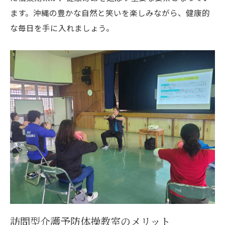
地域社会との連携の重要性
ます。沖縄の豊かな自然と笑いを楽しみながら、健康的
沖縄の伝統と文化を取り入れたプログラム
な毎日を手に入れましょう。
沖縄密着型訪問リハビリで笑顔と健康を手に入
れる方法
訪問リハビリの始め方
健康を維持するための具体的アプローチ
いぜなひさお氏の指導から得られる学び
訪問リハビリが日常生活に与える影響
笑顔で続けられる体操の秘訣
沖縄のシニアにとってのリハビリの価値
訪問型介護予防体操教室のメリット