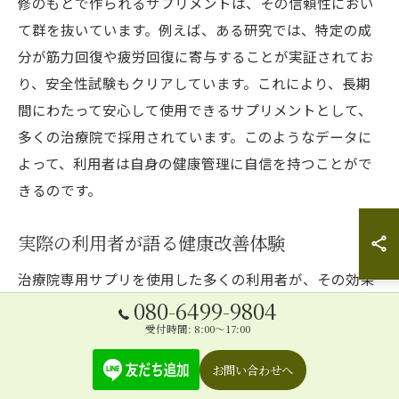
修のもとで作られるサプリメントは、その信頼性におい
て群を抜いています。例えば、ある研究では、特定の成
分が筋力回復や疲労回復に寄与することが実証されてお
り、安全性試験もクリアしています。これにより、長期
間にわたって安心して使用できるサプリメントとして、
多くの治療院で採用されています。このようなデータに
よって、利用者は自身の健康管理に自信を持つことがで
きるのです。
実際の利用者が語る健康改善体験
治療院専用サプリを使用した多くの利用者が、その効果
080-6499-9804
を実感しています。具体的には、疲れにくくなった、日
受付時間: 8:00～17:00
常の活力が増したという声が多く寄せられています。あ
る利用者は、日常的な運動の成果がより感じやすくな
お問い合わせへ
り、仕事や趣味に対する意欲が高まったと語っていま