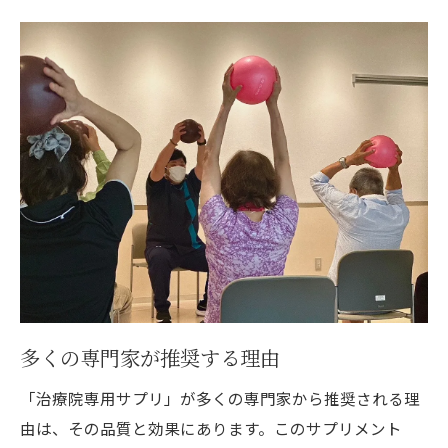
日常に取り入れる具体的な例
継続するためのモチベーション維持
効果を実感するためのポイント
治療院専用サプリの驚くべき効果とその秘密
利用者が語る効果実感の声
成分がもたらす具体的な効果
体内での働きと科学的根拠
効果が現れるまでの時間とその理由
驚くべき長期的な健康への影響
専門家が解説する効果の秘密
多くの専門家が推奨する理由
治療院専用サプリを使った健康管理の新常識
「治療院専用サプリ」が多くの専門家から推奨される理
健康管理におけるサプリの役割
由は、その品質と効果にあります。このサプリメント
新しい健康管理方法としての活用