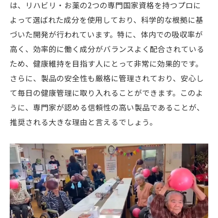
は、リハビリ・お薬の2つの専門国家資格を持つプロに
体調に応じた活用法の提案
よって選ばれた成分を使用しており、科学的な根拠に基
最新の研究とサプリの位置づけ
づいた開発が行われています。特に、体内での吸収率が
健康管理でのサプリの具体例
高く、効率的に働く成分がバランスよく配合されている
新常識としての効果と利点
ため、健康維持を目指す人にとって非常に効果的です。
専門家の視点から見た治療院専用サプリのメリ
さらに、製品の安全性も厳格に管理されており、安心し
ット
て毎日の健康管理に取り入れることができます。このよ
うに、専門家が認める信頼性の高い製品であることが、
プロが選ぶ理由とその背景
推奨される大きな理由と言えるでしょう。
専門家が重視する成分と効果
安全性を保証するプロセス
長期的な健康への貢献
リハビリとの組み合わせメリット
利用者の健康改善事例から見るメリット