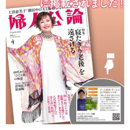
利用法
日常生活に取り入れる方法
リハビリとの相乗効果を高める方法
摂取タイミングと効果の関係
プロが教える摂取の注意点
サプリの効果を最大化する工夫
体調に応じたカスタマイズの提案
治療院専用サプリが健康維持に役立つ理由を解
説します
身体の自然治癒力をサポートする
日常の活力を高めるメカニズム
長期的な健康維持への効果
専門家の視点から見るメリット