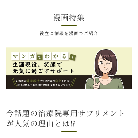
安全性と効果を裏付けるデータ
実際の利用者が語る健康改善体験
漫画特集
信頼できる治療院専用サプリの選び方と活用法
成分の選定基準とその理由
役立つ情報を漫画でご紹介
信頼性を確認するポイント
他のサプリとの併用に関する注意
購入前に確認すべき重要事項
効果的な摂取計画の立て方
専門家のアドバイスを活かす方法
プロが推奨する治療院専用サプリで健康習慣を
始めよう
今話題の治療院専用サプリメント
健康習慣の第一歩としての活用法
が人気の理由とは⁉️
習慣化するためのヒント
サプリを取り入れる生活改善方法