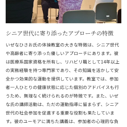
笑顔が生む健康のサイクル
参加者の声が語る体操教室の効果
地域に根付く健康サポート活動
沖縄県を拠点に全国で活躍するいぜなひさお氏
シニア世代に寄り添ったアプローチの特徴
の魅力と活動
いぜなひさお氏の体操教室の大きな特徴は、シニア世代
沖縄から全国へ広がる健康の輪
や高齢者に寄り添った優しいアプローチにあります。彼
いぜなひさお氏の活動が生む地域への貢献
は医療系国家資格を所有し、リハビリ職として14年以上
笑いと健康を結びつける取り組み
の実務経験を持つ専門家であり、その知識を活かして安
全国のシニアが共感する活動の魅力
全かつ効果的な運動を提供しています。教室では、参加
彼の活動がもたらす地域の活力
者一人ひとりの健康状態に応じた個別のアドバイスも行
シニア世代を元気にするユニークな方法
うため、無理なく続けられるのが特徴です。また、いぜ
な氏の講師活動は、ただの運動指導に留まらず、シニア
世代の社会参加を促進する重要な役割も果たしていま
す。彼のユーモアに満ちた講義は、参加者の心理的な負