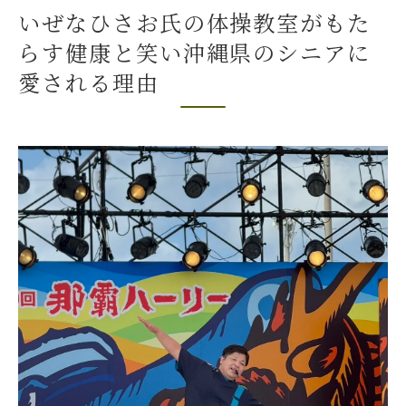
いぜなひさお氏が考えるシニアの健康維持
いぜなひさお氏の体操教室がもた
法
らす健康と笑い沖縄県のシニアに
いぜなひさお氏の楽しい体操教室シニアの心と
愛される理由
体をリフレッシュ
笑顔があふれる体操教室の一日
心と体の健康を両立させる秘訣
参加者の体験談が語る感動の瞬間
歌と体操が生む癒しの空間
コミュニティの中で生まれる絆
リフレッシュできる多彩なプログラム内容
沖縄県から全国へ広がるいぜなひさお氏の笑え
て楽しい体操教室
全国に広がる評判とその理由
各地での活動がもたらすコミュニティの変