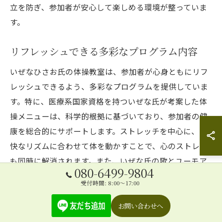
立を防ぎ、参加者が安心して楽しめる環境が整っていま
す。
リフレッシュできる多彩なプログラム内容
いぜなひさお氏の体操教室は、参加者が心身ともにリフ
レッシュできるよう、多彩なプログラムを提供していま
す。特に、医療系国家資格を持ついぜな氏が考案した体
操メニューは、科学的根拠に基づいており、参加者の健
康を総合的にサポートします。ストレッチを中心に、軽
快なリズムに合わせて体を動かすことで、心のストレス
も同時に解消されます。また、いぜな氏の歌とユーモア
080-6499-9804
を取り入れたプログラムは、高齢者の皆さんに大変人気
受付時間: 8:00～17:00
があり、参加者はいつも笑顔でいっぱいです。このよう
なプログラムを通じて、参加者は日々の生活に新たな活
お問い合わせへ
力を得ることができ、健康的なライフスタイルの実現に