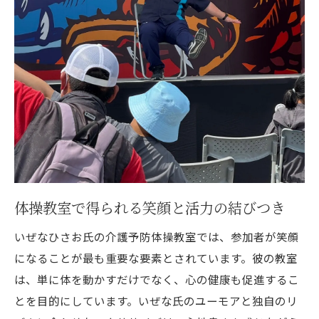
化
笑いと健康を届ける旅の記録
地域の魅力を引き出すイベント
全国のシニアが集う交流の場
沖縄発の健康法が全国を活気づける
いぜなひさお氏の魅力笑いと健康を届けるシニ
アアイドルの秘密
笑いの力を活かした健康法の魅力
体操教室で得られる笑顔と活力の結びつき
ユーモアセンスが生む親しみやすさ
多才な活動がもたらす喜び
いぜなひさお氏の介護予防体操教室では、参加者が笑顔
参加者から寄せられる感謝の言葉
になることが最も重要な要素とされています。彼の教室
は、単に体を動かすだけでなく、心の健康も促進するこ
健康と笑いを両立させる独自の手法
とを目的にしています。いぜな氏のユーモアと独自のリ
彼を支えるスタッフとの絆