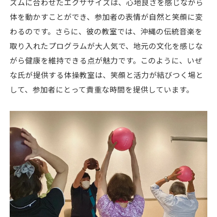
ズムに合わせたエクササイズは、心地良さを感じながら
シニア世代に大人気いぜなひさお氏の体操教室
体を動かすことができ、参加者の表情が自然と笑顔に変
とタレント活動
わるのです。さらに、彼の教室では、沖縄の伝統音楽を
シニアに愛される体操教室の特徴
取り入れたプログラムが大人気で、地元の文化を感じな
多彩なタレント活動が生む絆
がら健康を維持できる点が魅力です。このように、いぜ
健康維持に役立つ楽しい体操プログラム
な氏が提供する体操教室は、笑顔と活力が結びつく場と
歌手としての活動が広げる参加者の笑顔
して、参加者にとって貴重な時間を提供しています。
心温まるイベントでの交流
タレント活動が生む地域の活性化
いぜなひさお氏が教える楽しい体操教室で健康
を取り戻すシニアたち
参加者の健康変化を支える体操教室
笑いが生む心身のリフレッシュ効果
個々に合わせたプログラムで無理なく運動