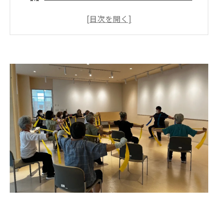
シニア世代に寄り添ったアプローチの特徴
笑いを取り入れた独自の健康法
参加者の声が証明する感動の瞬間
地域コミュニティの活性化に寄与する活動
沖縄の伝統と融合した体操プログラム
沖縄県の人気シニアアイドルいぜなひさお氏の
14年以上のリハビリ経験
リハビリ経験に基づく信頼の体操指導
医療資格を活かした専門的なアドバイス
シニアの健康を第一に考えたプログラム設
計
地域密着型の活動が生む安心感
長年の経験が支える笑顔の秘訣