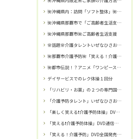
🌺沖縄県内限定🌺ご家族の介護方法・リハビリなどのご相談受付中🌈一人で抱え込まずにリハビリ職歴１０年以上の実務経験のある「いぜなひさお」にご相談ください🌸
🌺沖縄県内：訪問「ソフト整体」🌺～ご高齢者・障がいのある方向け～🌈バキボキしないやさしい整体🌈
🌺沖縄県那覇市で「ご高齢者生活支援」🌺リハビリ専門家と行く！リハビリを兼ねた「買い物・病院受診同行」🌈
🌺沖縄県那覇市🌺ご高齢者生活支援
🌸話題🌸介護タレントいぜなひさお氏🌈毎月約1000人に「笑える体操❌エンタメ」活動を実施中㊗️‼️
🌺那覇市介護予防🌺「笑える！介護予防体操教室」で、笑って！！免疫力アップ・認知症予防・引きこもり予防を🌈
🌺都市伝説！？アニメ「ワンピース」海峡のジンベエモデルは沖縄県民の「いぜなひさお」氏では🌺！！
デイサービスでのレク体操１回分
「リハビリ・お薬」の２つの専門国家資格を保有するプロが推奨‼️「治療院専用サプリ」とは⁉️
「介護予防タレント」いぜなひさお氏🌸「笑い✖️介護予防体操」で、シニア・ご高齢者を笑顔で元気にさせる活動中🌈
「楽しく笑える❗️介護予防体操」DVDが、日本全国のデイサービス等の高齢者施設で話題に‼️
「笑える❗️介護予防体操」DVD通信販売🌈：専門家監修で安心
「笑える！介護予防」DVD全国発売中㊗️‼️リハビリ職として１０年以上キャリアのある「いぜなひさお」がお届けする、座ってできる約３０分体操✨大きく見やすい字幕付きDVD🌸レク教材にも👍