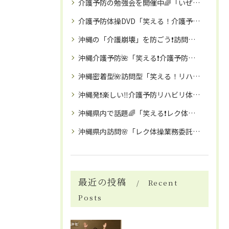
介護予防の勉強会を開催中🌈「いぜなひさおの介護予防の話し」🌸Instagramフォロワー２８００名以上！毎週土曜日１４時～🌟
介護予防体操DVD「笑える！介護予防体操」（座ってできる３０分体操：レク体操1回分🌸）
沖縄の「介護崩壊」を防ごう❗️訪問「笑える❗️レク体操」にて職員の業務時間確保で「離職予防」を🌸❗️
沖縄介護予防🌺「笑える❗️介護予防体操教室」で、免疫力アップ・高齢者引きこもり予防にも🌺🌈
沖縄密着型🌺訪問型「笑える！リハビリ・介護予防体操教室」
沖縄発❗️楽しい‼️介護予防リハビリ体操教室とは🌸
沖縄県内で話題🌈「笑える❗️レク体操」委託で、業務時間確保により職員の離職予防に❗️高齢者施設・介護予防イベント・こども園などで大人気🌸❗️
沖縄県内訪問🌸「レク体操業務委託」で差別化を！デイサービス・有料老人ホーム・各種イベントに「お笑い介護予防トレーナー」がお伺いいたします🌈
最近の投稿
Recent
Posts