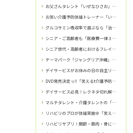
お父さんタレント「いぜなひさお」氏🌈介護予防活動・家族に向けた応援歌も歌う歌手活動・マルチタレントの「いぜなひさお」氏が大ブレイク中✨‼️
お笑い介護予防体操トレーナー「いぜなひさお」氏による、「笑える❗️介護予防体操教室」が沖縄で大盛況🌺
グルコサミン吸収率で選ぶなら「治療院サプリ」🌺専門家も絶賛サプリ❗️
シニア・ご高齢者も「医療費一律３割負担」目前か⁉️だったら健康寿命を延ばすしかない‼️座ってできる３０分体操🌸DVD「笑える❗️介護予防体操」全国販売中🌸
シニア世代・高齢者におけるフレイル（虚弱）とロコモ予防方法‼️
テーマパーク「ジャングリア沖縄」を満喫したら、那覇市の「訪問ソフト整体院」でリラックス❗️
デイサービスがお休みの日の自主リハビリにも❗️座ってできる３０分リハビリ体操DVD🌈
DVD発売決定っ‼️「笑える❗️介護予防体操」🌸講師：お笑い介護予防トレーナーいぜなひさお氏✨‼️〜笑う門には福来る⛩️〜
デイサービス必見！レクネタ切れ解消DVD✨「笑える❗️介護予防体操」DVD発売開始🎊
マルチタレント・介護タレントの「いぜなひさお」氏🌸お笑い介護予防体操教室で、免疫力アップ🌈‼️
リハビリのプロが体操実施🌸「笑える！介護予防体操」DVDで健やかなシニアライフを🌈
リハビリサプリ！関節・筋肉・骨に栄養を！！