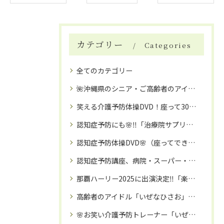
カテゴリー
Categories
全てのカテゴリー
🌺沖縄県のシニア・ご高齢者のアイドル：いぜなひさお氏の魅力とは🌺介護予防体操講師・タレント活動（お笑い☺・歌手🎤等）
笑える介護予防体操DVD！座って30分、楽しく続く高齢者向け体操の決定版
認知症予防にも🌸‼️「治療院サプリ（健康補助食品）」🌺筋肉・関節・骨に栄養補給‼️
認知症予防体操DVD🌸（座ってできる楽しい３０分の介護予防体操DVD🌈）
認知症予防講座、病院・スーパー・などのイベントコラボにも🌈訪問「笑える❗️介護予防体操教室」で、笑顔で元気に🌸❗️❗️
那覇ハーリー2025に出演決定‼️「楽しい‼️介護予防体操教室」🌺講師：いぜなひさお
高齢者のアイドル「いぜなひさお」氏の、「笑える‼️介護予防体操教室」🌺とは
🌸お笑い介護予防トレーナー「いぜなひさお」氏の、「笑える‼️介護予防・リハビリ体操教室」が沖縄を拠点に、日本全国へ話題に🌸‼️