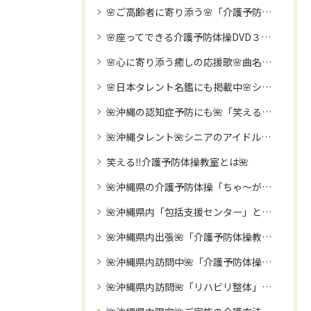
🌸ご高齢者に寄り添う🌸「介護予防タレント」いぜなひさお氏🌈
🌸座ってできる介護予防体操DVD３０分🌸
🌸心に寄り添う癒しの応援歌🌸曲名：泣いてもいいよ 歌唱：いぜなひさお🌺
🌸日本タレント名鑑にも掲載中🌸シニア・高齢者のアイドル「いぜなひさお」氏の魅力に迫る🌺！
🌺沖縄の認知症予防にも🌺「笑える❗️介護予防体操教室」🌈認知症予防・引きこもり予防・転倒予防に🌈
🌺沖縄タレント🌺シニアのアイドル「いぜなひさお」氏
笑える‼️介護予防体操教室とは🌺
🌺沖縄県の介護予防体操「ちゃ～がんじゅう体操」で心も体も元気に🌺
🌺沖縄県内「包括支援センター」と介護予防イベントコラボ依頼が殺到中🌺訪問「笑える❗️介護予防体操教室」🌈
🌺沖縄県内出張🌺「介護予防体操教室」のご案内
🌺沖縄県内訪問中🌺「介護予防体操」講座🌈
🌺沖縄県内訪問🌺「リハビリ整体」🌈お伺い致しますので、時間・移動費の節約になります🌈