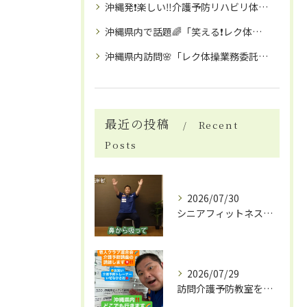
沖縄発❗️楽しい‼️介護予防リハビリ体操教室とは🌸
沖縄県内で話題🌈「笑える❗️レク体操」委託で、業務時間確保により職員の離職予防に❗️高齢者施設・介護予防イベント・こども園などで大人気🌸❗️
沖縄県内訪問🌸「レク体操業務委託」で差別化を！デイサービス・有料老人ホーム・各種イベントに「お笑い介護予防トレーナー」がお伺いいたします🌈
最近の投稿
Recent
Posts
2026/07/30
シニアフィットネスとDVD活用で南風原町の健康習慣を始める具体的ガイド
2026/07/29
訪問介護予防教室を沖縄県那覇市で活用し認知症予防や笑える体操イベントの魅力を解説