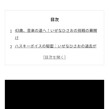
目次
43歳、音楽の道へ！いぜなひさおの挑戦の幕開
け
ハスキーボイスの秘密：いぜなひさおの過去が
語る物語
デビューまでの苦悩と努力：いぜなひさおの音
楽人生
感情を込めた歌声：いぜなひさおが伝えるメッ
セージ
新たな風を吹き込む！いぜなひさおの音楽業界
への影響
聴く人を魅了するハスキーボイスの魅力とは？