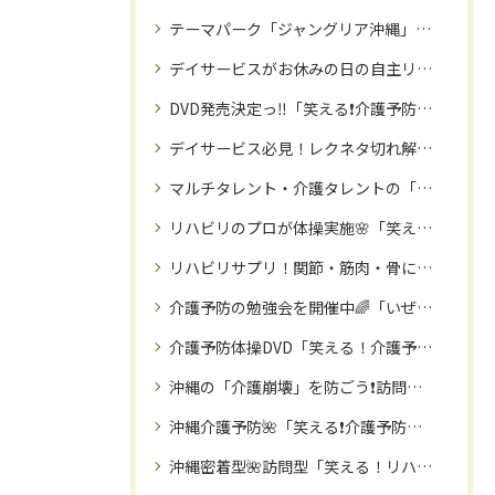
テーマパーク「ジャングリア沖縄」を満喫したら、那覇市の「訪問ソフト整体院」でリラックス❗️
デイサービスがお休みの日の自主リハビリにも❗️座ってできる３０分リハビリ体操DVD🌈
DVD発売決定っ‼️「笑える❗️介護予防体操」🌸講師：お笑い介護予防トレーナーいぜなひさお氏✨‼️〜笑う門には福来る⛩️〜
デイサービス必見！レクネタ切れ解消DVD✨「笑える❗️介護予防体操」DVD発売開始🎊
マルチタレント・介護タレントの「いぜなひさお」氏🌸お笑い介護予防体操教室で、免疫力アップ🌈‼️
リハビリのプロが体操実施🌸「笑える！介護予防体操」DVDで健やかなシニアライフを🌈
リハビリサプリ！関節・筋肉・骨に栄養を！！
介護予防の勉強会を開催中🌈「いぜなひさおの介護予防の話し」🌸Instagramフォロワー２８００名以上！毎週土曜日１４時～🌟
介護予防体操DVD「笑える！介護予防体操」（座ってできる３０分体操：レク体操1回分🌸）
沖縄の「介護崩壊」を防ごう❗️訪問「笑える❗️レク体操」にて職員の業務時間確保で「離職予防」を🌸❗️
沖縄介護予防🌺「笑える❗️介護予防体操教室」で、免疫力アップ・高齢者引きこもり予防にも🌺🌈
沖縄密着型🌺訪問型「笑える！リハビリ・介護予防体操教室」