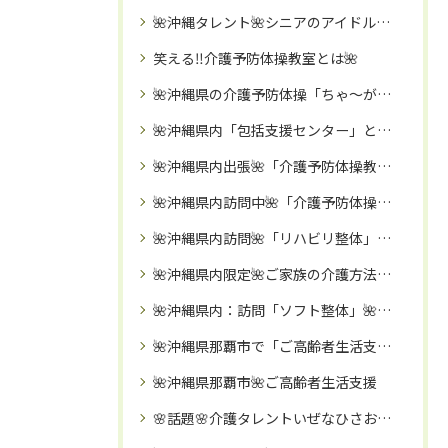
🌺沖縄タレント🌺シニアのアイドル「いぜなひさお」氏
笑える‼️介護予防体操教室とは🌺
🌺沖縄県の介護予防体操「ちゃ～がんじゅう体操」で心も体も元気に🌺
🌺沖縄県内「包括支援センター」と介護予防イベントコラボ依頼が殺到中🌺訪問「笑える❗️介護予防体操教室」🌈
🌺沖縄県内出張🌺「介護予防体操教室」のご案内
🌺沖縄県内訪問中🌺「介護予防体操」講座🌈
🌺沖縄県内訪問🌺「リハビリ整体」🌈お伺い致しますので、時間・移動費の節約になります🌈
🌺沖縄県内限定🌺ご家族の介護方法・リハビリなどのご相談受付中🌈一人で抱え込まずにリハビリ職歴１０年以上の実務経験のある「いぜなひさお」にご相談ください🌸
🌺沖縄県内：訪問「ソフト整体」🌺～ご高齢者・障がいのある方向け～🌈バキボキしないやさしい整体🌈
🌺沖縄県那覇市で「ご高齢者生活支援」🌺リハビリ専門家と行く！リハビリを兼ねた「買い物・病院受診同行」🌈
🌺沖縄県那覇市🌺ご高齢者生活支援
🌸話題🌸介護タレントいぜなひさお氏🌈毎月約1000人に「笑える体操❌エンタメ」活動を実施中㊗️‼️