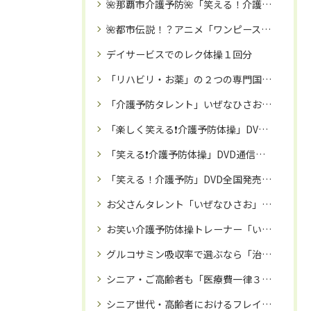
🌺那覇市介護予防🌺「笑える！介護予防体操教室」で、笑って！！免疫力アップ・認知症予防・引きこもり予防を🌈
🌺都市伝説！？アニメ「ワンピース」海峡のジンベエモデルは沖縄県民の「いぜなひさお」氏では🌺！！
デイサービスでのレク体操１回分
「リハビリ・お薬」の２つの専門国家資格を保有するプロが推奨‼️「治療院専用サプリ」とは⁉️
「介護予防タレント」いぜなひさお氏🌸「笑い✖️介護予防体操」で、シニア・ご高齢者を笑顔で元気にさせる活動中🌈
「楽しく笑える❗️介護予防体操」DVDが、日本全国のデイサービス等の高齢者施設で話題に‼️
「笑える❗️介護予防体操」DVD通信販売🌈：専門家監修で安心
「笑える！介護予防」DVD全国発売中㊗️‼️リハビリ職として１０年以上キャリアのある「いぜなひさお」がお届けする、座ってできる約３０分体操✨大きく見やすい字幕付きDVD🌸レク教材にも👍
お父さんタレント「いぜなひさお」氏🌈介護予防活動・家族に向けた応援歌も歌う歌手活動・マルチタレントの「いぜなひさお」氏が大ブレイク中✨‼️
お笑い介護予防体操トレーナー「いぜなひさお」氏による、「笑える❗️介護予防体操教室」が沖縄で大盛況🌺
グルコサミン吸収率で選ぶなら「治療院サプリ」🌺専門家も絶賛サプリ❗️
シニア・ご高齢者も「医療費一律３割負担」目前か⁉️だったら健康寿命を延ばすしかない‼️座ってできる３０分体操🌸DVD「笑える❗️介護予防体操」全国販売中🌸
シニア世代・高齢者におけるフレイル（虚弱）とロコモ予防方法‼️