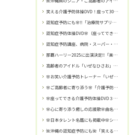
🌺沖縄県のシニア・ご高齢者のアイドル：いぜなひさお氏の魅力とは🌺介護予防体操講師・タレント活動（お笑い☺・歌手🎤等）
笑える介護予防体操DVD！座って30分、楽しく続く高齢者向け体操の決定版
認知症予防にも🌸‼️「治療院サプリ（健康補助食品）」🌺筋肉・関節・骨に栄養補給‼️
認知症予防体操DVD🌸（座ってできる楽しい３０分の介護予防体操DVD🌈）
認知症予防講座、病院・スーパー・などのイベントコラボにも🌈訪問「笑える❗️介護予防体操教室」で、笑顔で元気に🌸❗️❗️
那覇ハーリー2025に出演決定‼️「楽しい‼️介護予防体操教室」🌺講師：いぜなひさお
高齢者のアイドル「いぜなひさお」氏の、「笑える‼️介護予防体操教室」🌺とは
🌸お笑い介護予防トレーナー「いぜなひさお」氏の、「笑える‼️介護予防・リハビリ体操教室」が沖縄を拠点に、日本全国へ話題に🌸‼️
🌸ご高齢者に寄り添う🌸「介護予防タレント」いぜなひさお氏🌈
🌸座ってできる介護予防体操DVD３０分🌸
🌸心に寄り添う癒しの応援歌🌸曲名：泣いてもいいよ 歌唱：いぜなひさお🌺
🌸日本タレント名鑑にも掲載中🌸シニア・高齢者のアイドル「いぜなひさお」氏の魅力に迫る🌺！
🌺沖縄の認知症予防にも🌺「笑える❗️介護予防体操教室」🌈認知症予防・引きこもり予防・転倒予防に🌈