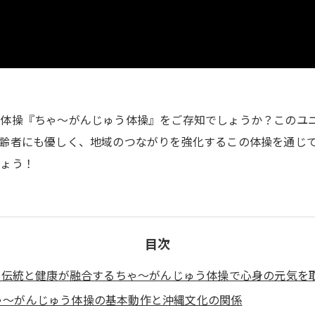
防体操『ちゃ～がんじゅう体操』をご存知でしょうか？このユ
齢者にも優しく、地域のつながりを強化するこの体操を通じ
しょう！
目次
の伝統と健康が融合するちゃ～がんじゅう体操で心身の元気を取
ゃ～がんじゅう体操の基本動作と沖縄文化の関係