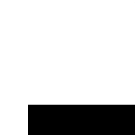
地
ち
高
地
参
地
音楽と
音
文
伝
健
文
沖