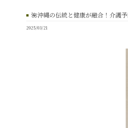
🌺沖縄の伝統と健康が融合！介護
2025/03/21