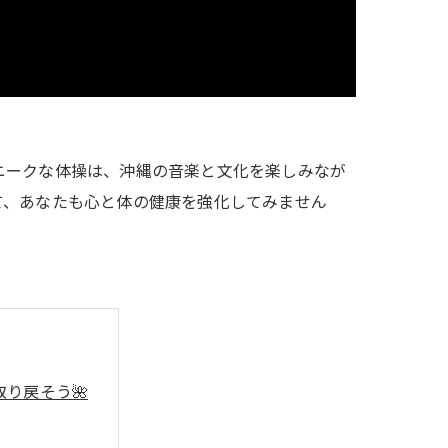
ニークな体操は、沖縄の音楽と文化を楽しみなが
て、あなたも心と体の健康を強化してみません
り戻そう🌺