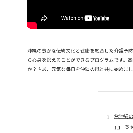
沖縄の豊かな伝統文化と健康を融合した介護予
ら心身を鍛えることができるプログラムです。高
か？さあ、元気な毎日を沖縄の風と共に始めま
🌺沖縄
ち