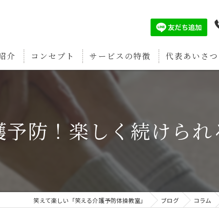
紹介
コンセプト
サービスの特徴
代表あいさつ
認知症予防
筋肉増強
護予防！楽しく続けられ
疲労回復
関節痛予防
骨密度強化
笑えて楽しい「笑える介護予防体操教室」
ブログ
コラム