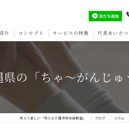
紹介
コンセプト
サービスの特徴
代表あいさつ
認知症予防
筋肉増強
縄県の「ちゃ～がんじゅ
疲労回復
関節痛予防
骨密度強化
笑えて楽しい「笑える介護予防体操教室」
ブログ
コラム