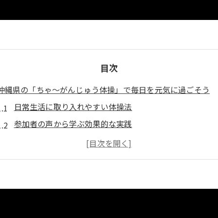
目次
沖縄県の「ちゃ～がんじゅう体操」で毎日を元気に過ごそう
日常生活に取り入れやすい体操法
参加者の声から学ぶ効果的な実践
地域の絆を深める活動の魅力
体操がもたらす身体的な効果
心の健康を支える運動の力
続けることで得られる長期的な健康効果
高齢者のための🌺沖縄県の介護予防体操「ちゃ～がんじゅう