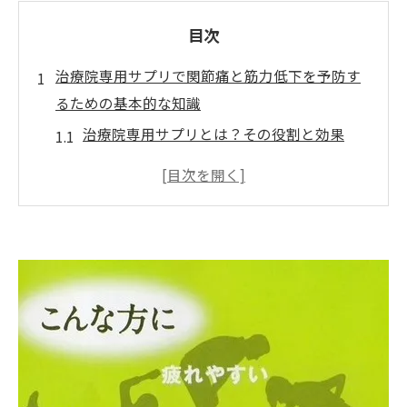
目次
治療院専用サプリで関節痛と筋力低下を予防す
るための基本的な知識
治療院専用サプリとは？その役割と効果
中高年に特化したサプリの選び方
関節痛軽減に役立つ成分とは
筋力低下を防ぐための重要な栄養素
バランスの取れた生活スタイルとの併用の
重要性
サプリの効果を最大限に引き出すための摂
取タイミング
ご購入はこちら
中高年の健康維持へ治療院専用サプリの正しい