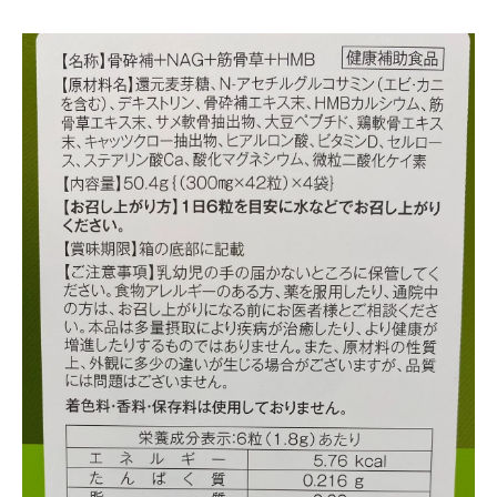
ビタミンDの効能とその重要性
コラーゲンの摂取がもたらす効果
中高年に特に必要なミネラル
多様な成分がもたらす相乗効果
サプリの成分とその信頼性
中高年の健康リスクを予防するための治療院専
用サプリの摂取方法
摂取タイミングの工夫とその理由
日常の食事との組み合わせ方
無理なく続けるためのヒント
体質に合ったサプリの選び方
摂取量を守るためのポイント
サプリの効果を実感するための期間
治療院専用サプリを効果的に摂取するための実