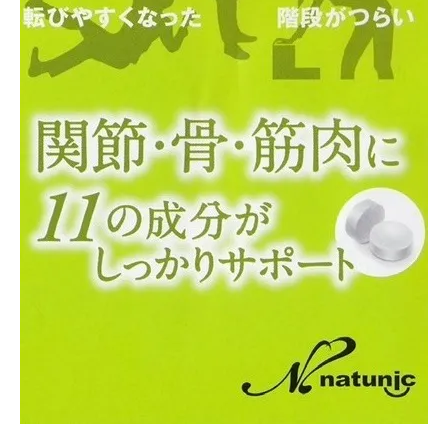
選び方とその理由
サプリメント選びの基本ポイント
信頼できる製品を選ぶためのチェック項目
成分表示の見方と選択のコツ
中高年に必要な栄養素の理解
個々の健康状態に合わせた選び方
専門家のアドバイスを活用する方法
関節痛と筋力低下を治療院専用サプリで抑える
ための具体的なステップ
日常生活に取り入れるための簡単な方法
サプリの摂取スケジュールを立てる
効果的な摂取量の見極め方
食事との組み合わせで効果を高める