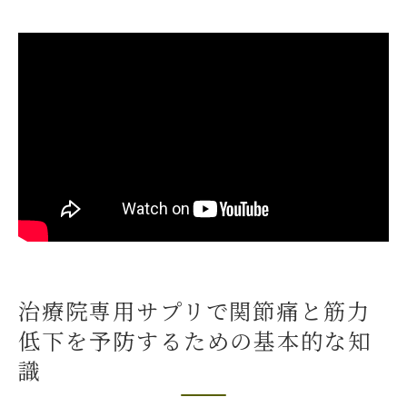
運動との併用で得られるメリット
継続的な摂取の重要性とその方法
日々の生活に治療院専用サプリを取り入れるこ
とで得られる健康効果
関節の柔軟性が高まる理由
筋力維持で体力アップ
骨密度を高める成分の効果
記憶力維持に役立つサプリの選び方
精神的健康への影響とは
日常の活動が楽になる理由
治療院専用サプリで関節痛と筋力
関節痛軽減と筋力維持に役立つ成分を含む治療
低下を予防するための基本的な知
院専用サプリの重要性
識
グルコサミンとコンドロイチンの役割