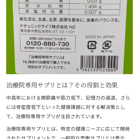
践的なアドバイス
利用者の声を参考にする方法
専門家の意見を取り入れる利点
サプリと生活習慣のバランスを考える
実際に試して感じた効果を共有
続けるためのモチベーションアップ方法
本当に納得できるサプリの選び方
治療院専用サプリで健康な日常生活をサポート
治療院専用サプリとは？その役割と効果
する方法
中高年における関節痛や筋力低下、記憶力の減退、さら
適切な運動とサプリの相乗効果
には骨密度低下といった健康課題に対する解決策とし
毎日の健康チェックの習慣化
て、治療院専用サプリが注目されています。
家族でサプリを取り入れるメリット
治療院専用サプリとは、特定の健康ニーズに応じて開発
健康的な食事とサプリの組み合わせ
されたサプリメントで、一般的な市販サプリとは異な