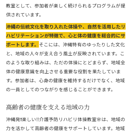
交流を通じた心の支え合い
教室として、参加者が楽しく続けられるプログラムが提
供されています。
友情が健康促進に与える影響
楽しい活動が人間関係を深める理由
沖縄の伝統文化を取り入れた体操や、自然を活用したリ
ハビリテーションが特徴で、心と体の健康を総合的にサ
健康で充実した毎日を送るために沖縄発❗️介護予
ポートします。
そこには、沖縄特有のゆったりした文化
防リハビリ体操教室の重要性
と、地域の人々が支え合う風土が反映されています。こ
教室が提供する健康の価値とは
のような取り組みは、ただの体操にとどまらず、地域全
介護予防としてのリハビリ体操の意義
体の健康意識を向上させる重要な役割を果たしていま
健康維持と生活の質向上を目指して
す。参加者は、心身の健康を維持するだけでなく、地域
参加者の生活における変化と成果
の一員としてのつながりを感じることができます。
教室が地域に貢献する健康増進効果
より良い生活を送るためのサポート
高齢者の健康を支える地域の力
沖縄発❗️楽しい‼️介護予防リハビリ体操教室🌸は、地域の
力を活かして高齢者の健康をサポートしています。地域