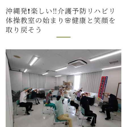
リハビリ体操が築く新しい友人関係
沖縄発❗️楽しい‼️介護予防リハビリ
沖縄発❗️楽しい‼️介護予防リハビリ体操教室の魅
体操教室の始まり🌸健康と笑顔を
力🌸笑顔あふれる生活へ
取り戻そう
プログラムのユニークな要素とは
参加者の喜びが生まれる瞬間
笑いの力で心と体をリフレッシュ
教室が提供する多様な健康サポート
高齢者にとっての生きがいを見つける
地域全体に広がる教室の良い影響
沖縄発❗️楽しい‼️介護予防リハビリ体操教室で笑
顔と健康を維持しよう🌸
日々の健康を支える体操の習慣化
笑顔が絶えない教室の雰囲気とは