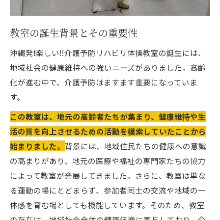
教室で得られる心のリフレッシュ
参加者の健康状態の変化を追う
教室の誕生背景とその重要性
継続的な参加が健康維持につながる理由
沖縄発❗️楽しい‼️介護予防リハビリ体操教室の誕生には、
教室を通じた自己成長と新しい挑戦
地域社会の健康維持への強いニーズがありました。高齢
沖縄発❗️楽しい‼️介護予防リハビリ体操教室のユ
化が進む中で、介護予防はますます重要になっていま
ニークなプログラムとは🌸
す。
プログラムの構成とその意図
この教室は、地元の高齢者たちが集まり、健康維持や生
笑いを取り入れた体操の効果
活の質を向上させるための活動を模索していたことから
各セッションの具体的な内容紹介
始まりました。
背景には、地域住民たちの健康への意識
参加者が体感する多様なエクササイズ
の高まりがあり、地元の医療や福祉の専門家たちの協力
個々のニーズに応じたプログラムアプロー
によって教室が発展してきました。さらに、教室は単な
チ
る運動の場にとどまらず、参加者同士の交流や地域の一
ユニークなプログラムが生む成功事例
体感を育む場としても機能しています。そのため、教室
の存在は、地域社会全体の健康促進に寄与しており、介