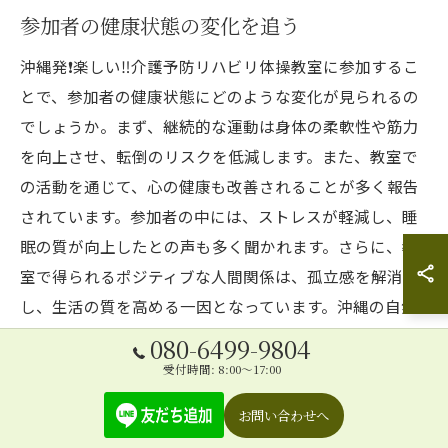
参加者の健康状態の変化を追う
沖縄発❗️楽しい‼️介護予防リハビリ体操教室に参加するこ
とで、参加者の健康状態にどのような変化が見られるの
でしょうか。まず、継続的な運動は身体の柔軟性や筋力
を向上させ、転倒のリスクを低減します。また、教室で
の活動を通じて、心の健康も改善されることが多く報告
されています。参加者の中には、ストレスが軽減し、睡
眠の質が向上したとの声も多く聞かれます。さらに、教
室で得られるポジティブな人間関係は、孤立感を解消
し、生活の質を高める一因となっています。沖縄の自然
環境と楽しいプログラムの組み合わせが、参加者の生活
080-6499-9804
に多角的な健康効果をもたらしていると言えるでしょ
受付時間: 8:00～17:00
う。これらの変化は、参加者自身の自信にもつながり、
お問い合わせへ
新しい挑戦への意欲を引き出す力となります。