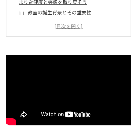
まり🌸健康と笑顔を取り戻そう
教室の誕生背景とその重要性
介護予防における沖縄の取り組み
高齢者の健康を支える地域の力
笑顔を取り戻すための体操プログラム
参加者の声から見る教室の効果
健康維持と心のリハビリの結びつき
交流が深まる沖縄発❗️楽しい‼️介護予防リハビリ
体操教室✨心と体のリハビリ
教室での交流が生む心の健康
楽しい体操がもたらす身体の変化
参加者同士のつながりが健康を促進
介護予防におけるコミュニティの役割
心と体の両面からアプローチする方法