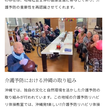
リハビリと笑いの融合😄沖縄発❗️楽しい‼️介護予
護予防の重要性を再認識させてくれます。
防体操教室の秘密を探る
笑いがもたらす心理的効果と身体への影響
リハビリプログラムにおける笑いの役割
笑いを通じた参加者の心の変化
笑いの健康効果を活かす方法
リハビリの枠を超えたエンターテイメント
要素
笑いが教室に与えるポジティブな影響
参加者同士の交流が深まる沖縄発❗️楽しい‼️介護
予防リハビリ体操教室🌸
介護予防における沖縄の取り組み
交流を促進する教室の取り組み
沖縄では、独自の文化と自然環境を活かした介護予防の
新しい仲間との出会いがもたらす喜び
取り組みが行われています。この地域の介護予防リハビ
参加者間の経験共有が生む学び
リ体操教室では、沖縄発❗️楽しい‼️介護予防リハビリ体操