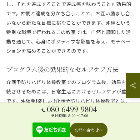
し、それを達成することで達成感を味わうことも効果的
です。仲間と達成を分かち合うことで、お互い励まし合
いながら新たな目標に挑むことができます。沖縄という
特別な環境で行われるこの教室では、自然と調和した活
動を通じて、心身にポジティブな影響を与え、モチベー
ションを高めることができるのです。
プログラム後の効果的なセルフケア方法
介護予防リハビリ体操教室でのプログラム後、効果を持
続させるためには、日常生活におけるセルフケアが重要
です。沖縄発❗️楽しい‼️介護予防リハビリ体操教室とは、
080-6499-9804
参加者が自宅でも簡単にできるエクササイズを紹介して
受付時間: 8:00～17:00
います。例えば、朝のストレッチや深呼吸を取り入れる
ことで、心と身体のリラックスを促進できます。また、
お問い合わせへ
定期的なウォーキングや柔軟体操も推奨されており、こ