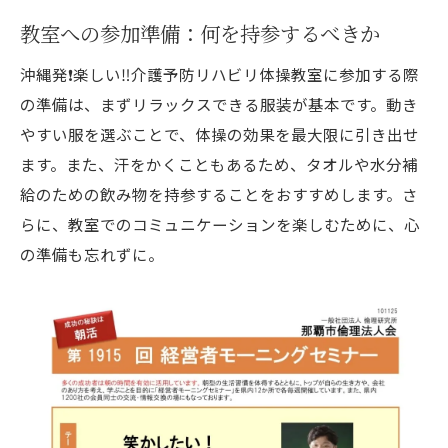
毎日続けることで得られる健康の秘訣
教室への参加準備：何を持参するべきか
参加者が実践している生活習慣の改善法
沖縄発❗️楽しい‼️介護予防リハビリ体操教室に参加する際
笑顔を取り戻すための心理的アプローチ
の準備は、まずリラックスできる服装が基本です。動き
楽しく続けるためのモチベーションの保ち
やすい服を選ぶことで、体操の効果を最大限に引き出せ
方
ます。また、汗をかくこともあるため、タオルや水分補
プログラム後の効果的なセルフケア方法
給のための飲み物を持参することをおすすめします。さ
らに、教室でのコミュニケーションを楽しむために、心
教室で学べる健康的なライフスタイルの提
の準備も忘れずに。
案
沖縄の豊かな自然と共に楽しむ介護予防リハビ
リ体操教室の実績🌸
自然環境が生み出すリラックス効果
地域密着型の教室が築いてきた信頼と実績
教室の活動と地域社会への貢献