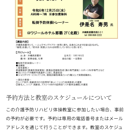
自然との調和を楽しむプログラム
実績から見る参加者の満足度とフィードバ
ック
過去の成功事例から学ぶ、今後の展望
沖縄発❗️楽しい‼️介護予防リハビリ体操教室で笑
顔と健康を手に入れる🌸
教室が提供する笑いの重要性について
健康維持のための効果的なエクササイズ
参加者の健康状態の向上を支えるプログラ
ム
予約方法と教室のスケジュールについて
教室を通じて得られる心の健康
笑顔を生むコミュニケーションの取り方
この介護予防リハビリ体操教室に参加したい場合、事前
の予約が必要です。予約は専用の電話番号またはメール
教室で提供する心と体のトータルケア
アドレスを通じて行うことができます。教室のスケジュ
沖縄発❗️楽しい‼️介護予防リハビリ体操教室の参