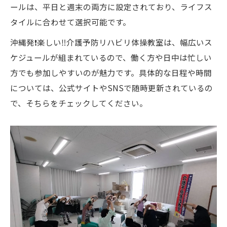
ールは、平日と週末の両方に設定されており、ライフス
加者の声🌸
タイルに合わせて選択可能です。
参加者が感謝する教室の魅力とは
沖縄発❗️楽しい‼️介護予防リハビリ体操教室は、幅広いス
笑顔が増えた参加者の実体験
ケジュールが組まれているので、働く方や日中は忙しい
教室を通して得た新しい友人・仲間
方でも参加しやすいのが魅力です。具体的な日程や時間
参加者の声から見る教室の改善点
については、公式サイトやSNSで随時更新されているの
リハビリ体操で得た生活の質の向上
で、そちらをチェックしてください。
参加者が語る教室のおすすめポイント
心と体を癒す沖縄発❗️楽しい‼️介護予防リハビリ
体操教室の魅力🌸
教室の心地よい雰囲気が人気の理由
参加者が感じる心の癒しとリフレッシュ効
果
プログラムがもたらす身体的健康の改善