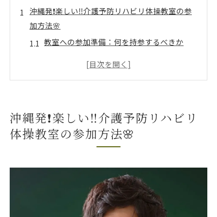
沖縄発❗️楽しい‼️介護予防リハビリ体操教室の参
加方法🌸
教室への参加準備：何を持参するべきか
予約方法と教室のスケジュールについて
初めての方も安心：体験クラスの案内
参加資格と対象者の年齢制限について
教室の場所とアクセス方法ガイド
沖縄発❗️楽しい‼️介護予防リハビリ
地元住民の声：参加動機を聞いてみよう
体操教室の参加方法🌸
笑顔と健康をつなぐ沖縄発❗️介護予防リハビリ体
操教室の体験談🌸
成功した体験談：健康が向上した参加者か
ら
笑顔が増えた理由：参加者の生の声