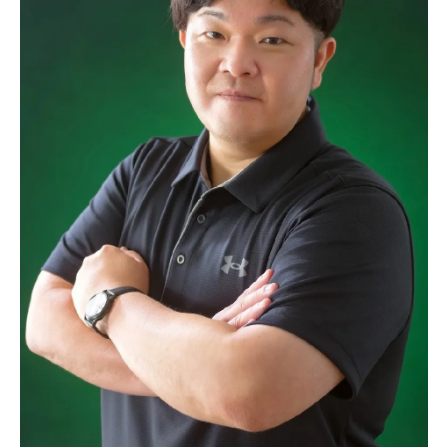
社会的なつながりを感じた瞬間
教室がもたらすポジティブな影響
参加者が実感する心と体の変化
地域に根付く教室の魅力とは
沖縄発❗️楽しい‼️介護予防リハビリ体操教室のプ
ログラム紹介🌸
笑いと運動を融合したプログラムの魅力
毎週のプログラム内容とその効果
専門家が監修する安心の運動メニュー
参加者に合ったペースで進めるプログラム
プログラム開発における理念と目指すもの
特別イベントやワークショップの紹介
沖縄発❗️楽しい‼️介護予防リハビリ体操教室で元
気に過ごすコツ🌸