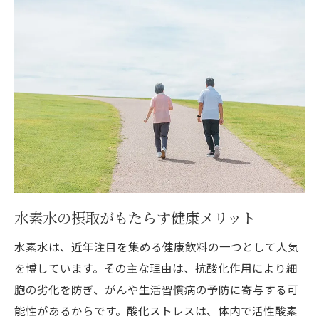
科学が証明する水素の健康促進効果
がん予防における水素の実践的活用法
水素療法をより効果的に行うための方法
医療現場での水素の活用事例
水素を用いた健康予防の実際
水素で健康を守る！自宅で簡単にできるケア方
法
水素を活用した健康維持の基本法
家庭で簡単にできる水素水の活用法
水素水の摂取がもたらす健康メリット
毎日のリラックスに役立つ水素風呂
水素水は、近年注目を集める健康飲料の一つとして人気
水素吸入を取り入れたセルフケア術
を博しています。その主な理由は、抗酸化作用により細
健康管理における水素の重要性
胞の劣化を防ぎ、がんや生活習慣病の予防に寄与する可
水素を使った日々の健康習慣
能性があるからです。酸化ストレスは、体内で活性酸素