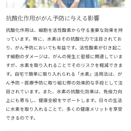
ストレス管理と水素の相乗効果
質の良い睡眠と水素の摂取関係
抗酸化作用ががん予防に与える影響
日常でできる水素を活かしたリラックス法
抗酸化作用は、細胞を活性酸素から守る重要な効果を持
水素水を用いた毎日の習慣づくり
っています。特に、水素はその抗酸化力で注目されてお
自宅で導入できる水素療法のメリットと注意点
り、がん予防においても有益です。活性酸素が引き起こ
水素療法を始める前に知っておくべきこと
す細胞のダメージは、がんの発生と密接に関連していま
家庭での水素療法の効果的な方法
すが、水素を取り入れることでそのリスクを軽減できま
水素水を選ぶ際の注意ポイント
す。自宅で簡単に取り入れられる「水素」活用法は、が
日常生活での水素利用のメリット
ん予防・医療予防に取り組む際の効果的な手段として注
水素療法における安全性の確保
目されています。また、水素の抗酸化効果は、免疫力向
上にも寄与し、健康全般をサポートします。日々の生活
水素を取り入れる際の健康管理のコツ
に水素を取り入れることで、多くの健康メリットを享受
水素を使ったがん予防の科学的根拠と実践ガイ
できるのです。
ド
水素のがん予防効果を示す研究結果