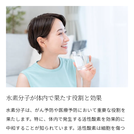
水素水の選び方と購入ガイド
日常生活での水素水の取り入れ方
水素吸入療法の基礎知識と応用法
自宅で水素風呂の効果を体感する方法
家庭でできる水素療法の注意点
水素療法を続けるための習慣化のコツ
水素がもたらすがん予防のメカニズムと実践法
細胞レベルでの水素の働きとその影響
水素が免疫力を強化する理由
水素分子が体内で果たす役割と効果
がん予防における水素と食生活の関係
水素分子は、がん予防や医療予防において重要な役割を
水素の抗炎症作用を活かす方法
果たします。特に、体内で発生する活性酸素を効果的に
水素療法と他の予防法の組み合わせ
中和することが知られています。活性酸素は細胞を傷つ
実証された水素のがん予防効果を最大化す