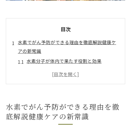
目次
水素でがん予防ができる理由を徹底解説健康ケ
アの新常識
水素分子が体内で果たす役割と効果
抗酸化作用ががん予防に与える影響
水素水の摂取がもたらす健康メリット
がん予防における水素の科学的根拠
最新研究が明かした水素の可能性
水素でがん予防ができる理由を徹
水素を利用した日常での健康管理法
底解説健康ケアの新常識
自宅で簡単にできる水素療法の始め方と健康効
果