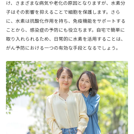
け、さまざまな病気や老化の原因となりますが、水素分
る
子はその影響を抑えることで細胞を保護します。さら
水素で医療予防！自宅で始められる健康ケアの
に、水素は抗酸化作用を持ち、免疫機能をサポートする
方法
ことから、感染症の予防にも役立ちます。自宅で簡単に
水素を活用した日常的な健康ケアの方法
取り入れられるため、日常的に水素を活用することは、
医療予防における水素の具体的な効果
がん予防における一つの有効な手段となるでしょう。
水素水を用いたセルフケアの実践
水素風呂が健康促進に役立つ理由
自宅で簡単にできる水素吸入の手順
健康管理における水素の役割とその重要性
水素が持つがん予防効果を引き出す生活習慣と
は
健康的な食生活と水素の組み合わせ
水素を取り入れた運動習慣の形成