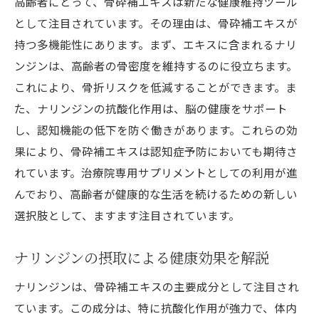
骨砕補エキスを活用した予防の実践例
高齢者にとって、骨砕補エキスは新たな健康維持ツール
として注目されています。その理由は、骨砕補エキスが
治療院専用サプリで認知症予防高齢者向け骨砕
持つ多機能性にあります。まず、エキスに含まれるナリ
補エキスの活用術
ンジンは、高齢者の骨密度を維持するのに役立ちます。
高齢者に適したサプリの活用術
これにより、骨折リスクを低減することができます。ま
治療院での成功事例から学ぶサプリ活用法
た、ナリンジンの抗酸化作用は、脳の健康をサポート
サプリを活用した予防法の実際
し、認知機能の低下を防ぐ働きがあります。これらの効
高齢者が効果を実感するための使用方法
果により、骨砕補エキスは認知症予防においても期待さ
認知症予防に向けた治療院の取り組み
れています。治療院専用サプリメントとしての利用が進
患者さんと共に取り組む認知症予防の実践
んでおり、高齢者が健康的な生活を続けるための新しい
選択肢として、ますます注目されています。
ナリンジンの摂取による健康効果を解説
ナリンジンは、骨砕補エキスの主要成分として注目され
ています。この成分は、特に抗酸化作用が強力で、体内