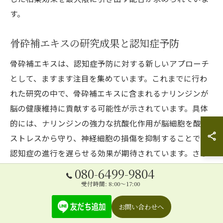
す。
骨砕補エキスの研究成果と認知症予防
骨砕補エキスは、認知症予防に対する新しいアプローチ
として、ますます注目を集めています。これまでに行わ
れた研究の中で、骨砕補エキスに含まれるナリンジンが
脳の健康維持に貢献する可能性が示されています。具体
的には、ナリンジンの強力な抗酸化作用が脳細胞を酸化
ストレスから守り、神経細胞の損傷を抑制することで、
認知症の進行を遅らせる効果が期待されています。さら
に、骨砕補エキスは、他の健康成分と組み合わせること
080-6499-9804
でその効果を倍増させることが研究により示唆されてい
受付時間: 8:00～17:00
ます。これにより、治療院専用サプリとしての活用がま
お問い合わせへ
すます広がり、高齢者の方々にとって有効な選択肢とな