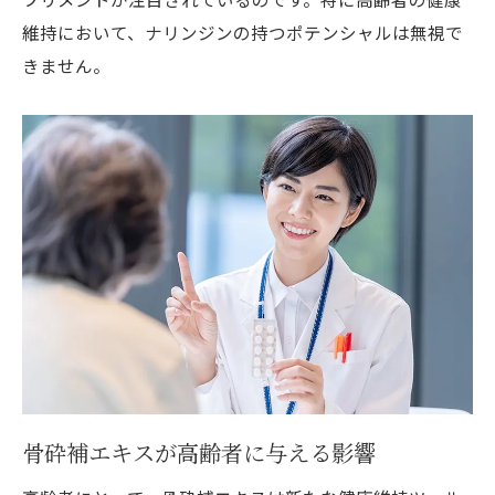
認知機能を支えるナリンジンの役割
維持において、ナリンジンの持つポテンシャルは無視で
日常生活でのナリンジンの効果的な取り入
きません。
れ方
ナリンジンがもたらす健康への期待
認知症予防の新定番骨砕補エキスで健康な脳を
保つ
新しい認知症予防方法としての骨砕補エキ
ス
健康な脳を保つための具体的アプローチ
骨砕補エキスの特長とその効果
ナリンジンがもたらす長期的な健康効果
健やかな脳を維持するための日常的な取り
骨砕補エキスが高齢者に与える影響
組み