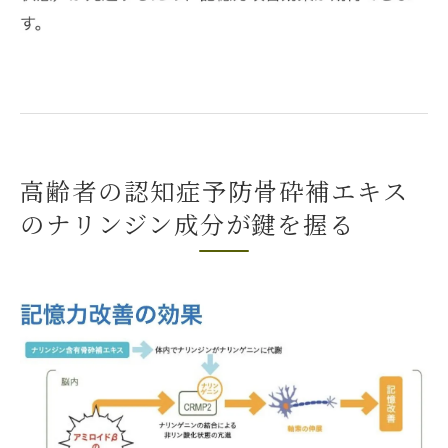
骨砕補エキスの研究成果と認知症予防
サプリメントとしてのナリンジンの科学的
評価
抗酸化作用が脳に及ぼす長期的影響
治療院専用サプリで認知症予防ナリンジンの効
高齢者の認知症予防骨砕補エキス
果を最大限に引き出す方法
のナリンジン成分が鍵を握る
ナリンジン活用の実践的アプローチ
効果的なサプリ摂取法と食事の組み合わせ
治療院のナリンジン活用事例と効果
ナリンジン効果を高めるための生活習慣
サプリの効果を実感するための工夫
患者さんの声：ナリンジン配合サプリの効
果