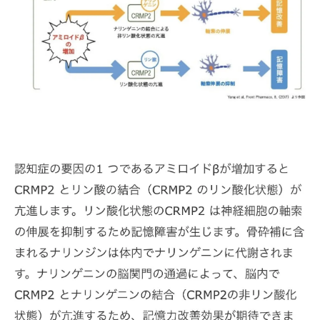
ナリンジン配合治療院専用サプリで始める認知
症予防
サプリメント選びの基準と注意点
治療院専門家が推奨するナリンジン活用法
ナリンジン配合の治療院専用サプリの特長
日常生活でのナリンジン摂取方法
認知症予防に効果的なサプリの摂取タイミ
ング
高齢者に適したサプリの使用体験談
骨砕補エキスの科学ナリンジンの抗酸化作用で
脳を守る
ナリンジンの抗酸化作用のメカニズム
脳の健康を守るための科学的根拠
ナリンジンと他の抗酸化物質との比較