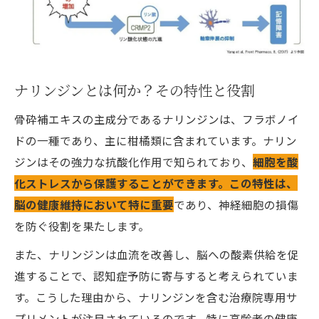
高齢者の認知症予防に役立つ骨砕補エキスの導
入方法
認知症予防に向けた導入ステップ
骨砕補エキスの使用における注意点
ナリンジンとは何か？その特性と役割
導入初期に知っておきたいこと
骨砕補エキスの主成分であるナリンジンは、フラボノイ
治療院での導入成功事例を紹介
ドの一種であり、主に柑橘類に含まれています。ナリン
ナリンジン配合サプリの効果を感じる導入
ジンはその強力な抗酸化作用で知られており、
細胞を酸
法
化ストレスから保護することができます。この特性は、
高齢者に適したサプリ導入サポート
脳の健康維持において特に重要
であり、神経細胞の損傷
話題の成分ナリンジンが認知症予防に効果を発
を防ぐ役割を果たします。
揮する理由
また、ナリンジンは血流を改善し、脳への酸素供給を促
ナリンジンが選ばれる理由と実力
進することで、認知症予防に寄与すると考えられていま
他の成分との比較によるナリンジンの価値
す。こうした理由から、ナリンジンを含む治療院専用サ
ナリンジンの効果を裏付ける研究データ
プリメントが注目されているのです。特に高齢者の健康