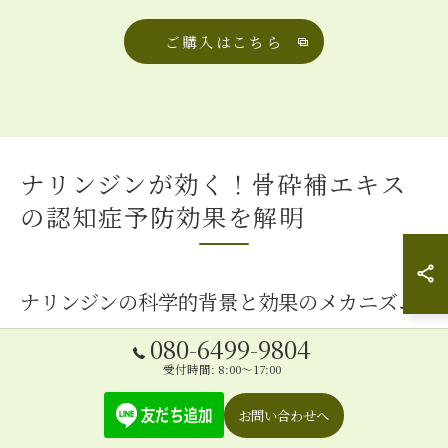
ご購入はこちら
ナリンジンが効く！骨砕補エキス
の認知症予防効果を解明
ナリンジンの科学的背景と効果のメカニズム
080-6499-9804
ナリンジンは柑橘類に含まれるフラボノイドの一種で、
受付時間: 8:00～17:00
その健康効果は長い間注目されてきました。特に、抗酸
化作用や抗炎症作用が豊富であり、これが神経細胞の健
お問い合わせへ
康維持に寄与するとされています。そのメカニズムは、