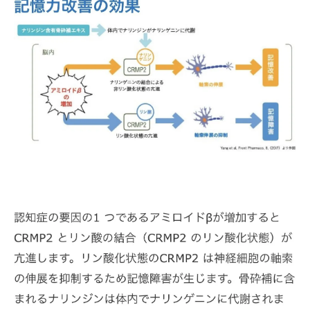
安全な使用法とナリンジンの効果的な摂取
方法
ナリンジン配合サプリの選び方と注意点
ご購入はこちら
認知症予防に役立つ新成分「骨砕補エキス」の
全貌
骨砕補エキスとは？その成分と効果を解説
骨砕補エキスの認知症予防における主成分
ナリンジン以外の骨砕補エキス成分の役割
市場での骨砕補エキス製品の現状と選び方
骨砕補エキスの摂取が推奨される人々
骨砕補エキスの摂取に伴う健康効果の実例
漫画特集