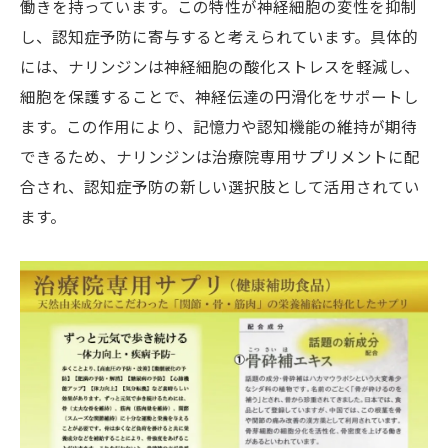
働きを持っています。この特性が神経細胞の変性を抑制
効果を引き出すための摂取スケジュール
し、認知症予防に寄与すると考えられています。具体的
他のサプリメントとの併用と注意点
には、ナリンジンは神経細胞の酸化ストレスを軽減し、
骨砕補エキスを用いた簡単な健康レシピ
細胞を保護することで、神経伝達の円滑化をサポートし
骨砕補エキスによる認知機能改善の体験談
ます。この作用により、記憶力や認知機能の維持が期待
日常生活での骨砕補エキス活用ヒント
できるため、ナリンジンは治療院専用サプリメントに配
ナリンジン配合の骨砕補エキスが注目される理
合され、認知症予防の新しい選択肢として活用されてい
由とは
ます。
ナリンジンの効果が注目される背景
骨砕補エキスの人気製品とその選び方
他の認知症予防成分と比較したナリンジン
の優位性
ナリンジン配合製品の市場動向と展望
消費者が語るナリンジン配合エキスの魅力
ナリンジンと生活習慣改善の相乗効果