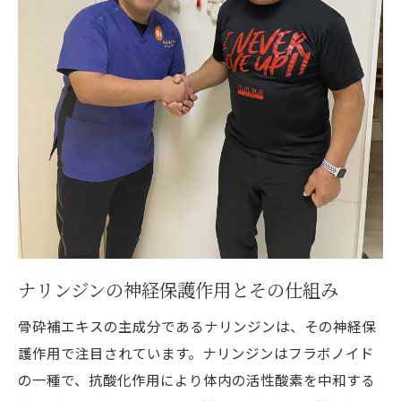
治療院専用サプリで認知症予防！骨砕補エキス
のススメ
治療院専用サプリとしての骨砕補エキスの
特徴
治療院での骨砕補エキスの取り扱い事例
サプリ選びにおける注意点とおすすめ製品
認知症予防における治療院での骨砕補エキ
ス活用法
患者の声が語る治療院サプリの効果
ナリンジンの神経保護作用とその仕組み
専門家が語る骨砕補エキスサプリの魅力
認知症予防に効果的な骨砕補エキスの使い方ガ
骨砕補エキスの主成分であるナリンジンは、その神経保
イド
護作用で注目されています。ナリンジンはフラボノイド
の一種で、抗酸化作用により体内の活性酸素を中和する
初心者のための骨砕補エキス使用方法