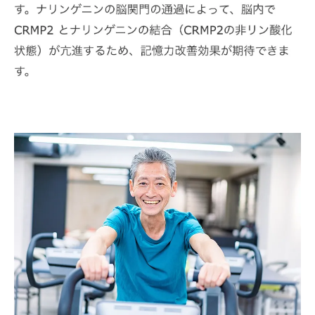
ご購入はこちら
ナリンジンが効く！骨砕補エキスの認知症予防
効果を解明
ナリンジンの科学的背景と効果のメカニズ
ム
臨床試験から見るナリンジンの有効性
ナリンジンが脳に与える具体的な影響
認知症予防におけるナリンジンの長期効果
ナリンジン含有サプリの服用例とその結果
ナリンジンと他のサプリ成分との相乗効果
骨砕補エキスを使った認知症予防の実践方法
毎日の生活に骨砕補エキスを取り入れる方
法
骨砕補エキスと運動・食事療法の組み合わ