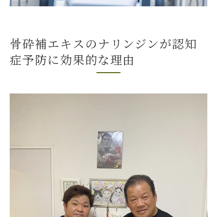
せ
サプリメントとしての骨砕補エキスの摂取
タイミング
骨砕補エキスのナリンジンが認知
骨砕補エキスの効果を高める生活習慣
症予防に効果的な理由
骨砕補エキスを用いた認知症予防の体験談
医師の推奨する骨砕補エキス活用法
骨砕補エキスとナリンジンが脳を守るメカニズ
ム
脳細胞保護におけるナリンジンの役割
ナリンジンが脳内で果たす重要な機能
認知機能低下を防ぐメカニズムとその証拠
ナリンジンの抗酸化作用と脳機能保護
ナリンジンと他の神経保護成分の比較
ナリンジンの有効性を示す最新研究結果