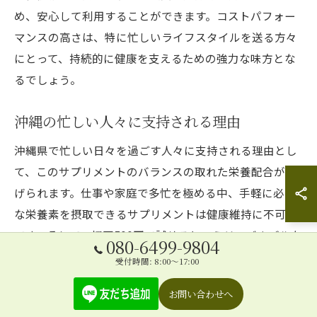
め、安心して利用することができます。コストパフォー
マンスの高さは、特に忙しいライフスタイルを送る方々
にとって、持続的に健康を支えるための強力な味方とな
るでしょう。
沖縄の忙しい人々に支持される理由
沖縄県で忙しい日々を過ごす人々に支持される理由とし
て、このサプリメントのバランスの取れた栄養配合が挙
げられます。仕事や家庭で多忙を極める中、手軽に必要
な栄養素を摂取できるサプリメントは健康維持に不可欠
です。そして、初回500円で試せるというリーズナブルな
080-6499-9804
価格は、沖縄の多くの人々にとって、まず一歩を踏み出
受付時間: 8:00～17:00
すための大きな魅力です。また、定期購入の縛りがない
お問い合わせへ
ため、一度試してから本当に自分に合ったものを選べる