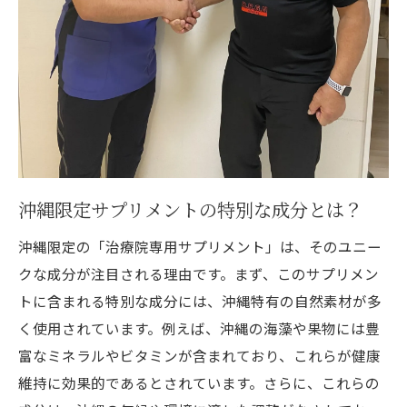
健康生活を手軽に始める方法
沖縄での健康生活スタートガイド
試しやすい価格で始める健康習慣
健康生活を支えるサプリメントの力
専門的な栄養を簡単に初回500円で沖縄限定サ
プリメントの魅力
専門家が推奨する栄養バランスとは
沖縄限定サプリメントの特別な成分とは？
なぜ500円で専門的な栄養が手に入るのか
沖縄限定の「治療院専用サプリメント」は、そのユニー
治療院専用の栄養設計
クな成分が注目される理由です。まず、このサプリメン
沖縄限定サプリメントの栄養分析
トに含まれる特別な成分には、沖縄特有の自然素材が多
専門的な栄養補給の簡単な方法
く使用されています。例えば、沖縄の海藻や果物には豊
富なミネラルやビタミンが含まれており、これらが健康
500円で手に入る栄養の秘密
維持に効果的であるとされています。さらに、これらの
初回500円で試せる沖縄限定治療院専用サプリ