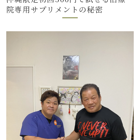
沖縄限定サプリメントの体験者の声
院専用サプリメントの秘密
ご購入はこちら
忙しいあなたにぴったり初回500円で試せる沖
縄限定サプリメント
忙しい現代人が求める栄養補給の秘密
仕事が忙しくても安心のサプリメント
500円だから試せる手軽さ
沖縄の忙しい人々に支持される理由
忙しい生活をサポートする栄養とは
サプリメントで手軽に健康を維持
沖縄限定初回お試し500円で健康生活をスター
トしよう
500円から始める健康の第一歩
沖縄限定のサプリメントで変わる生活