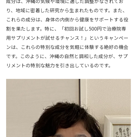
成分は、沖縄の気候や環境に適した調整がなされてお
メント数量限定
り、地域に密着した研究から生まれたものです。また、
限定数量の理由とは？
これらの成分は、身体の内側から健康をサポートする役
試す価値のある数量限定オファー
割を果たします。特に、「初回お試し500円で治療院専
沖縄でしか試せないチャンス
用サプリメントが試せるチャンス！」というキャンペー
数量限定だからこその特別価格
ンは、これらの特別な成分を気軽に体験する絶好の機会
なぜ数量限定で提供されるのか
です。このように、沖縄の自然と調和した成分が、サプ
期間限定オファーを見逃さないために
リメントの特別な魅力を引き出しているのです。
沖縄限定初回500円で新たな健康パートナーを
見つけよう
沖縄の地で見つかる健康の新しい形
サプリメントがもたらす健康の変化
500円で出会う新たな健康サポート
沖縄限定の健康パートナーとは
試して見つける健康のパートナー