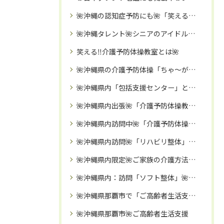
🌺沖縄の認知症予防にも🌺「笑える❗️介護予防体操教室」🌈認知症予防・引きこもり予防・転倒予防に🌈
🌺沖縄タレント🌺シニアのアイドル「いぜなひさお」氏
笑える‼️介護予防体操教室とは🌺
🌺沖縄県の介護予防体操「ちゃ～がんじゅう体操」で心も体も元気に🌺
🌺沖縄県内「包括支援センター」と介護予防イベントコラボ依頼が殺到中🌺訪問「笑える❗️介護予防体操教室」🌈
🌺沖縄県内出張🌺「介護予防体操教室」のご案内
🌺沖縄県内訪問中🌺「介護予防体操」講座🌈
🌺沖縄県内訪問🌺「リハビリ整体」🌈お伺い致しますので、時間・移動費の節約になります🌈
🌺沖縄県内限定🌺ご家族の介護方法・リハビリなどのご相談受付中🌈一人で抱え込まずにリハビリ職歴１０年以上の実務経験のある「いぜなひさお」にご相談ください🌸
🌺沖縄県内：訪問「ソフト整体」🌺～ご高齢者・障がいのある方向け～🌈バキボキしないやさしい整体🌈
🌺沖縄県那覇市で「ご高齢者生活支援」🌺リハビリ専門家と行く！リハビリを兼ねた「買い物・病院受診同行」🌈
🌺沖縄県那覇市🌺ご高齢者生活支援