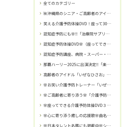
全てのカテゴリー
🌺沖縄県のシニア・ご高齢者のアイドル：いぜなひさお氏の魅力とは🌺介護予防体操講師・タレント活動（お笑い☺・歌手🎤等）
笑える介護予防体操DVD！座って30分、楽しく続く高齢者向け体操の決定版
認知症予防にも🌸‼️「治療院サプリ（健康補助食品）」🌺筋肉・関節・骨に栄養補給‼️
認知症予防体操DVD🌸（座ってできる楽しい３０分の介護予防体操DVD🌈）
認知症予防講座、病院・スーパー・などのイベントコラボにも🌈訪問「笑える❗️介護予防体操教室」で、笑顔で元気に🌸❗️❗️
那覇ハーリー2025に出演決定‼️「楽しい‼️介護予防体操教室」🌺講師：いぜなひさお
高齢者のアイドル「いぜなひさお」氏の、「笑える‼️介護予防体操教室」🌺とは
🌸お笑い介護予防トレーナー「いぜなひさお」氏の、「笑える‼️介護予防・リハビリ体操教室」が沖縄を拠点に、日本全国へ話題に🌸‼️
🌸ご高齢者に寄り添う🌸「介護予防タレント」いぜなひさお氏🌈
🌸座ってできる介護予防体操DVD３０分🌸
🌸心に寄り添う癒しの応援歌🌸曲名：泣いてもいいよ 歌唱：いぜなひさお🌺
🌸日本タレント名鑑にも掲載中🌸シニア・高齢者のアイドル「いぜなひさお」氏の魅力に迫る🌺！