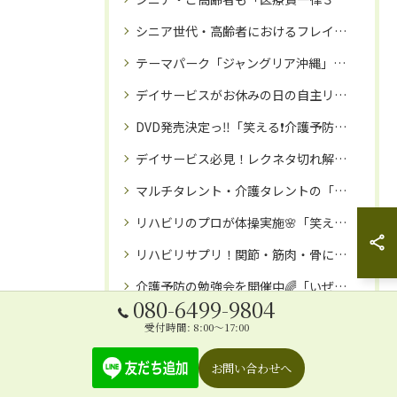
シニア世代・高齢者におけるフレイル（虚弱）とロコモ予防方法‼️
テーマパーク「ジャングリア沖縄」を満喫したら、那覇市の「訪問ソフト整体院」でリラックス❗️
デイサービスがお休みの日の自主リハビリにも❗️座ってできる３０分リハビリ体操DVD🌈
DVD発売決定っ‼️「笑える❗️介護予防体操」🌸講師：お笑い介護予防トレーナーいぜなひさお氏✨‼️〜笑う門には福来る⛩️〜
デイサービス必見！レクネタ切れ解消DVD✨「笑える❗️介護予防体操」DVD発売開始🎊
マルチタレント・介護タレントの「いぜなひさお」氏🌸お笑い介護予防体操教室で、免疫力アップ🌈‼️
リハビリのプロが体操実施🌸「笑える！介護予防体操」DVDで健やかなシニアライフを🌈
リハビリサプリ！関節・筋肉・骨に栄養を！！
介護予防の勉強会を開催中🌈「いぜなひさおの介護予防の話し」🌸Instagramフォロワー２８００名以上！毎週土曜日１４時～🌟
080-6499-9804
介護予防体操DVD「笑える！介護予防体操」（座ってできる３０分体操：レク体操1回分🌸）
受付時間: 8:00～17:00
沖縄の「介護崩壊」を防ごう❗️訪問「笑える❗️レク体操」にて職員の業務時間確保で「離職予防」を🌸❗️
お問い合わせへ
沖縄介護予防🌺「笑える❗️介護予防体操教室」で、免疫力アップ・高齢者引きこもり予防にも🌺🌈