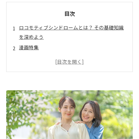
目次
ロコモティブシンドロームとは？ その基礎知識
を深めよう
漫画特集
加齢と運動不足がもたらす影響：ロコモティブ
シンドロームの恐怖
サプリメントの力：筋力と骨密度をサポートす
る栄養素とは
運動とサプリメントの組み合わせが鍵！ロコモ
ティブシンドローム予防の新常識
ご購入はこちら
あなたにぴったりのサプリメントを見つけよ
う：選び方のポイント