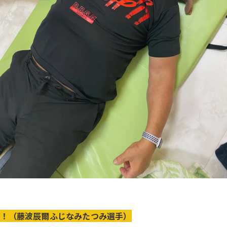
院！（藤波辰爾ふじなみたつみ選手）