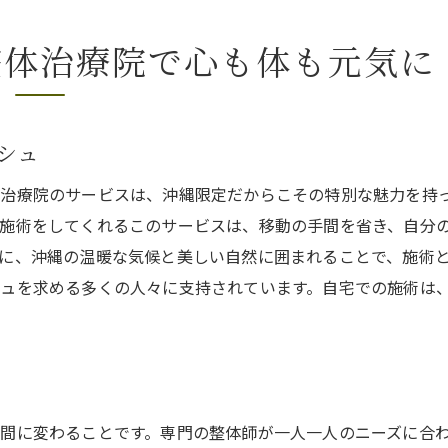
ニーズに応えるカスタマイズ施術
沖縄の自然と調和した整体体験
整体治療院で心も体も元気に
介護疲れの救世主沖縄豊見城の訪問ソフト整体治療院の魅力
介護疲れを和らげる究極の選択肢
豊見城市で人気の整体サービス
シュ
身体と心を軽くする独自の施術法
治療院のサービスは、沖縄限定だからこその特別な魅力を持
安心できる自宅での整体体験
施術をしてくれるこのサービスは、移動の手間を省き、自分
介護者のための特別プラン
に、沖縄の温暖な気候と美しい自然に囲まれることで、施術
ュを求める多くの人々に支持されています。自宅での施術は
利用者の声から見る整体の効果
自宅で受ける極上の癒し沖縄の訪問ソフト整体治療院
自宅が極上の癒し空間に変わる方法
訪問整体がもたらすリラクゼーション効果
沖縄の自然が活きる整体体験
間に変わることです。専門の整体師が一人一人のニーズに合