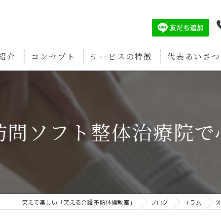
紹介
コンセプト
サービスの特徴
代表あいさつ
認知症予防
筋肉増強
訪問ソフト整体治療院で
疲労回復
関節痛予防
骨密度強化
笑えて楽しい「笑える介護予防体操教室」
ブログ
コラム