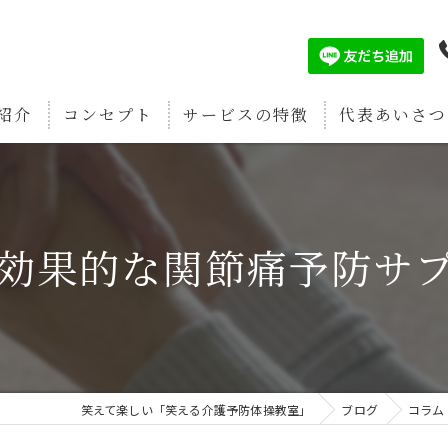
紹介
コンセプト
サービスの特徴
代表あいさつ
認知症予防
筋肉増強
効果的な関節痛予防サ
疲労回復
関節痛予防
骨密度強化
笑えて楽しい「笑える介護予防体操教室」
ブログ
コラム