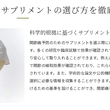
食事と合わせたサプリメントの摂取法
なサプリメントの選び方を徹
品質を保証するための第三者認証の確認
ユーザーレビューを参考にした選択方法
関節痛予防のために知っておきたいサプリメントの選び方
科学的根拠に基づくサプリメン
サプリメントの効果を高める生活習慣
関節痛予防のためのサプリメントを選ぶ際に
相乗効果を狙ったサプリの組み合わせ
す。多くの研究や臨床試験で効果が確認され
サプリメントの選び方における重点ポイント
り安心して取り入れることができます。例え
市販品と処方サプリの違いを理解する
で関節の緩和効果が確認されており、これら
アレルギー情報の確認と対応策
されています。また、学術的な論文や公的機
季節ごとに変化するサプリ選びのコツ
選択に必要な情報を収集することができます
けるための基準を設けることができ、関節痛
関節痛予防におすすめのサプリメントの効果と選び方
推奨されるサプリメントの最新研究
効果を実感するためのサプリメントの選び方