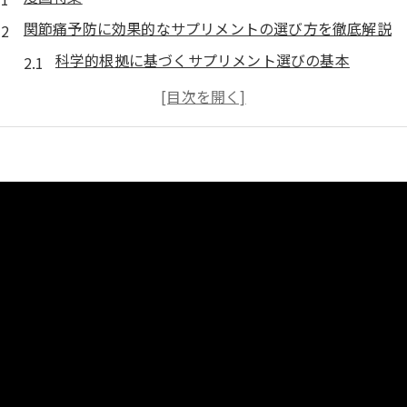
関節痛予防に効果的なサプリメントの選び方を徹底解説
科学的根拠に基づくサプリメント選びの基本
関節痛予防に欠かせない成分を見極める方法
自分に合ったサプリメントを選ぶためのポイント
信頼できるメーカー選びの重要性
サプリメントの効果を最大限に引き出す摂取方法
定期的なサプリメントの見直しと調整
関節痛予防のために必要なサプリメント成分とは
グルコサミンとコンドロイチンの働き
MSMとその関節への影響
コラーゲンペプチドの摂取で期待できる効果
オメガ3脂肪酸が関節に与えるメリット