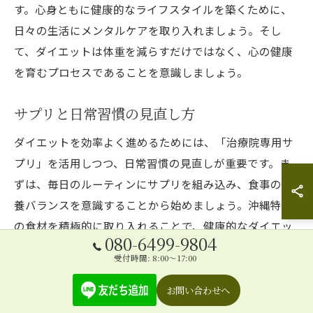
す。心身ともに健康的なライフスタイルを築くために、
日々の生活にメンタルケアを取り入れましょう。そし
て、ダイエットは体重を減らすだけではなく、心の健康
を育むプロセスであることを意識しましょう。
サプリと日常習慣の見直し方
ダイエットを効率よく進めるためには、「治療院専用サ
プリ」を活用しつつ、日常習慣の見直しが重要です。ま
ずは、毎日のルーティンにサプリを組み込み、食事の栄
養バランスを意識することから始めましょう。沖縄特有
の食材を積極的に取り入れることで、健康的なダイエッ
080-6499-9804
トが可能になります。また、適度な運動を日常に取り入
受付時間: 8:00～17:00
れることで、サプリの効果を最大限に引き出すことがで
きます。これらの習慣を見直し、無理のない範囲で続け
お問い合わせへ
ることが、長期的な体重管理に繋がります。本記事を通