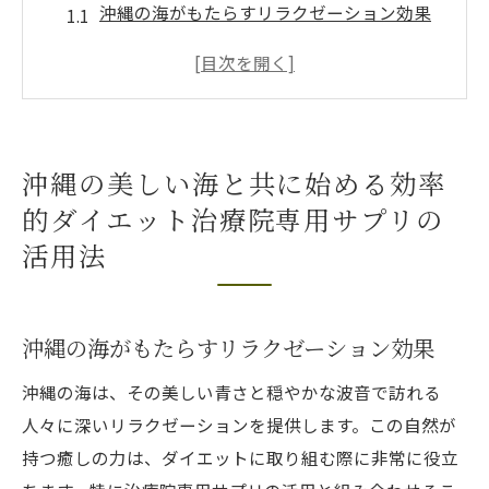
沖縄の海がもたらすリラクゼーション効果
治療院専用サプリの基本的な摂取法
サプリと海辺でのウォーキングの相乗効果
沖縄旅行とサプリ活用で楽しむダイエット
地元のサプリ購入時の注意点
沖縄の美しい海と共に始める効率
サプリ利用者の体験談を活かした成功法
的ダイエット治療院専用サプリの
治療院専用サプリと沖縄のライフスタイルで効
活用法
率的にダイエットを成功させる方法
沖縄のライフスタイルを活かしたダイエッ
ト計画
沖縄の海がもたらすリラクゼーション効果
治療院専用サプリが持つ独自の成分とは
沖縄の海は、その美しい青さと穏やかな波音で訪れる
沖縄料理とサプリを組み合わせた食事法
人々に深いリラクゼーションを提供します。この自然が
健康的な生活リズムの作り方
持つ癒しの力は、ダイエットに取り組む際に非常に役立
サプリと沖縄の伝統的運動の融合