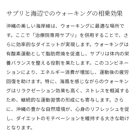
サプリを用いた効果的な水分補給法
サプリと海辺でのウォーキングの相乗効果
沖縄の涼しい時期を活かしたダイエット法
沖縄の美しい海岸線は、ウォーキングに最適な場所で
サプリと組み合わせるストレッチの魅力
す。ここで「治療院専用サプリ」を併用することで、さ
気温を活かしたサプリの保存方法
らに効率的なダイエットが実現します。ウォーキングは
沖縄でのダイエットを加速する治療院専用サプ
有酸素運動として脂肪燃焼を促進し、サプリは体内の栄
リの活用テクニック
養バランスを整える役割を果たします。このコンビネー
サプリの効果を高めるタイミングとは
ションにより、エネルギー消費が増加し、運動後の疲労
沖縄独特の運動を取り入れたダイエット
回復を助けます。特に、海風を感じながらのウォーキン
効率的にサプリを摂取する工夫
グはリラクゼーション効果も高く、ストレスを軽減する
サプリと沖縄の食材を使ったレシピ
ため、継続的な運動習慣の形成にも寄与します。さら
に、沖縄の豊かな自然環境が、心身のリフレッシュを促
ダイエットを成功に導くメンタルケア
し、ダイエットのモチベーションを維持する大きな助け
サプリと日常習慣の見直し方
となります。
沖縄の自然と治療院専用サプリを組み合わせた