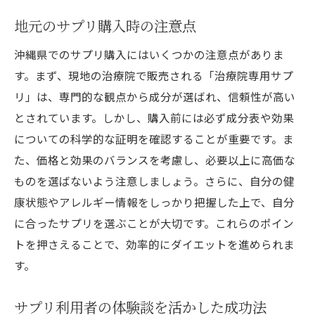
サプリで補強されたトレーニングプラン
地元のサプリ購入時の注意点
沖縄のライフスタイルに合った治療院専用サプ
沖縄県でのサプリ購入にはいくつかの注意点がありま
リで健康的にダイエット
す。まず、現地の治療院で販売される「治療院専用サプ
沖縄の文化を取り入れたダイエットスタイ
リ」は、専門的な観点から成分が選ばれ、信頼性が高い
ル
とされています。しかし、購入前には必ず成分表や効果
サプリの摂取と沖縄の食事の調和
についての科学的な証明を確認することが重要です。ま
地元の食材とサプリの相乗効果
た、価格と効果のバランスを考慮し、必要以上に高価な
ものを選ばないよう注意しましょう。さらに、自分の健
健康的な食生活のためのサプリ選び
康状態やアレルギー情報をしっかり把握した上で、自分
沖縄の伝統を活かしたリラクゼーション法
に合ったサプリを選ぶことが大切です。これらのポイン
サプリを使った健康的なダイエット習慣
トを押さえることで、効率的にダイエットを進められま
す。
サプリ利用者の体験談を活かした成功法