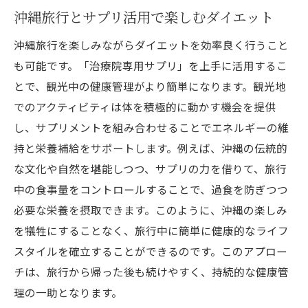
効率的ダイエットの秘訣
沖縄旅行とサプリ活用で楽しむダイエット
自然の中でサプリを取り入れる利点
沖縄旅行を楽しみながらダイエットを効率良く行うこと
沖縄の四季とサプリの相性
も可能です。「治療院専用サプリ」を上手に活用するこ
自然環境とサプリでストレス軽減
とで、観光中の健康管理がより簡単になります。観光地
サプリが促進するリラクゼーション効果
でのアクティビティは体を積極的に動かす機会を提供
沖縄の自然と調和した呼吸法
し、サプリメントを組み合わせることでエネルギーの維
サプリを活用した自然療法
持と栄養補給をサポートします。例えば、沖縄の伝統的
治療院専用サプリと運動の相乗効果で沖縄で目
な文化や自然を堪能しつつ、サプリの力を借りて、旅行
指す理想の体型
中の食事量をコントロールすることで、過食を防ぎつつ
必要な栄養を摂取できます。このように、沖縄の楽しみ
サプリとエクササイズのバランス
を犠牲にすることなく、旅行中に簡単に健康的なライフ
沖縄のビーチで楽しむ運動法
スタイルを確立することができるのです。このアプロー
筋力トレーニングとサプリの組み合わせ
チは、旅行から帰った後も続けやすく、持続的な健康管
サプリと有酸素運動の効果的活用法
理の一助となります。
沖縄の自然を活かしたジョギングコース