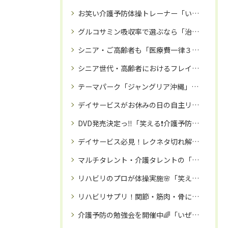
お笑い介護予防体操トレーナー「いぜなひさお」氏による、「笑える❗️介護予防体操教室」が沖縄で大盛況🌺
グルコサミン吸収率で選ぶなら「治療院サプリ」🌺専門家も絶賛サプリ❗️
シニア・ご高齢者も「医療費一律３割負担」目前か⁉️だったら健康寿命を延ばすしかない‼️座ってできる３０分体操🌸DVD「笑える❗️介護予防体操」全国販売中🌸
シニア世代・高齢者におけるフレイル（虚弱）とロコモ予防方法‼️
テーマパーク「ジャングリア沖縄」を満喫したら、那覇市の「訪問ソフト整体院」でリラックス❗️
デイサービスがお休みの日の自主リハビリにも❗️座ってできる３０分リハビリ体操DVD🌈
DVD発売決定っ‼️「笑える❗️介護予防体操」🌸講師：お笑い介護予防トレーナーいぜなひさお氏✨‼️〜笑う門には福来る⛩️〜
デイサービス必見！レクネタ切れ解消DVD✨「笑える❗️介護予防体操」DVD発売開始🎊
マルチタレント・介護タレントの「いぜなひさお」氏🌸お笑い介護予防体操教室で、免疫力アップ🌈‼️
リハビリのプロが体操実施🌸「笑える！介護予防体操」DVDで健やかなシニアライフを🌈
リハビリサプリ！関節・筋肉・骨に栄養を！！
介護予防の勉強会を開催中🌈「いぜなひさおの介護予防の話し」🌸Instagramフォロワー２８００名以上！毎週土曜日１４時～🌟