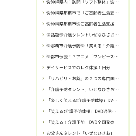
🌺沖縄県内：訪問「ソフト整体」🌺～ご高齢者・障がいのある方向け～🌈バキボキしないやさしい整体🌈
🌺沖縄県那覇市で「ご高齢者生活支援」🌺リハビリ専門家と行く！リハビリを兼ねた「買い物・病院受診同行」🌈
🌺沖縄県那覇市🌺ご高齢者生活支援
🌸話題🌸介護タレントいぜなひさお氏🌈毎月約1000人に「笑える体操❌エンタメ」活動を実施中㊗️‼️
🌺那覇市介護予防🌺「笑える！介護予防体操教室」で、笑って！！免疫力アップ・認知症予防・引きこもり予防を🌈
🌺都市伝説！？アニメ「ワンピース」海峡のジンベエモデルは沖縄県民の「いぜなひさお」氏では🌺！！
デイサービスでのレク体操１回分
「リハビリ・お薬」の２つの専門国家資格を保有するプロが推奨‼️「治療院専用サプリ」とは⁉️
「介護予防タレント」いぜなひさお氏🌸「笑い✖️介護予防体操」で、シニア・ご高齢者を笑顔で元気にさせる活動中🌈
「楽しく笑える❗️介護予防体操」DVDが、日本全国のデイサービス等の高齢者施設で話題に‼️
「笑える❗️介護予防体操」DVD通信販売🌈：専門家監修で安心
「笑える！介護予防」DVD全国発売中㊗️‼️リハビリ職として１０年以上キャリアのある「いぜなひさお」がお届けする、座ってできる約３０分体操✨大きく見やすい字幕付きDVD🌸レク教材にも👍
お父さんタレント「いぜなひさお」氏🌈介護予防活動・家族に向けた応援歌も歌う歌手活動・マルチタレントの「いぜなひさお」氏が大ブレイク中✨‼️