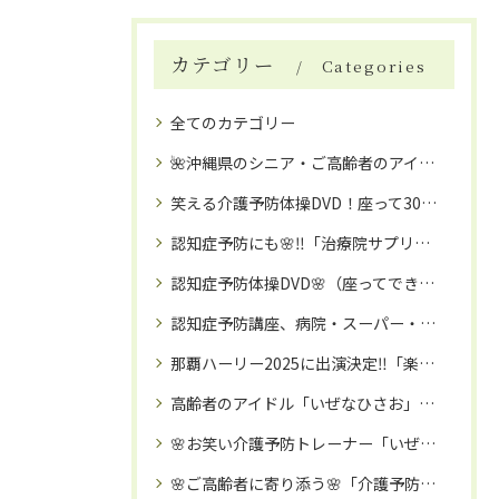
カテゴリー
Categories
全てのカテゴリー
🌺沖縄県のシニア・ご高齢者のアイドル：いぜなひさお氏の魅力とは🌺介護予防体操講師・タレント活動（お笑い☺・歌手🎤等）
笑える介護予防体操DVD！座って30分、楽しく続く高齢者向け体操の決定版
認知症予防にも🌸‼️「治療院サプリ（健康補助食品）」🌺筋肉・関節・骨に栄養補給‼️
認知症予防体操DVD🌸（座ってできる楽しい３０分の介護予防体操DVD🌈）
認知症予防講座、病院・スーパー・などのイベントコラボにも🌈訪問「笑える❗️介護予防体操教室」で、笑顔で元気に🌸❗️❗️
那覇ハーリー2025に出演決定‼️「楽しい‼️介護予防体操教室」🌺講師：いぜなひさお
高齢者のアイドル「いぜなひさお」氏の、「笑える‼️介護予防体操教室」🌺とは
🌸お笑い介護予防トレーナー「いぜなひさお」氏の、「笑える‼️介護予防・リハビリ体操教室」が沖縄を拠点に、日本全国へ話題に🌸‼️
🌸ご高齢者に寄り添う🌸「介護予防タレント」いぜなひさお氏🌈