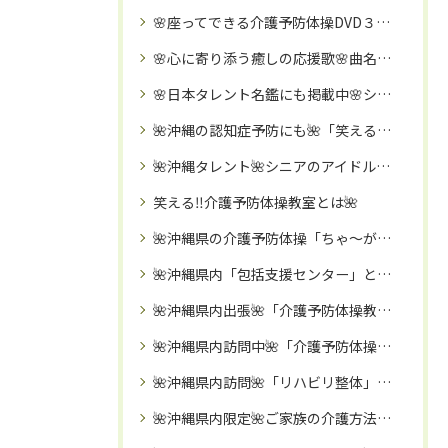
🌸座ってできる介護予防体操DVD３０分🌸
🌸心に寄り添う癒しの応援歌🌸曲名：泣いてもいいよ 歌唱：いぜなひさお🌺
🌸日本タレント名鑑にも掲載中🌸シニア・高齢者のアイドル「いぜなひさお」氏の魅力に迫る🌺！
🌺沖縄の認知症予防にも🌺「笑える❗️介護予防体操教室」🌈認知症予防・引きこもり予防・転倒予防に🌈
🌺沖縄タレント🌺シニアのアイドル「いぜなひさお」氏
笑える‼️介護予防体操教室とは🌺
🌺沖縄県の介護予防体操「ちゃ～がんじゅう体操」で心も体も元気に🌺
🌺沖縄県内「包括支援センター」と介護予防イベントコラボ依頼が殺到中🌺訪問「笑える❗️介護予防体操教室」🌈
🌺沖縄県内出張🌺「介護予防体操教室」のご案内
🌺沖縄県内訪問中🌺「介護予防体操」講座🌈
🌺沖縄県内訪問🌺「リハビリ整体」🌈お伺い致しますので、時間・移動費の節約になります🌈
🌺沖縄県内限定🌺ご家族の介護方法・リハビリなどのご相談受付中🌈一人で抱え込まずにリハビリ職歴１０年以上の実務経験のある「いぜなひさお」にご相談ください🌸