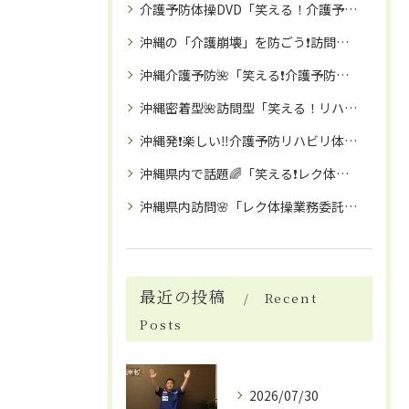
介護予防体操DVD「笑える！介護予防体操」（座ってできる３０分体操：レク体操1回分🌸）
沖縄の「介護崩壊」を防ごう❗️訪問「笑える❗️レク体操」にて職員の業務時間確保で「離職予防」を🌸❗️
沖縄介護予防🌺「笑える❗️介護予防体操教室」で、免疫力アップ・高齢者引きこもり予防にも🌺🌈
沖縄密着型🌺訪問型「笑える！リハビリ・介護予防体操教室」
沖縄発❗️楽しい‼️介護予防リハビリ体操教室とは🌸
沖縄県内で話題🌈「笑える❗️レク体操」委託で、業務時間確保により職員の離職予防に❗️高齢者施設・介護予防イベント・こども園などで大人気🌸❗️
沖縄県内訪問🌸「レク体操業務委託」で差別化を！デイサービス・有料老人ホーム・各種イベントに「お笑い介護予防トレーナー」がお伺いいたします🌈
最近の投稿
Recent
Posts
2026/07/30