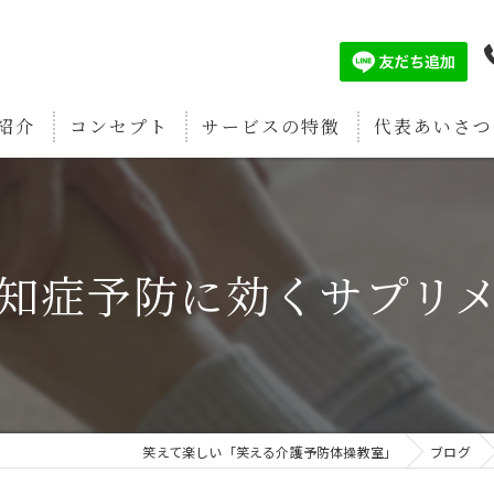
紹介
コンセプト
サービスの特徴
代表あいさつ
認知症予防
筋肉増強
知症予防に効くサプリ
疲労回復
関節痛予防
骨密度強化
笑えて楽しい「笑える介護予防体操教室」
ブログ