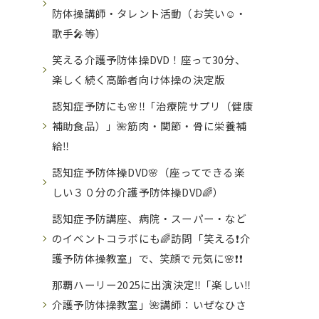
防体操講師・タレント活動（お笑い☺・
歌手🎤等）
笑える介護予防体操DVD！座って30分、
楽しく続く高齢者向け体操の決定版
認知症予防にも🌸‼️「治療院サプリ（健康
補助食品）」🌺筋肉・関節・骨に栄養補
給‼️
認知症予防体操DVD🌸（座ってできる楽
しい３０分の介護予防体操DVD🌈）
認知症予防講座、病院・スーパー・など
のイベントコラボにも🌈訪問「笑える❗️介
護予防体操教室」で、笑顔で元気に🌸❗️❗️
那覇ハーリー2025に出演決定‼️「楽しい‼️
介護予防体操教室」🌺講師：いぜなひさ