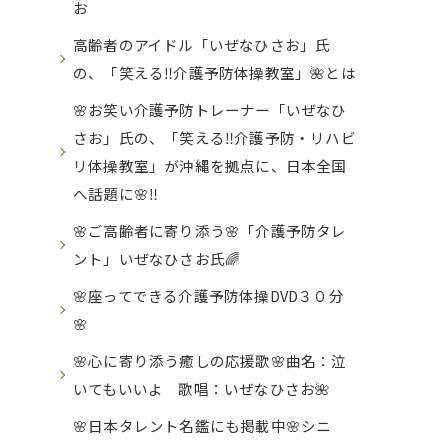
お
高齢者のアイドル「いぜなひさお」氏
の、「笑える‼️介護予防体操教室」🌺とは
🌸お笑い介護予防トレーナー「いぜなひ
さお」氏の、「笑える‼️介護予防・リハビ
リ体操教室」が沖縄を拠点に、日本全国
へ話題に🌸‼️
🌸ご高齢者に寄り添う🌸「介護予防タレ
ント」いぜなひさお氏🌈
🌸座ってできる介護予防体操DVD３０分
🌸
🌸心に寄り添う癒しの応援歌🌸曲名：泣
いてもいいよ 歌唱：いぜなひさお🌺
🌸日本タレント名鑑にも掲載中🌸シニ