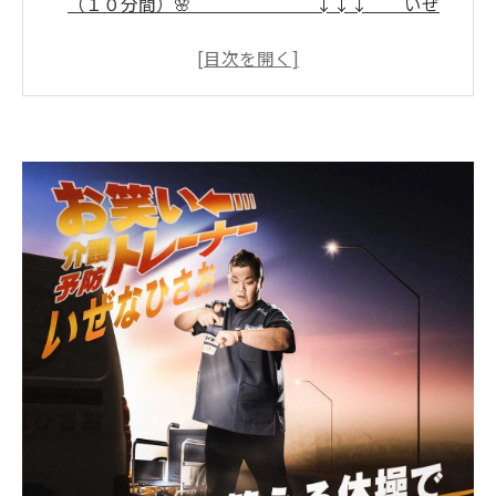
（１０分間）🌸 ↓↓↓ いぜ
なひさおの、 「介護予防の話し」🌈
沖縄発！いぜなひさお氏が挑む介護予防体操の
始まり
医学的根拠に基づく介護予防体操で転倒・認知
症・引きこもりを防ぐ
地域と連携！スポーツクラブや自治会で広がる
介護予防体操の輪
那覇ハーリーでも大活躍！介護予防体操が地域
に根付くまでの道のり
今後の課題と展望〜沖縄の介護崩壊を防ぐ介護
予防体操の未来へ
介護人材不足を救う鍵！効果絶大な沖縄の介護
予防体操講座とは？