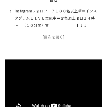
目次
Instagramフォロワー７１００名以上🌈＝インス
タグラムＬＩＶＥ実施中＝🌸毎週土曜日１４時
～ （１０分間）🌸 ↓↓↓
いぜなひさおの、 「介護予防の話し」
🌈
椅子で始める安心介護予防体操：高齢者の新し
い挑戦
転倒・認知症を防ぐ！椅子に座ったままの30分
体操の効果とは？
楽しく続ける介護予防体操：リハビリのプロ監
修DVDの魅力
自宅や介護施設で大活躍！字幕付きで見やすい
体操DVDの使い方