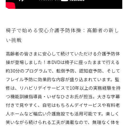
限定100セット特別価格！安心して続けられる
椅子の体操DVD販売中
高齢者向け介護予防に最適な椅子体操：安全・
簡単・続けやすい
椅子で始める安心介護予防体操：高齢者の新し
笑いながら健康維持！椅子に座ってできる介護
い挑戦
予防体操DVDのご紹介
高齢者の皆さまに安心して続けていただける介護予防体
操が登場しました！本DVDは椅子に座ったままで行える
約30分のプログラムで、転倒予防、認知症予防、そして
フレイル予防に効果的な内容が盛り込まれています。監
修は、リハビリデイサービスで10年以上の実務経験を持
つ機能訓練指導員・いぜなひさお氏が担当。大きな字幕
付きで見やすく、自宅はもちろんデイサービスや有料老
人ホームなど幅広い介護施設でも活用可能です。楽しく
笑いながら続けられる工夫が満載なので、無理なく体を