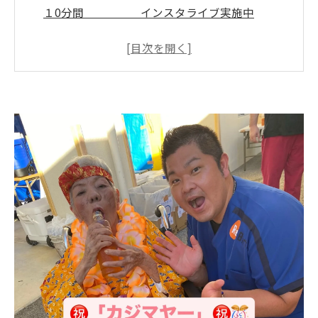
１0分間 インスタライブ実施中
🌸 ↓↓↓ いぜなひさお
の、 「介護予防の話し」
沖縄の高齢者施設で起きる離職問題の現状と
は？
笑いと医学の融合！訪問リハビリ体操が生み出
す奇跡
月1,000人が参加！利用者もスタッフも笑顔にな
る秘密
スタッフ負担軽減と定着率アップを実現する具
体策とは？
地域包括支援センターも認める！沖縄高齢者施
設の新時代
沖縄高齢者施設の集客と離職防止を一気に解決