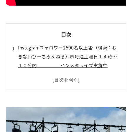
目次
Instagramフォロワー2500名以上🏖️（検索：お
きなわひーちゃんねる）🌸毎週土曜日１４時～
１０分間 インスタライブ実施中
🌸 ↓↓↓ いぜなひさお
の、 「介護予防の話し」
【始まり】沖縄県で話題の介護予防体操教室が
続々と参加者を集める理由とは？
【中盤】医学的根拠に基づく安全なプログラム
で転倒や認知症予防に成功！
【中盤】エンターテイメント要素と専門資格が