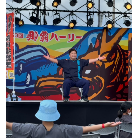
融合した独自メソッドの秘密
【中盤】地域包括支援センターから老人ホーム
まで幅広い施設で導入される理由
【結末】楽しく続けられる介護予防体操で沖縄
の健康寿命が延びている！
介護職員の負担軽減と利用者満足度向上を実現
する沖縄県No.1体操教室の挑戦
全国出張も対応可能！科学的根拠で選ばれる沖
縄発・笑える介護予防体操プログラム
Instagramフォロワー2500名以上🏖️（検
索：おきなわひーちゃんねる）🌸毎週土曜
日１４時～１０分間 インスタラ
イブ実施中🌸 ↓↓↓ いぜなひ
さおの、 「介護予防の話し」