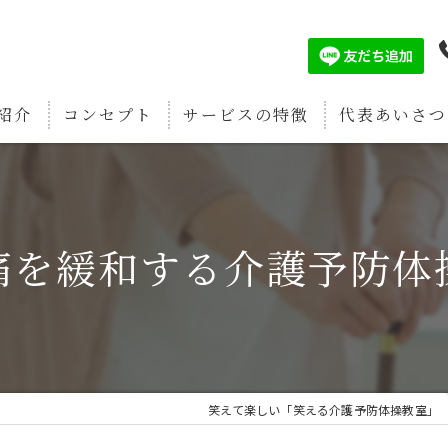
紹介
コンセプト
サービスの特徴
代表あいさつ
認知症予防
筋肉増強
痛を緩和する介護予防体
疲労回復
関節痛予防
骨密度強化
笑えて楽しい「笑える介護予防体操教室」